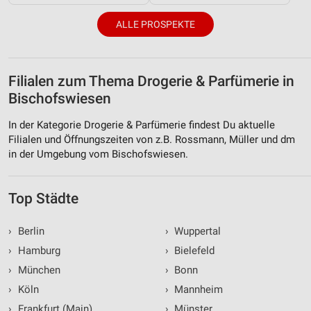
ALLE PROSPEKTE
Performance
Funktional
Filialen zum Thema Drogerie & Parfümerie in
Werbung
Bischofswiesen
In der Kategorie Drogerie & Parfümerie findest Du aktuelle
Filialen und Öffnungszeiten von z.B. Rossmann, Müller und dm
in der Umgebung vom Bischofswiesen.
Top Städte
›
Berlin
›
Wuppertal
›
Hamburg
›
Bielefeld
›
München
›
Bonn
›
Köln
›
Mannheim
›
Frankfurt (Main)
›
Münster