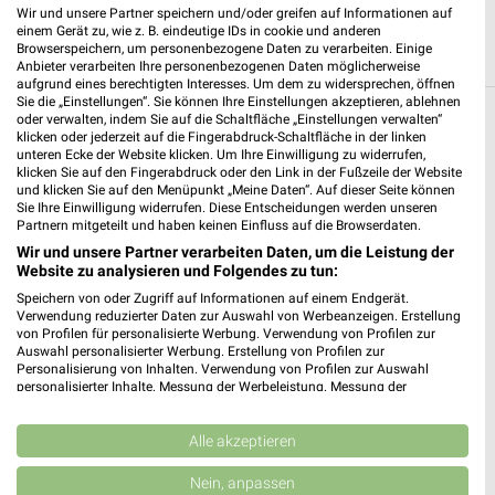
Wir und unsere Partner speichern und/oder greifen auf Informationen auf
Heute 08:00 - 20:00 Uhr |
Geöffnet
einem Gerät zu, wie z. B. eindeutige IDs in cookie und anderen
Browserspeichern, um personenbezogene Daten zu verarbeiten. Einige
521,03 km
Anbieter verarbeiten Ihre personenbezogenen Daten möglicherweise
aufgrund eines berechtigten Interesses. Um dem zu widersprechen, öffnen
Sie die „Einstellungen“. Sie können Ihre Einstellungen akzeptieren, ablehnen
oder verwalten, indem Sie auf die Schaltfläche „Einstellungen verwalten“
Drogerie & Parfümerie Angebote und
klicken oder jederzeit auf die Fingerabdruck-Schaltfläche in der linken
unteren Ecke der Website klicken. Um Ihre Einwilligung zu widerrufen,
Prospekte für Bischofswiesen
klicken Sie auf den Fingerabdruck oder den Link in der Fußzeile der Website
und klicken Sie auf den Menüpunkt „Meine Daten“. Auf dieser Seite können
6 Prospekte
Sie Ihre Einwilligung widerrufen. Diese Entscheidungen werden unseren
Partnern mitgeteilt und haben keinen Einfluss auf die Browserdaten.
Müller
Müller
Wir und unsere Partner verarbeiten Daten, um die Leistung der
Website zu analysieren und Folgendes zu tun:
Speichern von oder Zugriff auf Informationen auf einem Endgerät.
Verwendung reduzierter Daten zur Auswahl von Werbeanzeigen. Erstellung
von Profilen für personalisierte Werbung. Verwendung von Profilen zur
Auswahl personalisierter Werbung. Erstellung von Profilen zur
Personalisierung von Inhalten. Verwendung von Profilen zur Auswahl
personalisierter Inhalte. Messung der Werbeleistung. Messung der
Performance von Inhalten. Analyse von Zielgruppen durch Statistiken oder
Kombinationen von Daten aus verschiedenen Quellen. Entwicklung und
Verbesserung der Angebote. Verwendung reduzierter Daten zur Auswahl
Alle akzeptieren
von Inhalten.
Daten können außerhalb der Europäischen Union weitergegeben und in die
Nein, anpassen
USA gesendet werden.