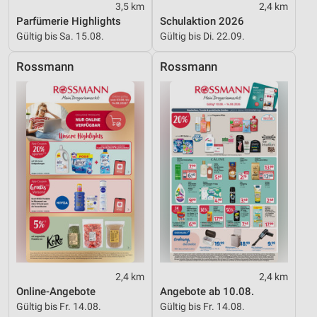
personalisierter Inhalte
3,5 km
2,4 km
Parfümerie Highlights
Schulaktion 2026
Messung der Werbeleistung
Gültig bis Sa. 15.08.
Gültig bis Di. 22.09.
Messung der Performance von Inhalten
Rossmann
Rossmann
Analyse von Zielgruppen durch Statistiken oder
Kombinationen von Daten aus verschiedenen
Quellen
Entwicklung und Verbesserung der Angebote
Verwendung reduzierter Daten zur Auswahl von
Inhalten
IAB-Besonderheiten:
Verwendung genauer Standortdaten
Geräte anhand von aktiv angeforderten
Informationen identifizieren
2,4 km
2,4 km
Online-Angebote
Angebote ab 10.08.
Nicht-IAB-Verarbeitungszwecke:
Gültig bis Fr. 14.08.
Gültig bis Fr. 14.08.
Notwendig