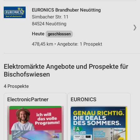
Quellen
EURONICS Brandhuber Neuötting
Simbacher Str. 11
Entwicklung und Verbesserung der Angebote
84524 Neuötting
❯
Verwendung reduzierter Daten zur Auswahl von
Heute
geschlossen
Inhalten
478,45 km • Angebote: 1 Prospekt
IAB-Besonderheiten:
Verwendung genauer Standortdaten
Elektromärkte Angebote und Prospekte für
Geräte anhand von aktiv angeforderten
Bischofswiesen
Informationen identifizieren
Nicht-IAB-Verarbeitungszwecke:
4 Prospekte
Notwendig
ElectronicPartner
EURONICS
Performance
Funktional
Werbung