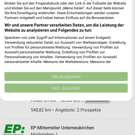
❯
klicken Sie auf den Fingerabdruck oder den Link in der Fußzeile der Website
und klicken Sie auf den Menüpunkt „Meine Daten“. Auf dieser Seite können
Heute 09:00 - 18:00 Uhr |
Geschlossen
Sie Ihre Einwilligung widerrufen. Diese Entscheidungen werden unseren
Partnern mitgeteilt und haben keinen Einfluss auf die Browserdaten.
485,46 km • Angebote: 1 Prospekt
Wir und unsere Partner verarbeiten Daten, um die Leistung der
Website zu analysieren und Folgendes zu tun:
EURONICS Anker Oberaudorf
Speichern von oder Zugriff auf Informationen auf einem Endgerät.
Verwendung reduzierter Daten zur Auswahl von Werbeanzeigen. Erstellung
Geigelsteinstr. 2
❯
von Profilen für personalisierte Werbung. Verwendung von Profilen zur
83080 Oberaudorf
Auswahl personalisierter Werbung. Erstellung von Profilen zur
Personalisierung von Inhalten. Verwendung von Profilen zur Auswahl
548,66 km • Angebote: 1 Prospekt
personalisierter Inhalte. Messung der Werbeleistung. Messung der
Performance von Inhalten. Analyse von Zielgruppen durch Statistiken oder
Kombinationen von Daten aus verschiedenen Quellen. Entwicklung und
Verbesserung der Angebote. Verwendung reduzierter Daten zur Auswahl
Alle akzeptieren
EP:Tino Electric Oberaudorf
von Inhalten.
Rosenheimer Str. 6
Daten können außerhalb der Europäischen Union weitergegeben und in die
Nein, anpassen
83080 Oberaudorf
USA gesendet werden.
❯
Ihre Einwilligung und die cookie Richtlinie gelten ausschließlich für diese
Heute 09:00 - 12:00 Uhr |
Geschlossen
Website/App.
548,82 km • Angebote: 2 Prospekte
Partnerliste anzeigen (1 IAB-Anbieter)
Wir nutzen Ihre Daten für folgende Zwecke:
IAB-Verarbeitungszwecke:
EP:Mitterreiter Unterneukirchen
Maderlehen 1
Speichern von oder Zugriff auf Informationen