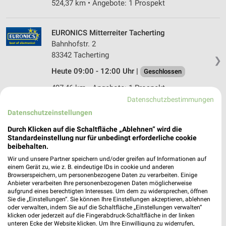
524,37 km • Angebote: 1 Prospekt
EURONICS Mitterreiter Tacherting
Bahnhofstr. 2
83342 Tacherting
❯
Heute 09:00 - 12:00 Uhr |
Geschlossen
497,46 km • Angebote: 1 Prospekt
Datenschutzbestimmungen
Datenschutzeinstellungen
EP:Fritz Laxganger Obing
Wasserburger Str.14a-16
Durch Klicken auf die Schaltfläche „Ablehnen“ wird die
Standardeinstellung nur für unbedingt erforderliche cookie
83119 Obing
❯
beibehalten.
Heute 08:30 - 12:00 Uhr |
Geschlossen
Wir und unsere Partner speichern und/oder greifen auf Informationen auf
einem Gerät zu, wie z. B. eindeutige IDs in cookie und anderen
507,46 km • Angebote: 2 Prospekte
Browserspeichern, um personenbezogene Daten zu verarbeiten. Einige
Anbieter verarbeiten Ihre personenbezogenen Daten möglicherweise
aufgrund eines berechtigten Interesses. Um dem zu widersprechen, öffnen
Sie die „Einstellungen“. Sie können Ihre Einstellungen akzeptieren, ablehnen
MediaMarkt Saturn Burghausen
oder verwalten, indem Sie auf die Schaltfläche „Einstellungen verwalten“
Burgkirchener Straße 66
klicken oder jederzeit auf die Fingerabdruck-Schaltfläche in der linken
unteren Ecke der Website klicken. Um Ihre Einwilligung zu widerrufen,
84489 Burghausen