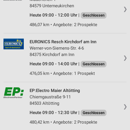
auf einem Endgerät
84579 Unterneukirchen
❯
Heute 09:00 - 12:00 Uhr |
Geschlossen
Verwendung reduzierter Daten zur Auswahl von
Werbeanzeigen
486,07 km • Angebote: 2 Prospekte
Erstellung von Profilen für personalisierte
Werbung
EURONICS Resch Kirchdorf am Inn
Werner-von-Siemens-Str. 4-6
Verwendung von Profilen zur Auswahl
84375 Kirchdorf am Inn
personalisierter Werbung
❯
Heute 09:00 - 14:00 Uhr |
Geschlossen
Erstellung von Profilen zur Personalisierung
von Inhalten
476,05 km • Angebote: 1 Prospekt
Verwendung von Profilen zur Auswahl
personalisierter Inhalte
EP:Electro Maier Altötting
Chiemgaustraße 9-11
Messung der Werbeleistung
84503 Altötting
❯
Messung der Performance von Inhalten
Heute 09:00 - 12:30 Uhr |
Geschlossen
480,42 km • Angebote: 2 Prospekte
Analyse von Zielgruppen durch Statistiken oder
Kombinationen von Daten aus verschiedenen