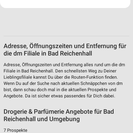
Ihre Einwilligung und die cookie Richtlinie gelten ausschließlich für diese
Website/App.
Partnerliste anzeigen (1 IAB-Anbieter)
Wir nutzen Ihre Daten für folgende Zwecke:
IAB-Verarbeitungszwecke:
Speichern von oder Zugriff auf Informationen
Adresse, Öffnungszeiten und Entfernung für
auf einem Endgerät
die dm Filiale in Bad Reichenhall
Verwendung reduzierter Daten zur Auswahl von
Werbeanzeigen
Adresse, Öffnungszeiten und Entfernung alles rund um die dm
Filiale in Bad Reichenhall. Den schnellsten Weg zu Deiner
Erstellung von Profilen für personalisierte
Lieblingsfiliale kannst Du über die Routen-Funktion finden.
Werbung
Wenn Du auf der Suche nach aktuellen Schnäppchen von dm
bist, dann schau doch mal in die aktuellen Prospekte und
Verwendung von Profilen zur Auswahl
Angebote. Da ist sicher etwas passendes für Dich dabei.
personalisierter Werbung
Erstellung von Profilen zur Personalisierung
Drogerie & Parfümerie Angebote für Bad
von Inhalten
Reichenhall und Umgebung
Verwendung von Profilen zur Auswahl
7 Prospekte
personalisierter Inhalte