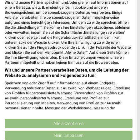
Heute 07:00 - 20:00 Uhr |
Geöffnet
Wir und unsere Partner speichern und/oder greifen auf Informationen auf
einem Gerät zu, wie z. B. eindeutige IDs in cookie und anderen
14,79 km
Browserspeichern, um personenbezogene Daten zu verarbeiten. Einige
Anbieter verarbeiten Ihre personenbezogenen Daten möglicherweise
aufgrund eines berechtigten Interesses. Um dem zu widersprechen, öffnen
Sie die „Einstellungen“. Sie können Ihre Einstellungen akzeptieren, ablehnen
dm Traunstein
oder verwalten, indem Sie auf die Schaltfläche „Einstellungen verwalten“
Franz-Xaver-Steber-Straße 7
klicken oder jederzeit auf die Fingerabdruck-Schaltfläche in der linken
unteren Ecke der Website klicken. Um Ihre Einwilligung zu widerrufen,
83278 Traunstein
❯
klicken Sie auf den Fingerabdruck oder den Link in der Fußzeile der Website
und klicken Sie auf den Menüpunkt „Meine Daten“. Auf dieser Seite können
Heute 08:00 - 20:00 Uhr |
Geöffnet
Sie Ihre Einwilligung widerrufen. Diese Entscheidungen werden unseren
Partnern mitgeteilt und haben keinen Einfluss auf die Browserdaten.
23,21 km
Wir und unsere Partner verarbeiten Daten, um die Leistung der
Website zu analysieren und Folgendes zu tun:
Speichern von oder Zugriff auf Informationen auf einem Endgerät.
Verwendung reduzierter Daten zur Auswahl von Werbeanzeigen. Erstellung
von Profilen für personalisierte Werbung. Verwendung von Profilen zur
Auswahl personalisierter Werbung. Erstellung von Profilen zur
Personalisierung von Inhalten. Verwendung von Profilen zur Auswahl
personalisierter Inhalte. Messung der Werbeleistung. Messung der
Performance von Inhalten. Analyse von Zielgruppen durch Statistiken oder
Kombinationen von Daten aus verschiedenen Quellen. Entwicklung und
Verbesserung der Angebote. Verwendung reduzierter Daten zur Auswahl
Alle akzeptieren
von Inhalten.
Daten können außerhalb der Europäischen Union weitergegeben und in die
Nein, anpassen
USA gesendet werden.