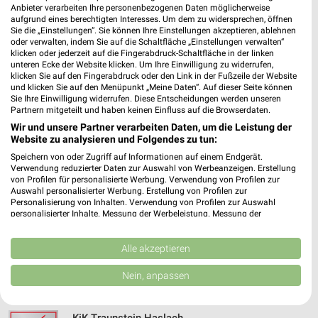
Anbieter verarbeiten Ihre personenbezogenen Daten möglicherweise
Heute 09:00 - 18:00 Uhr |
Geöffnet
aufgrund eines berechtigten Interesses. Um dem zu widersprechen, öffnen
Sie die „Einstellungen“. Sie können Ihre Einstellungen akzeptieren, ablehnen
520,98 km
oder verwalten, indem Sie auf die Schaltfläche „Einstellungen verwalten“
klicken oder jederzeit auf die Fingerabdruck-Schaltfläche in der linken
unteren Ecke der Website klicken. Um Ihre Einwilligung zu widerrufen,
klicken Sie auf den Fingerabdruck oder den Link in der Fußzeile der Website
KiK Freilassing
und klicken Sie auf den Menüpunkt „Meine Daten“. Auf dieser Seite können
Verdistraße 15
Sie Ihre Einwilligung widerrufen. Diese Entscheidungen werden unseren
83395 Freilassing
Partnern mitgeteilt und haben keinen Einfluss auf die Browserdaten.
❯
Wir und unsere Partner verarbeiten Daten, um die Leistung der
Heute 09:00 - 20:00 Uhr |
Geöffnet
Website zu analysieren und Folgendes zu tun:
520,89 km • Angebote: 1 Prospekt
Speichern von oder Zugriff auf Informationen auf einem Endgerät.
Verwendung reduzierter Daten zur Auswahl von Werbeanzeigen. Erstellung
von Profilen für personalisierte Werbung. Verwendung von Profilen zur
Auswahl personalisierter Werbung. Erstellung von Profilen zur
NKD Laufen
Personalisierung von Inhalten. Verwendung von Profilen zur Auswahl
Schloßstr. 6
personalisierter Inhalte. Messung der Werbeleistung. Messung der
Performance von Inhalten. Analyse von Zielgruppen durch Statistiken oder
83410 Laufen
❯
Kombinationen von Daten aus verschiedenen Quellen. Entwicklung und
Verbesserung der Angebote. Verwendung reduzierter Daten zur Auswahl
Alle akzeptieren
Heute 09:00 - 16:00 Uhr |
Geöffnet
von Inhalten.
Daten können außerhalb der Europäischen Union weitergegeben und in die
Nein, anpassen
510,45 km • Angebote: 2 Prospekte
USA gesendet werden.
Ihre Einwilligung und die cookie Richtlinie gelten ausschließlich für diese
Website/App.