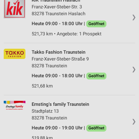
KiK Traunstein Haslach
Partnerliste anzeigen (1 IAB-Anbieter)
Franz-Xaver-Steber-Str. 3
Wir nutzen Ihre Daten für folgende Zwecke:
83278 Traunstein Haslach
❯
IAB-Verarbeitungszwecke:
Heute 09:00 - 18:00 Uhr |
Geöffnet
Speichern von oder Zugriff auf Informationen
521,73 km • Angebote: 1 Prospekt
auf einem Endgerät
Verwendung reduzierter Daten zur Auswahl von
Takko Fashion Traunstein
Werbeanzeigen
Franz-Xaver-Steber-Straße 9
Erstellung von Profilen für personalisierte
83278 Traunstein
❯
Werbung
Heute 09:00 - 18:00 Uhr |
Geöffnet
Verwendung von Profilen zur Auswahl
521,68 km
personalisierter Werbung
Erstellung von Profilen zur Personalisierung
Ernsting's family Traunstein
von Inhalten
Stadtplatz 13
83278 Traunstein
Verwendung von Profilen zur Auswahl
❯
personalisierter Inhalte
Heute 09:00 - 19:00 Uhr |
Geöffnet
Messung der Werbeleistung
519,88 km