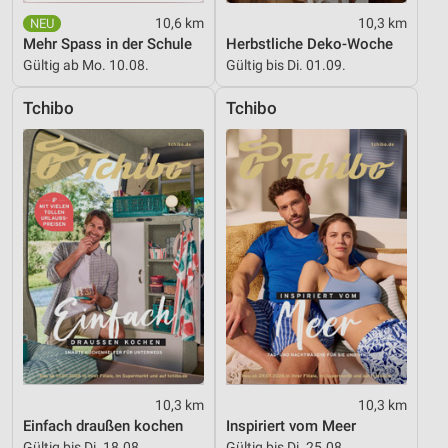
10,6 km
10,3 km
Funktional
Mehr Spass in der Schule
Herbstliche Deko-Woche
Gültig ab Mo. 10.08.
Gültig bis Di. 01.09.
Werbung
Tchibo
Tchibo
10,3 km
10,3 km
Einfach draußen kochen
Inspiriert vom Meer
Gültig bis Di. 18.08.
Gültig bis Di. 25.08.