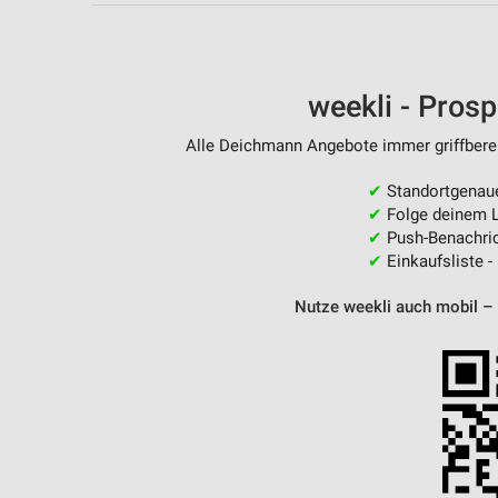
Messung der Performance von Inhalten
Analyse von Zielgruppen durch Statistiken oder Kombinationen 
Quellen
weekli - Pros
Entwicklung und Verbesserung der Angebote
Alle Deichmann Angebote immer griffberei
Verwendung reduzierter Daten zur Auswahl von Inhalten
✔
Standortgenau
IAB-Besonderheiten:
✔
Folge deinem L
✔
Push-Benachric
Verwendung genauer Standortdaten
✔
Einkaufsliste -
Geräte anhand von aktiv angeforderten Informationen identifizie
Nutze weekli auch mobil –
Nicht-IAB-Verarbeitungszwecke:
Notwendig
Performance
Funktional
Werbung