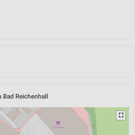
n Bad Reichenhall
⛶