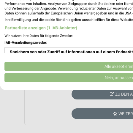
Performance von Inhalten. Analyse von Zielgruppen durch Statistiken oder Kom
und Verbesserung der Angebote. Verwendung reduzierter Daten zur Auswahl von
Daten können außerhalb der Europäischen Union weitergegeben und in die USA 
Ihre Einwilligung und die cookie Richtlinie gelten ausschließlich für diese Websit
Partnerliste anzeigen (1 IAB-Anbieter)
Wir nutzen Ihre Daten für folgende Zwecke:
IAB-Verarbeitungszwecke:
Speichern von oder Zugriff auf Informationen auf einem Endgerät
Verwendung reduzierter Daten zur Auswahl von Werbeanzeigen
Alle akzeptiere
Aktuell haben wir leider kein Prospekt von
z
Erstellung von Profilen für personalisierte Werbung
Nein, anpassen
Verwendung von Profilen zur Auswahl personalisierter Werbung
ZU DEN 
Erstellung von Profilen zur Personalisierung von Inhalten
Verwendung von Profilen zur Auswahl personalisierter Inhalte
WEITE
Messung der Werbeleistung