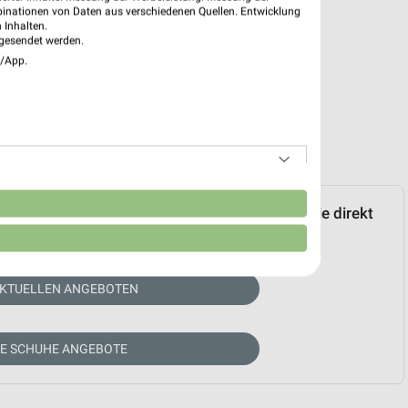
binationen von Daten aus verschiedenen Quellen. Entwicklung
 Inhalten.
gesendet werden.
e/App.
n
 Deichmann. Über den folgenden Link kommen Sie direkt
um Händler.
AKTUELLEN ANGEBOTEN
RE SCHUHE ANGEBOTE