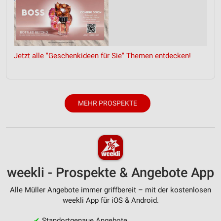
Verwendung von Profilen zur Auswahl
personalisierter Inhalte
Messung der Werbeleistung
Jetzt alle "Geschenkideen für Sie" Themen entdecken!
Messung der Performance von Inhalten
Analyse von Zielgruppen durch Statistiken oder
Kombinationen von Daten aus verschiedenen
Quellen
MEHR PROSPEKTE
Entwicklung und Verbesserung der Angebote
Verwendung reduzierter Daten zur Auswahl von
Inhalten
IAB-Besonderheiten:
weekli - Prospekte & Angebote App
Verwendung genauer Standortdaten
Alle Müller Angebote immer griffbereit – mit der kostenlosen
weekli App für iOS & Android.
Geräte anhand von aktiv angeforderten
Informationen identifizieren
✔
Standortgenaue Angebote