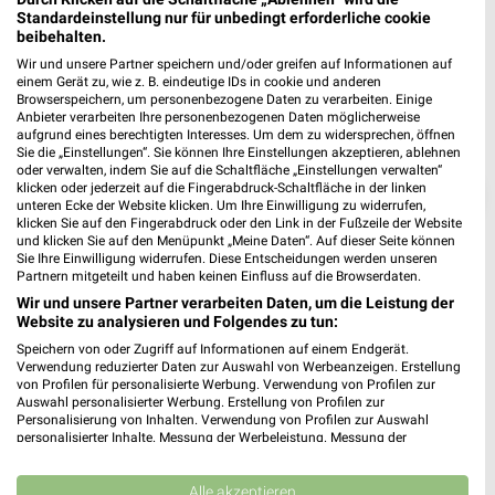
Standardeinstellung nur für unbedingt erforderliche cookie
beibehalten.
Wir und unsere Partner speichern und/oder greifen auf Informationen auf
einem Gerät zu, wie z. B. eindeutige IDs in cookie und anderen
Browserspeichern, um personenbezogene Daten zu verarbeiten. Einige
Anbieter verarbeiten Ihre personenbezogenen Daten möglicherweise
aufgrund eines berechtigten Interesses. Um dem zu widersprechen, öffnen
Sie die „Einstellungen“. Sie können Ihre Einstellungen akzeptieren, ablehnen
oder verwalten, indem Sie auf die Schaltfläche „Einstellungen verwalten“
klicken oder jederzeit auf die Fingerabdruck-Schaltfläche in der linken
❯
unteren Ecke der Website klicken. Um Ihre Einwilligung zu widerrufen,
klicken Sie auf den Fingerabdruck oder den Link in der Fußzeile der Website
und klicken Sie auf den Menüpunkt „Meine Daten“. Auf dieser Seite können
Sie Ihre Einwilligung widerrufen. Diese Entscheidungen werden unseren
Partnern mitgeteilt und haben keinen Einfluss auf die Browserdaten.
Wir und unsere Partner verarbeiten Daten, um die Leistung der
Website zu analysieren und Folgendes zu tun:
Speichern von oder Zugriff auf Informationen auf einem Endgerät.
Verwendung reduzierter Daten zur Auswahl von Werbeanzeigen. Erstellung
von Profilen für personalisierte Werbung. Verwendung von Profilen zur
Auswahl personalisierter Werbung. Erstellung von Profilen zur
Personalisierung von Inhalten. Verwendung von Profilen zur Auswahl
Müller Prospekt für Bad Reichenhall ab
personalisierter Inhalte. Messung der Werbeleistung. Messung der
Performance von Inhalten. Analyse von Zielgruppen durch Statistiken oder
Mo. den 03.08.
Kombinationen von Daten aus verschiedenen Quellen. Entwicklung und
Verbesserung der Angebote. Verwendung reduzierter Daten zur Auswahl
Alle akzeptieren