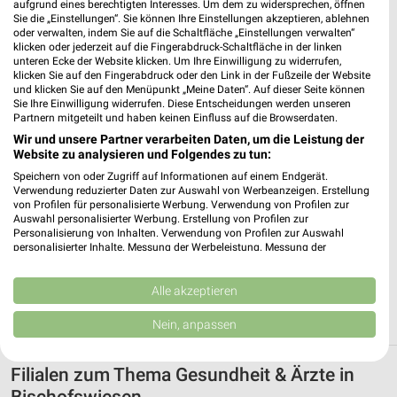
aufgrund eines berechtigten Interesses. Um dem zu widersprechen, öffnen
Sie die „Einstellungen“. Sie können Ihre Einstellungen akzeptieren, ablehnen
oder verwalten, indem Sie auf die Schaltfläche „Einstellungen verwalten“
klicken oder jederzeit auf die Fingerabdruck-Schaltfläche in der linken
unteren Ecke der Website klicken. Um Ihre Einwilligung zu widerrufen,
klicken Sie auf den Fingerabdruck oder den Link in der Fußzeile der Website
und klicken Sie auf den Menüpunkt „Meine Daten“. Auf dieser Seite können
Sie Ihre Einwilligung widerrufen. Diese Entscheidungen werden unseren
Partnern mitgeteilt und haben keinen Einfluss auf die Browserdaten.
Wir und unsere Partner verarbeiten Daten, um die Leistung der
Website zu analysieren und Folgendes zu tun:
Speichern von oder Zugriff auf Informationen auf einem Endgerät.
Verwendung reduzierter Daten zur Auswahl von Werbeanzeigen. Erstellung
von Profilen für personalisierte Werbung. Verwendung von Profilen zur
Auswahl personalisierter Werbung. Erstellung von Profilen zur
0 km
Personalisierung von Inhalten. Verwendung von Profilen zur Auswahl
Diabetes-Flyer
personalisierter Inhalte. Messung der Werbeleistung. Messung der
Gültig bis Di. 01.09.
Performance von Inhalten. Analyse von Zielgruppen durch Statistiken oder
Kombinationen von Daten aus verschiedenen Quellen. Entwicklung und
Verbesserung der Angebote. Verwendung reduzierter Daten zur Auswahl
Alle akzeptieren
ALLE PROSPEKTE
von Inhalten.
Daten können außerhalb der Europäischen Union weitergegeben und in die
Nein, anpassen
USA gesendet werden.
Ihre Einwilligung und die cookie Richtlinie gelten ausschließlich für diese
Website/App.
Filialen zum Thema Gesundheit & Ärzte in
Partnerliste anzeigen (1 IAB-Anbieter)