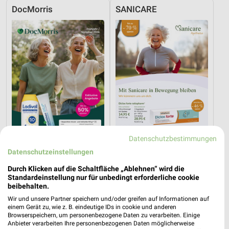
DocMorris
SANICARE
Datenschutzbestimmungen
Datenschutzeinstellungen
0 km
0 km
Durch Klicken auf die Schaltfläche „Ablehnen“ wird die
Frühjahr / Sommer 2026
Rheuma Katalog 2026
Standardeinstellung nur für unbedingt erforderliche cookie
Gültig bis So. 13.09.
Gültig 2026
beibehalten.
Wir und unsere Partner speichern und/oder greifen auf Informationen auf
SANICARE
einem Gerät zu, wie z. B. eindeutige IDs in cookie und anderen
Browserspeichern, um personenbezogene Daten zu verarbeiten. Einige
Anbieter verarbeiten Ihre personenbezogenen Daten möglicherweise