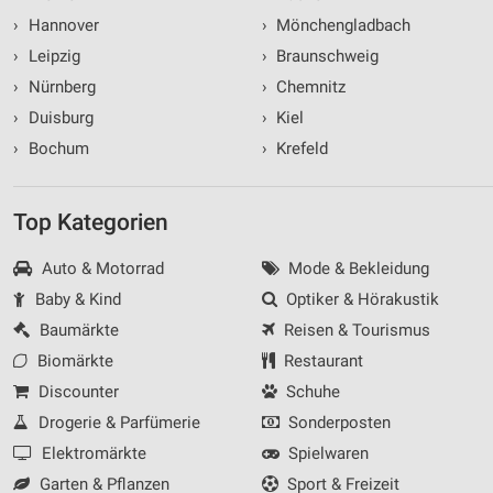
Messung der Performance von Inhalten
›
Hannover
›
Mönchengladbach
›
Leipzig
›
Braunschweig
Analyse von Zielgruppen durch Statistiken oder
Kombinationen von Daten aus verschiedenen
›
Nürnberg
›
Chemnitz
Quellen
›
Duisburg
›
Kiel
Entwicklung und Verbesserung der Angebote
›
Bochum
›
Krefeld
Verwendung reduzierter Daten zur Auswahl von
Inhalten
Top Kategorien
IAB-Besonderheiten:
Auto & Motorrad
Mode & Bekleidung
Verwendung genauer Standortdaten
Baby & Kind
Optiker & Hörakustik
Geräte anhand von aktiv angeforderten
Baumärkte
Reisen & Tourismus
Informationen identifizieren
Biomärkte
Restaurant
Nicht-IAB-Verarbeitungszwecke:
Discounter
Schuhe
Notwendig
Drogerie & Parfümerie
Sonderposten
Elektromärkte
Spielwaren
Performance
Garten & Pflanzen
Sport & Freizeit