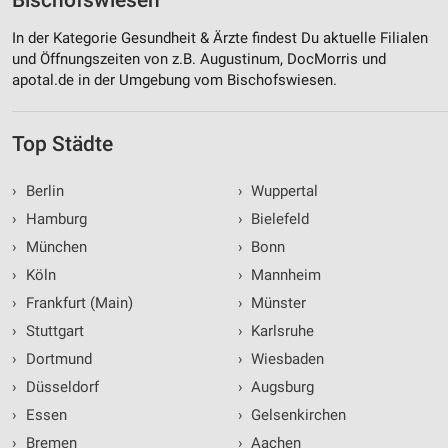
Bischofswiesen
Wir nutzen Ihre Daten für folgende Zwecke:
In der Kategorie Gesundheit & Ärzte findest Du aktuelle Filialen
IAB-Verarbeitungszwecke:
und Öffnungszeiten von z.B. Augustinum, DocMorris und
Speichern von oder Zugriff auf Informationen
apotal.de in der Umgebung vom Bischofswiesen.
auf einem Endgerät
Verwendung reduzierter Daten zur Auswahl von
Top Städte
Werbeanzeigen
Erstellung von Profilen für personalisierte
›
Berlin
›
Wuppertal
Werbung
›
Hamburg
›
Bielefeld
›
München
›
Bonn
Verwendung von Profilen zur Auswahl
personalisierter Werbung
›
Köln
›
Mannheim
›
Frankfurt (Main)
›
Münster
Erstellung von Profilen zur Personalisierung
von Inhalten
›
Stuttgart
›
Karlsruhe
›
Dortmund
›
Wiesbaden
Verwendung von Profilen zur Auswahl
personalisierter Inhalte
›
Düsseldorf
›
Augsburg
›
Essen
›
Gelsenkirchen
Messung der Werbeleistung
›
Bremen
›
Aachen