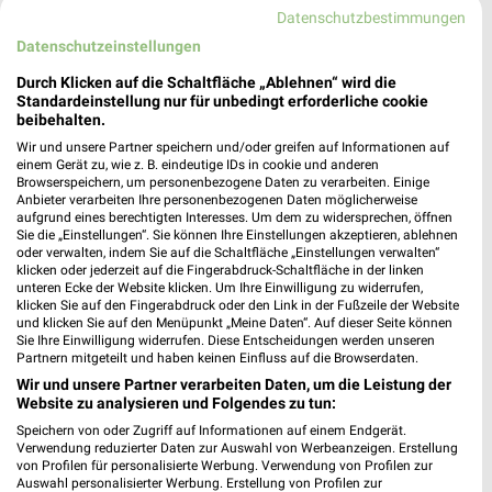
Datenschutzbestimmungen
4 km
1,6 km
Datenschutzeinstellungen
August 2026
Sommer 2026
Durch Klicken auf die Schaltfläche „Ablehnen“ wird die
Gültig bis Sa. 15.08.
Gültig bis Mi. 30.09.
Standardeinstellung nur für unbedingt erforderliche cookie
beibehalten.
OBI
Sonderpreis Baumarkt
Wir und unsere Partner speichern und/oder greifen auf Informationen auf
einem Gerät zu, wie z. B. eindeutige IDs in cookie und anderen
Browserspeichern, um personenbezogene Daten zu verarbeiten. Einige
Anbieter verarbeiten Ihre personenbezogenen Daten möglicherweise
aufgrund eines berechtigten Interesses. Um dem zu widersprechen, öffnen
Sie die „Einstellungen“. Sie können Ihre Einstellungen akzeptieren, ablehnen
oder verwalten, indem Sie auf die Schaltfläche „Einstellungen verwalten“
klicken oder jederzeit auf die Fingerabdruck-Schaltfläche in der linken
unteren Ecke der Website klicken. Um Ihre Einwilligung zu widerrufen,
klicken Sie auf den Fingerabdruck oder den Link in der Fußzeile der Website
und klicken Sie auf den Menüpunkt „Meine Daten“. Auf dieser Seite können
Sie Ihre Einwilligung widerrufen. Diese Entscheidungen werden unseren
Partnern mitgeteilt und haben keinen Einfluss auf die Browserdaten.
Wir und unsere Partner verarbeiten Daten, um die Leistung der
Website zu analysieren und Folgendes zu tun:
Speichern von oder Zugriff auf Informationen auf einem Endgerät.
Verwendung reduzierter Daten zur Auswahl von Werbeanzeigen. Erstellung
2,5 km
13,5 km
von Profilen für personalisierte Werbung. Verwendung von Profilen zur
Auswahl personalisierter Werbung. Erstellung von Profilen zur
August 2026
Unsere Wochen-Knaller!