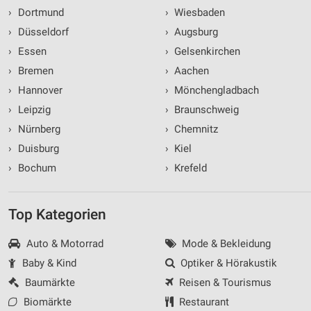
›
Dortmund
›
Wiesbaden
Geräte anhand von aktiv angeforderten
›
Düsseldorf
›
Augsburg
Informationen identifizieren
›
Essen
›
Gelsenkirchen
Nicht-IAB-Verarbeitungszwecke:
›
Bremen
›
Aachen
Notwendig
›
Hannover
›
Mönchengladbach
›
Leipzig
›
Braunschweig
Performance
›
Nürnberg
›
Chemnitz
Funktional
›
Duisburg
›
Kiel
Werbung
›
Bochum
›
Krefeld
Top Kategorien
Auto & Motorrad
Mode & Bekleidung
Baby & Kind
Optiker & Hörakustik
Baumärkte
Reisen & Tourismus
Biomärkte
Restaurant