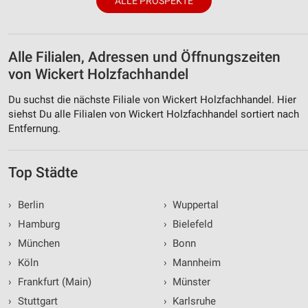
ALLE PROSPEKTE
personalisierter Werbung
Erstellung von Profilen zur Personalisierung
von Inhalten
Alle Filialen, Adressen und Öffnungszeiten
von Wickert Holzfachhandel
Verwendung von Profilen zur Auswahl
personalisierter Inhalte
Du suchst die nächste Filiale von Wickert Holzfachhandel. Hier
Messung der Werbeleistung
siehst Du alle Filialen von Wickert Holzfachhandel sortiert nach
Entfernung.
Messung der Performance von Inhalten
Analyse von Zielgruppen durch Statistiken oder
Top Städte
Kombinationen von Daten aus verschiedenen
Quellen
›
Berlin
›
Wuppertal
Entwicklung und Verbesserung der Angebote
›
Hamburg
›
Bielefeld
›
München
›
Bonn
Verwendung reduzierter Daten zur Auswahl von
Inhalten
›
Köln
›
Mannheim
›
Frankfurt (Main)
›
Münster
IAB-Besonderheiten:
›
Stuttgart
›
Karlsruhe
Verwendung genauer Standortdaten