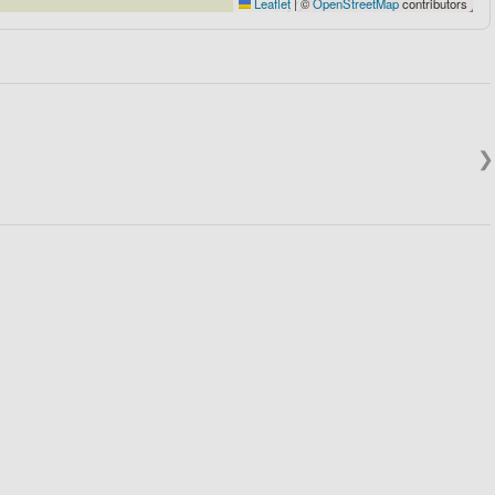
Leaflet
|
©
OpenStreetMap
contributors
❯