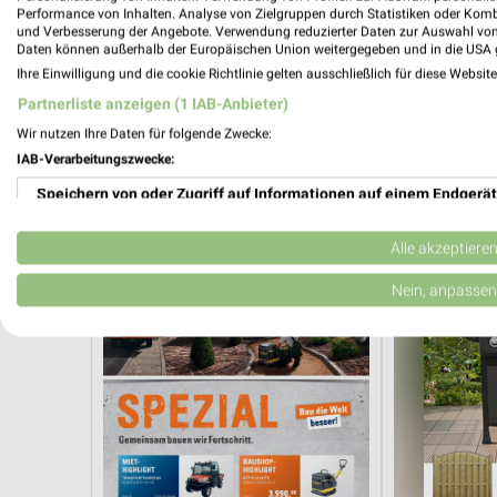
Performance von Inhalten. Analyse von Zielgruppen durch Statistiken oder Kom
und Verbesserung der Angebote. Verwendung reduzierter Daten zur Auswahl von
Daten können außerhalb der Europäischen Union weitergegeben und in die USA 
Ihre Einwilligung und die cookie Richtlinie gelten ausschließlich für diese Websit
4,1 km
Partnerliste anzeigen (1 IAB-Anbieter)
Angebote ab 01.08.
Unsere Woche
Wir nutzen Ihre Daten für folgende Zwecke:
Noch heute gültig
Gültig ab Sa. 0
IAB-Verarbeitungszwecke:
HKL BAUMASCHINEN
BAUHAUS
Speichern von oder Zugriff auf Informationen auf einem Endgerät
Verwendung reduzierter Daten zur Auswahl von Werbeanzeigen
Alle akzeptiere
Erstellung von Profilen für personalisierte Werbung
Nein, anpassen
Verwendung von Profilen zur Auswahl personalisierter Werbung
Erstellung von Profilen zur Personalisierung von Inhalten
Verwendung von Profilen zur Auswahl personalisierter Inhalte
Messung der Werbeleistung