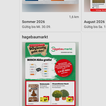
Messung der Performance von Inhalten
Analyse von Zielgruppen durch Statistiken oder Kombinationen 
1,6 km
Quellen
Sommer 2026
August 2026
Entwicklung und Verbesserung der Angebote
Gültig bis Mi. 30.09.
Gültig bis Sa. 
Verwendung reduzierter Daten zur Auswahl von Inhalten
hagebaumarkt
IAB-Besonderheiten:
Verwendung genauer Standortdaten
Geräte anhand von aktiv angeforderten Informationen identifizie
Nicht-IAB-Verarbeitungszwecke:
Notwendig
Performance
Funktional
Werbung