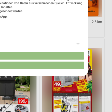
binationen von Daten aus verschiedenen Quellen. Entwicklung
 Inhalten.
gesendet werden.
e/App.
13,5 km
2,5 km
n-Knaller!
August 2026
8.08.
Gültig bis Mo. 31.08.
Sonderpreis Baumarkt
n