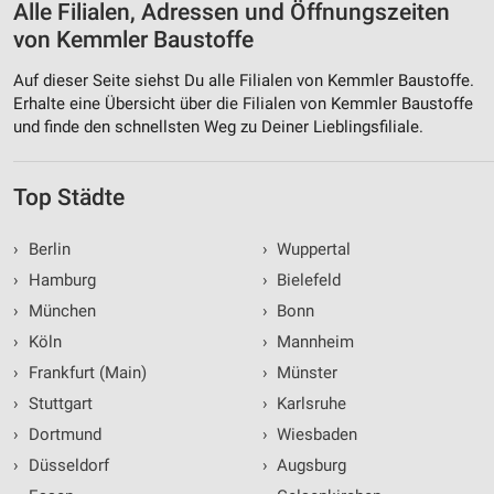
Erstellung von Profilen zur Personalisierung
Alle Filialen, Adressen und Öffnungszeiten
von Inhalten
von Kemmler Baustoffe
Verwendung von Profilen zur Auswahl
Auf dieser Seite siehst Du alle Filialen von Kemmler Baustoffe.
personalisierter Inhalte
Erhalte eine Übersicht über die Filialen von Kemmler Baustoffe
und finde den schnellsten Weg zu Deiner Lieblingsfiliale.
Messung der Werbeleistung
Messung der Performance von Inhalten
Top Städte
Analyse von Zielgruppen durch Statistiken oder
Kombinationen von Daten aus verschiedenen
›
Berlin
›
Wuppertal
Quellen
›
Hamburg
›
Bielefeld
Entwicklung und Verbesserung der Angebote
›
München
›
Bonn
›
Köln
›
Mannheim
Verwendung reduzierter Daten zur Auswahl von
Inhalten
›
Frankfurt (Main)
›
Münster
›
Stuttgart
›
Karlsruhe
IAB-Besonderheiten:
›
Dortmund
›
Wiesbaden
Verwendung genauer Standortdaten
›
Düsseldorf
›
Augsburg
Geräte anhand von aktiv angeforderten