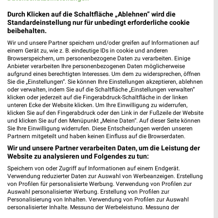
Gültig bis Fr. 14.08.
Gültig bis Mi. 30.09.
Durch Klicken auf die Schaltfläche „Ablehnen“ wird die
Standardeinstellung nur für unbedingt erforderliche cookie
BAUHAUS
Sonderpreis Baumarkt
beibehalten.
Wir und unsere Partner speichern und/oder greifen auf Informationen auf
einem Gerät zu, wie z. B. eindeutige IDs in cookie und anderen
Browserspeichern, um personenbezogene Daten zu verarbeiten. Einige
Anbieter verarbeiten Ihre personenbezogenen Daten möglicherweise
aufgrund eines berechtigten Interesses. Um dem zu widersprechen, öffnen
Sie die „Einstellungen“. Sie können Ihre Einstellungen akzeptieren, ablehnen
oder verwalten, indem Sie auf die Schaltfläche „Einstellungen verwalten“
klicken oder jederzeit auf die Fingerabdruck-Schaltfläche in der linken
unteren Ecke der Website klicken. Um Ihre Einwilligung zu widerrufen,
klicken Sie auf den Fingerabdruck oder den Link in der Fußzeile der Website
und klicken Sie auf den Menüpunkt „Meine Daten“. Auf dieser Seite können
Sie Ihre Einwilligung widerrufen. Diese Entscheidungen werden unseren
Partnern mitgeteilt und haben keinen Einfluss auf die Browserdaten.
Wir und unsere Partner verarbeiten Daten, um die Leistung der
Website zu analysieren und Folgendes zu tun:
Speichern von oder Zugriff auf Informationen auf einem Endgerät.
4 km
13,5 km
Verwendung reduzierter Daten zur Auswahl von Werbeanzeigen. Erstellung
August 2026
...da, wo Gutes einfach günstiger ist!
von Profilen für personalisierte Werbung. Verwendung von Profilen zur
Gültig bis Sa. 15.08.
Gültig ab Sa. 15.08.
Auswahl personalisierter Werbung. Erstellung von Profilen zur
Personalisierung von Inhalten. Verwendung von Profilen zur Auswahl
personalisierter Inhalte. Messung der Werbeleistung. Messung der
hagebaumarkt
Performance von Inhalten. Analyse von Zielgruppen durch Statistiken oder