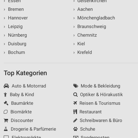
›
Essen
›
Gelsenkirchen
Informationen identifizieren
›
Bremen
›
Aachen
Nicht-IAB-Verarbeitungszwecke:
›
Hannover
›
Mönchengladbach
Notwendig
›
Leipzig
›
Braunschweig
Performance
›
Nürnberg
›
Chemnitz
›
Duisburg
›
Kiel
Funktional
›
Bochum
›
Krefeld
Werbung
Top Kategorien
Auto & Motorrad
Mode & Bekleidung
Baby & Kind
Optiker & Hörakustik
Baumärkte
Reisen & Tourismus
Biomärkte
Restaurant
Discounter
Schreibwaren & Büro
Drogerie & Parfümerie
Schuhe
Elektromärkte
Sonderposten