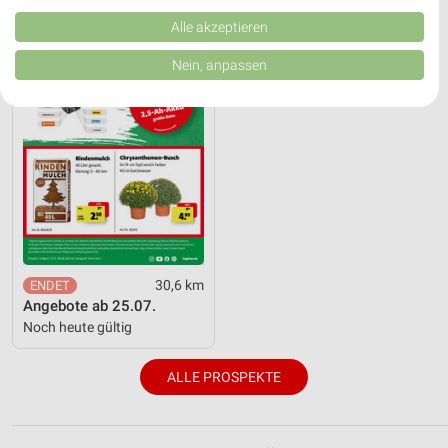
Kombinationen von Daten aus verschiedenen Quellen. Entwicklung und
Verbesserung der Angebote. Verwendung reduzierter Daten zur Auswahl
Alle akzeptieren
von Inhalten.
Daten können außerhalb der Europäischen Union weitergegeben und in die
Nein, anpassen
USA gesendet werden.
Ihre Einwilligung und die cookie Richtlinie gelten ausschließlich für diese
Website/App.
Partnerliste anzeigen (1 IAB-Anbieter)
Wir nutzen Ihre Daten für folgende Zwecke:
IAB-Verarbeitungszwecke:
Speichern von oder Zugriff auf Informationen
auf einem Endgerät
Verwendung reduzierter Daten zur Auswahl von
30,6 km
Werbeanzeigen
Angebote ab 25.07.
Noch heute gültig
Erstellung von Profilen für personalisierte
Werbung
ALLE PROSPEKTE
Verwendung von Profilen zur Auswahl
personalisierter Werbung