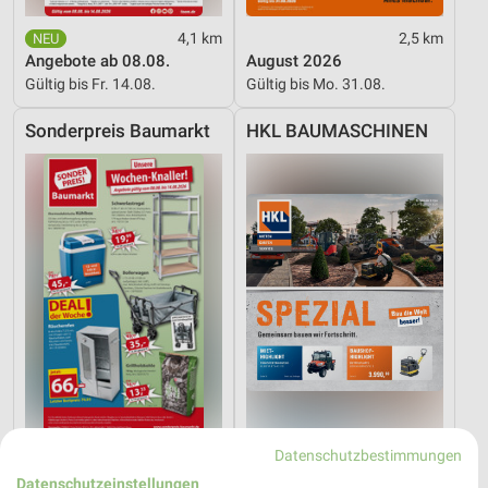
4,1 km
2,5 km
Angebote ab 08.08.
August 2026
Gültig bis Fr. 14.08.
Gültig bis Mo. 31.08.
Sonderpreis Baumarkt
HKL BAUMASCHINEN
13,5 km
1,6 km
Datenschutzbestimmungen
Unsere Wochen-Knaller!
Sommer 2026
Datenschutzeinstellungen