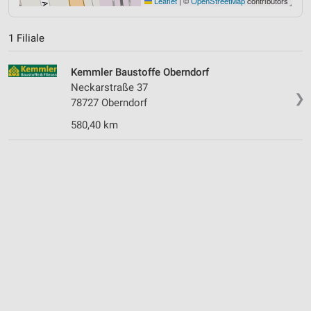
Leaflet
|
©
OpenStreetMap
contributors
1 Filiale
Kemmler Baustoffe Oberndorf
Neckarstraße 37
❯
78727 Oberndorf
580,40 km