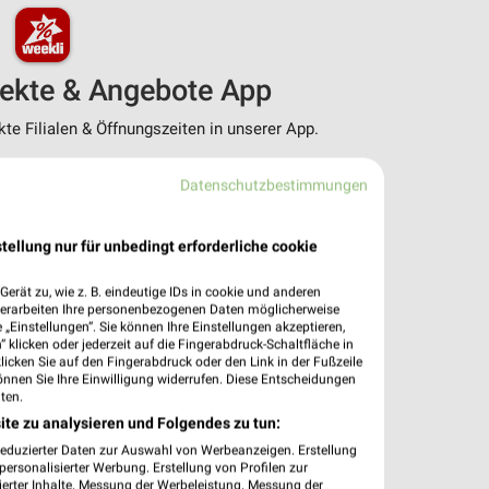
pekte & Angebote App
e Filialen & Öffnungszeiten in unserer App.
e Angebote
Datenschutzbestimmungen
ieblingshändler
htigungen bei neuen Prospekten
 Einkauf stressfrei planen
tellung nur für unbedingt erforderliche cookie
 App jetzt laden oder QR-Code scannen.
erät zu, wie z. B. eindeutige IDs in cookie und anderen
verarbeiten Ihre personenbezogenen Daten möglicherweise
„Einstellungen“. Sie können Ihre Einstellungen akzeptieren,
 klicken oder jederzeit auf die Fingerabdruck-Schaltfläche in
klicken Sie auf den Fingerabdruck oder den Link in der Fußzeile
önnen Sie Ihre Einwilligung widerrufen. Diese Entscheidungen
ten.
ite zu analysieren und Folgendes zu tun:
reduzierter Daten zur Auswahl von Werbeanzeigen. Erstellung
ersonalisierter Werbung. Erstellung von Profilen zur
ierter Inhalte. Messung der Werbeleistung. Messung der