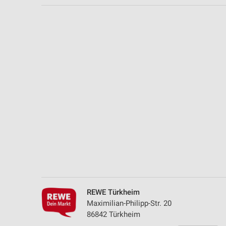
Messung der Performance von Inhalten
Analyse von Zielgruppen durch Statistiken oder Kombinationen 
Quellen
Entwicklung und Verbesserung der Angebote
Verwendung reduzierter Daten zur Auswahl von Inhalten
IAB-Besonderheiten:
Verwendung genauer Standortdaten
Geräte anhand von aktiv angeforderten Informationen identifizie
Nicht-IAB-Verarbeitungszwecke:
Notwendig
Performance
REWE Türkheim
Maximilian-Philipp-Str. 20
Funktional
86842 Türkheim
Werbung