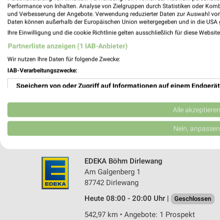
Performance von Inhalten. Analyse von Zielgruppen durch Statistiken oder Kom
und Verbesserung der Angebote. Verwendung reduzierter Daten zur Auswahl von
Daten können außerhalb der Europäischen Union weitergegeben und in die USA 
Ihre Einwilligung und die cookie Richtlinie gelten ausschließlich für diese Websit
Partnerliste anzeigen (1 IAB-Anbieter)
Wir nutzen Ihre Daten für folgende Zwecke:
IAB-Verarbeitungszwecke:
V-Markt Bad Wörishofen
Speichern von oder Zugriff auf Informationen auf einem Endgerät
Gottlieb-Daimler-Straße 15
86825 Bad Wörishofen
Verwendung reduzierter Daten zur Auswahl von Werbeanzeigen
Alle akzeptiere
Heute 08:00 - 20:00 Uhr |
Geschlossen
Erstellung von Profilen für personalisierte Werbung
Nein, anpassen
538,40 km
Verwendung von Profilen zur Auswahl personalisierter Werbung
EDEKA Böhm Dirlewang
Erstellung von Profilen zur Personalisierung von Inhalten
Am Galgenberg 1
87742 Dirlewang
Verwendung von Profilen zur Auswahl personalisierter Inhalte
Heute 08:00 - 20:00 Uhr |
Geschlossen
Messung der Werbeleistung
542,97 km • Angebote: 1 Prospekt