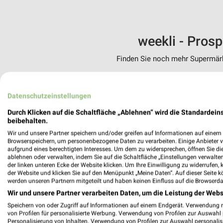
weekli - Pros
Finden Sie noch mehr Supermärkt
✔
Standortgenau
✔
Folge deinem L
Datenschutzeinstellungen
✔
Push-Benachric
✔
Einkaufsliste -
Durch Klicken auf die Schaltfläche „Ablehnen“ wird die Standardeins
beibehalten.
Nutze weekli auch mobil –
Wir und unsere Partner speichern und/oder greifen auf Informationen auf einem G
Browserspeichern, um personenbezogene Daten zu verarbeiten. Einige Anbieter 
aufgrund eines berechtigten Interesses. Um dem zu widersprechen, öffnen Sie die 
ablehnen oder verwalten, indem Sie auf die Schaltfläche „Einstellungen verwalten“
der linken unteren Ecke der Website klicken. Um Ihre Einwilligung zu widerrufen, 
der Website und klicken Sie auf den Menüpunkt „Meine Daten“. Auf dieser Seite k
werden unseren Partnern mitgeteilt und haben keinen Einfluss auf die Browserda
Wir und unsere Partner verarbeiten Daten, um die Leistung der Webs
Speichern von oder Zugriff auf Informationen auf einem Endgerät. Verwendung 
von Profilen für personalisierte Werbung. Verwendung von Profilen zur Auswahl p
Personalisierung von Inhalten. Verwendung von Profilen zur Auswahl personalis