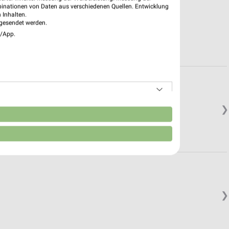
binationen von Daten aus verschiedenen Quellen. Entwicklung
 Inhalten.
gesendet werden.
e/App.
❯
n
❯