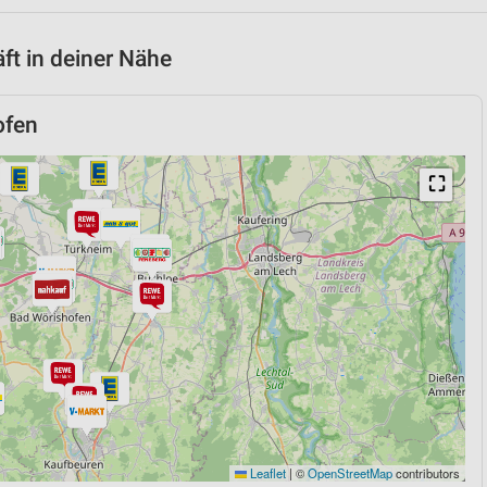
t in deiner Nähe
ofen
⛶
Leaflet
|
©
OpenStreetMap
contributors