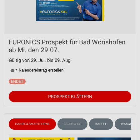
EURONICS Prospekt für Bad Wörishofen
ab Mi. den 29.07.
Gültig von 29. Jul. bis 09. Aug.
📅
Kalendereintrag erstellen
PROSPEKT BLÄTTERN
HANDY & SMARTPHONE
FERNSEHER
KAFFEE
WASCHMASCH