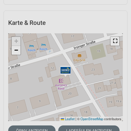
Karte & Route
+
⛶
−
Leaflet
|
©
OpenStreetMap
contributors
ÖPNV ANZEIGEN
LADESÄULEN ANZEIGEN