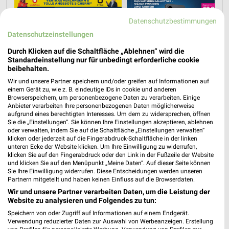
Datenschutzbestimmungen
Datenschutzeinstellungen
Durch Klicken auf die Schaltfläche „Ablehnen“ wird die
Standardeinstellung nur für unbedingt erforderliche cookie
beibehalten.
Wir und unsere Partner speichern und/oder greifen auf Informationen auf
einem Gerät zu, wie z. B. eindeutige IDs in cookie und anderen
Browserspeichern, um personenbezogene Daten zu verarbeiten. Einige
Anbieter verarbeiten Ihre personenbezogenen Daten möglicherweise
aufgrund eines berechtigten Interesses. Um dem zu widersprechen, öffnen
Sie die „Einstellungen“. Sie können Ihre Einstellungen akzeptieren, ablehnen
oder verwalten, indem Sie auf die Schaltfläche „Einstellungen verwalten“
klicken oder jederzeit auf die Fingerabdruck-Schaltfläche in der linken
unteren Ecke der Website klicken. Um Ihre Einwilligung zu widerrufen,
Jetzt alle "Handy & Smartphone" Themen entdecken!
klicken Sie auf den Fingerabdruck oder den Link in der Fußzeile der Website
und klicken Sie auf den Menüpunkt „Meine Daten“. Auf dieser Seite können
Sie Ihre Einwilligung widerrufen. Diese Entscheidungen werden unseren
Partnern mitgeteilt und haben keinen Einfluss auf die Browserdaten.
Wir und unsere Partner verarbeiten Daten, um die Leistung der
Website zu analysieren und Folgendes zu tun:
MEHR PROSPEKTE
Speichern von oder Zugriff auf Informationen auf einem Endgerät.
Verwendung reduzierter Daten zur Auswahl von Werbeanzeigen. Erstellung