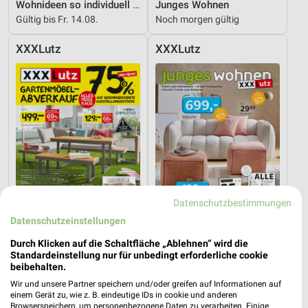
Wohnideen so individuell wie du!
Junges Wohnen
Gültig bis Fr. 14.08.
Noch morgen gültig
XXXLutz
XXXLutz
Datenschutzbestimmungen
Datenschutzeinstellungen
Durch Klicken auf die Schaltfläche „Ablehnen“ wird die
38,8 km
38,8 km
Standardeinstellung nur für unbedingt erforderliche cookie
beibehalten.
Gartenmöbel-Abverkauf
Junges Wohnen
Gültig bis Fr. 28.08.
Gültig bis Fr. 14.08.
Wir und unsere Partner speichern und/oder greifen auf Informationen auf
einem Gerät zu, wie z. B. eindeutige IDs in cookie und anderen
Browserspeichern, um personenbezogene Daten zu verarbeiten. Einige