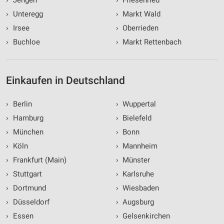
›
Jengen
›
Friesenried
›
Unteregg
›
Markt Wald
›
Irsee
›
Oberrieden
›
Buchloe
›
Markt Rettenbach
Einkaufen in Deutschland
›
Berlin
›
Wuppertal
›
Hamburg
›
Bielefeld
›
München
›
Bonn
›
Köln
›
Mannheim
›
Frankfurt (Main)
›
Münster
›
Stuttgart
›
Karlsruhe
›
Dortmund
›
Wiesbaden
›
Düsseldorf
›
Augsburg
›
Essen
›
Gelsenkirchen