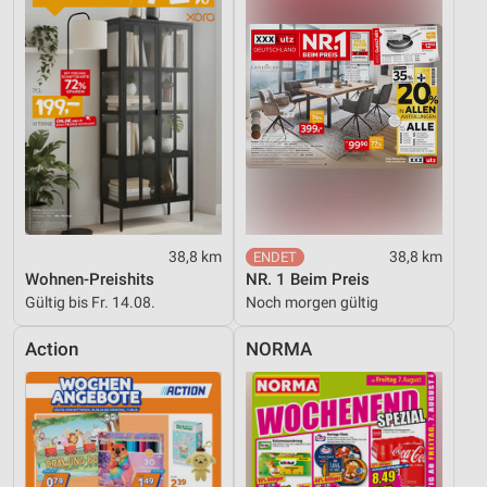
Partnerliste anzeigen (1 IAB-Anbieter)
Wir nutzen Ihre Daten für folgende Zwecke:
IAB-Verarbeitungszwecke:
Speichern von oder Zugriff auf Informationen
auf einem Endgerät
Verwendung reduzierter Daten zur Auswahl von
Werbeanzeigen
Erstellung von Profilen für personalisierte
Werbung
38,8 km
38,8 km
Wohnen-Preishits
NR. 1 Beim Preis
Verwendung von Profilen zur Auswahl
Gültig bis Fr. 14.08.
Noch morgen gültig
personalisierter Werbung
Action
NORMA
Erstellung von Profilen zur Personalisierung
von Inhalten
Verwendung von Profilen zur Auswahl
personalisierter Inhalte
Messung der Werbeleistung