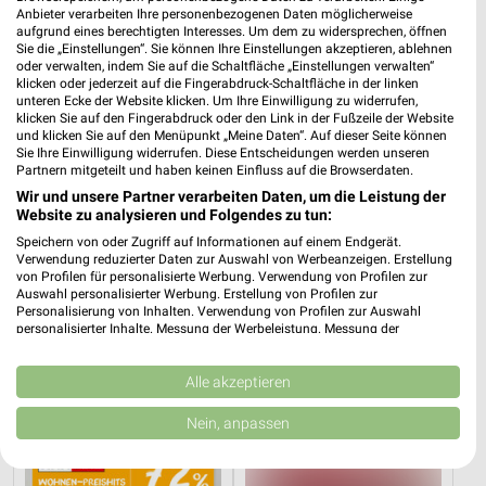
XXXLutz
XXXLutz
Anbieter verarbeiten Ihre personenbezogenen Daten möglicherweise
aufgrund eines berechtigten Interesses. Um dem zu widersprechen, öffnen
Sie die „Einstellungen“. Sie können Ihre Einstellungen akzeptieren, ablehnen
oder verwalten, indem Sie auf die Schaltfläche „Einstellungen verwalten“
klicken oder jederzeit auf die Fingerabdruck-Schaltfläche in der linken
unteren Ecke der Website klicken. Um Ihre Einwilligung zu widerrufen,
klicken Sie auf den Fingerabdruck oder den Link in der Fußzeile der Website
und klicken Sie auf den Menüpunkt „Meine Daten“. Auf dieser Seite können
Sie Ihre Einwilligung widerrufen. Diese Entscheidungen werden unseren
Partnern mitgeteilt und haben keinen Einfluss auf die Browserdaten.
Wir und unsere Partner verarbeiten Daten, um die Leistung der
Website zu analysieren und Folgendes zu tun:
Speichern von oder Zugriff auf Informationen auf einem Endgerät.
Verwendung reduzierter Daten zur Auswahl von Werbeanzeigen. Erstellung
von Profilen für personalisierte Werbung. Verwendung von Profilen zur
Auswahl personalisierter Werbung. Erstellung von Profilen zur
Personalisierung von Inhalten. Verwendung von Profilen zur Auswahl
38,8 km
38,8 km
personalisierter Inhalte. Messung der Werbeleistung. Messung der
Performance von Inhalten. Analyse von Zielgruppen durch Statistiken oder
Schlafzimmer Spezial
Bis zu 62% in diesem prospekt
Kombinationen von Daten aus verschiedenen Quellen. Entwicklung und
Noch morgen gültig
Noch morgen gültig
Verbesserung der Angebote. Verwendung reduzierter Daten zur Auswahl
Alle akzeptieren
von Inhalten.
Daten können außerhalb der Europäischen Union weitergegeben und in die
XXXLutz
XXXLutz
Nein, anpassen
USA gesendet werden.
Ihre Einwilligung und die cookie Richtlinie gelten ausschließlich für diese
Website/App.