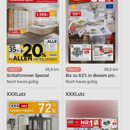
38,8 km
38,8 km
Schlafzimmer Spezial
Bis zu 62% in diesem prospekt
Noch heute gültig
Noch heute gültig
XXXLutz
XXXLutz