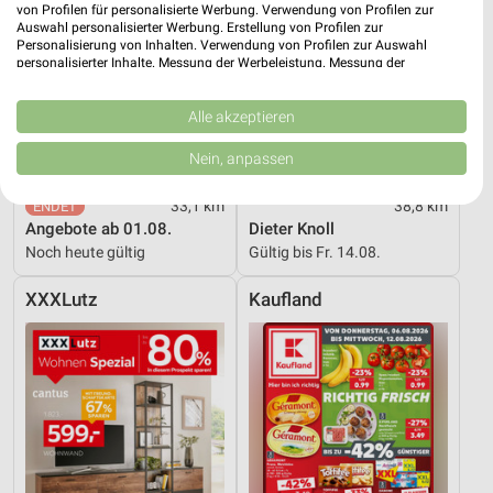
von Profilen für personalisierte Werbung. Verwendung von Profilen zur
Auswahl personalisierter Werbung. Erstellung von Profilen zur
Personalisierung von Inhalten. Verwendung von Profilen zur Auswahl
personalisierter Inhalte. Messung der Werbeleistung. Messung der
Performance von Inhalten. Analyse von Zielgruppen durch Statistiken oder
Kombinationen von Daten aus verschiedenen Quellen. Entwicklung und
Verbesserung der Angebote. Verwendung reduzierter Daten zur Auswahl
Alle akzeptieren
von Inhalten.
Daten können außerhalb der Europäischen Union weitergegeben und in die
Nein, anpassen
USA gesendet werden.
Ihre Einwilligung und die cookie Richtlinie gelten ausschließlich für diese
33,1 km
38,8 km
Website/App.
Angebote ab 01.08.
Dieter Knoll
Partnerliste anzeigen (1 IAB-Anbieter)
Noch heute gültig
Gültig bis Fr. 14.08.
Wir nutzen Ihre Daten für folgende Zwecke:
IAB-Verarbeitungszwecke:
XXXLutz
Kaufland
Speichern von oder Zugriff auf Informationen
auf einem Endgerät
Verwendung reduzierter Daten zur Auswahl von
Werbeanzeigen
Erstellung von Profilen für personalisierte
Werbung