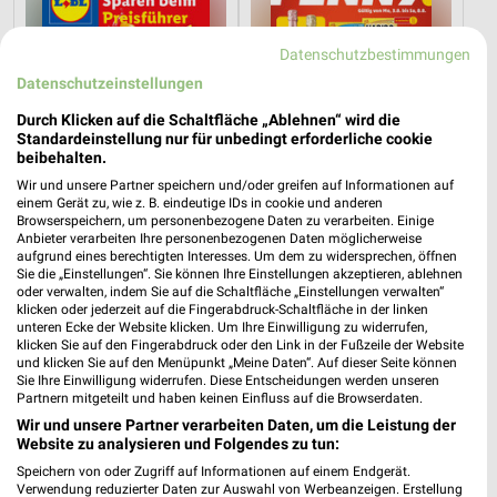
Datenschutzbestimmungen
Datenschutzeinstellungen
Durch Klicken auf die Schaltfläche „Ablehnen“ wird die
Standardeinstellung nur für unbedingt erforderliche cookie
beibehalten.
Wir und unsere Partner speichern und/oder greifen auf Informationen auf
einem Gerät zu, wie z. B. eindeutige IDs in cookie und anderen
Browserspeichern, um personenbezogene Daten zu verarbeiten. Einige
Anbieter verarbeiten Ihre personenbezogenen Daten möglicherweise
aufgrund eines berechtigten Interesses. Um dem zu widersprechen, öffnen
Sie die „Einstellungen“. Sie können Ihre Einstellungen akzeptieren, ablehnen
1,7 km
1,8 km
oder verwalten, indem Sie auf die Schaltfläche „Einstellungen verwalten“
Angebote ab 10.08.
Angebote ab 03.08.
klicken oder jederzeit auf die Fingerabdruck-Schaltfläche in der linken
Gültig ab Mo. 10.08.
Noch morgen gültig
unteren Ecke der Website klicken. Um Ihre Einwilligung zu widerrufen,
klicken Sie auf den Fingerabdruck oder den Link in der Fußzeile der Website
und klicken Sie auf den Menüpunkt „Meine Daten“. Auf dieser Seite können
toom Baumarkt
XXXLutz
Sie Ihre Einwilligung widerrufen. Diese Entscheidungen werden unseren
Partnern mitgeteilt und haben keinen Einfluss auf die Browserdaten.
Wir und unsere Partner verarbeiten Daten, um die Leistung der
Website zu analysieren und Folgendes zu tun:
Speichern von oder Zugriff auf Informationen auf einem Endgerät.
Verwendung reduzierter Daten zur Auswahl von Werbeanzeigen. Erstellung