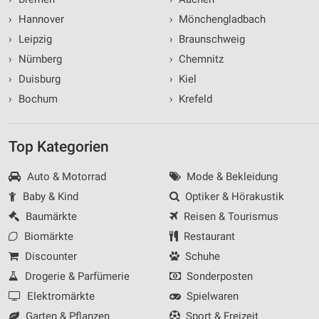
›
Hannover
›
Mönchengladbach
›
Leipzig
›
Braunschweig
›
Nürnberg
›
Chemnitz
›
Duisburg
›
Kiel
›
Bochum
›
Krefeld
Top Kategorien
Auto & Motorrad
Mode & Bekleidung
Baby & Kind
Optiker & Hörakustik
Baumärkte
Reisen & Tourismus
Biomärkte
Restaurant
Discounter
Schuhe
Drogerie & Parfümerie
Sonderposten
Elektromärkte
Spielwaren
Garten & Pflanzen
Sport & Freizeit