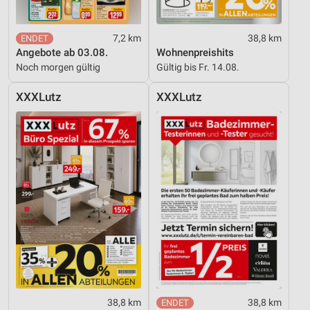
Verwendung genauer Standortdaten
7,2 km
38,8 km
Geräte anhand von aktiv angeforderten
Angebote ab 03.08.
Wohnenpreishits
Informationen identifizieren
Noch morgen gültig
Gültig bis Fr. 14.08.
Nicht-IAB-Verarbeitungszwecke:
XXXLutz
XXXLutz
Notwendig
Performance
Funktional
Werbung
38,8 km
38,8 km