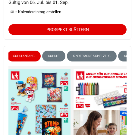
Gültig von 06. Jul. bis 01. Sep.
📅
Kalendereintrag erstellen
PROSPEKT BLÄTTERN
SCHULANFANG
SCHULE
KINDERMODE & SPIELZEUG
SOMME