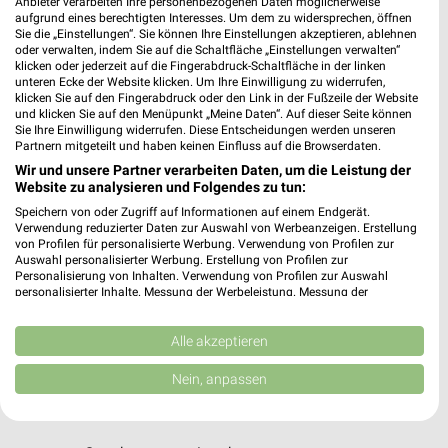
Anbieter verarbeiten Ihre personenbezogenen Daten möglicherweise
aufgrund eines berechtigten Interesses. Um dem zu widersprechen, öffnen
Sie die „Einstellungen“. Sie können Ihre Einstellungen akzeptieren, ablehnen
oder verwalten, indem Sie auf die Schaltfläche „Einstellungen verwalten“
klicken oder jederzeit auf die Fingerabdruck-Schaltfläche in der linken
unteren Ecke der Website klicken. Um Ihre Einwilligung zu widerrufen,
klicken Sie auf den Fingerabdruck oder den Link in der Fußzeile der Website
und klicken Sie auf den Menüpunkt „Meine Daten“. Auf dieser Seite können
Jetzt alle "Fleisch & Wurst" Themen entdecken!
Sie Ihre Einwilligung widerrufen. Diese Entscheidungen werden unseren
Partnern mitgeteilt und haben keinen Einfluss auf die Browserdaten.
Wir und unsere Partner verarbeiten Daten, um die Leistung der
Website zu analysieren und Folgendes zu tun:
Speichern von oder Zugriff auf Informationen auf einem Endgerät.
MEHR PROSPEKTE
Verwendung reduzierter Daten zur Auswahl von Werbeanzeigen. Erstellung
von Profilen für personalisierte Werbung. Verwendung von Profilen zur
Auswahl personalisierter Werbung. Erstellung von Profilen zur
Personalisierung von Inhalten. Verwendung von Profilen zur Auswahl
personalisierter Inhalte. Messung der Werbeleistung. Messung der
Performance von Inhalten. Analyse von Zielgruppen durch Statistiken oder
Kombinationen von Daten aus verschiedenen Quellen. Entwicklung und
Verbesserung der Angebote. Verwendung reduzierter Daten zur Auswahl
Alle akzeptieren
weekli - Prospekte & Angebote App
von Inhalten.
Daten können außerhalb der Europäischen Union weitergegeben und in die
Nein, anpassen
USA gesendet werden.
Alle EDEKA Angebote immer griffbereit – mit der kostenlosen
Ihre Einwilligung und die cookie Richtlinie gelten ausschließlich für diese
weekli App für iOS & Android.
Website/App.