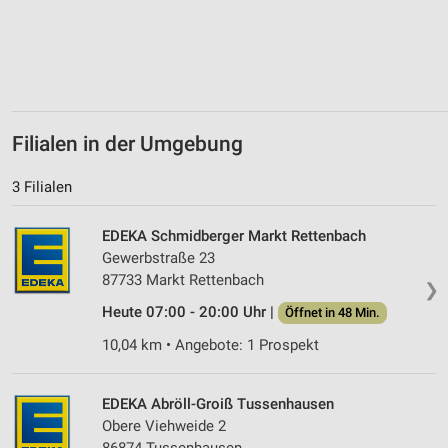
Messung der Performance von Inhalten
Analyse von Zielgruppen durch Statistiken oder
Kombinationen von Daten aus verschiedenen
Quellen
Filialen in der Umgebung
Entwicklung und Verbesserung der Angebote
Verwendung reduzierter Daten zur Auswahl von
3 Filialen
Inhalten
IAB-Besonderheiten:
EDEKA Schmidberger Markt Rettenbach
Gewerbstraße 23
Verwendung genauer Standortdaten
87733 Markt Rettenbach
❯
Geräte anhand von aktiv angeforderten
Heute 07:00 - 20:00 Uhr |
Öffnet in 48 Min.
Informationen identifizieren
10,04 km • Angebote: 1 Prospekt
Nicht-IAB-Verarbeitungszwecke:
Notwendig
EDEKA Abröll-Groiß Tussenhausen
Obere Viehweide 2
Performance
86874 Tussenhausen