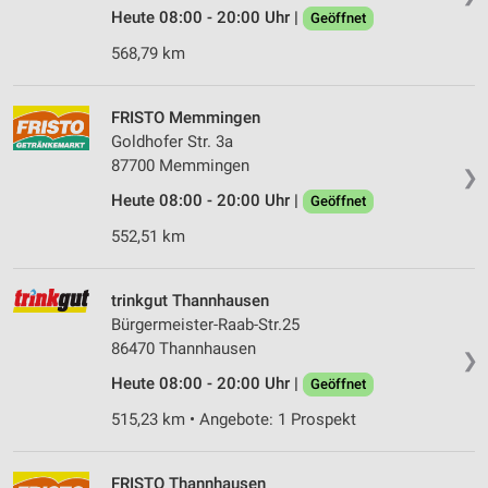
Werbung
Heute 08:00 - 20:00 Uhr |
Geöffnet
Verwendung von Profilen zur Auswahl
568,79 km
personalisierter Werbung
Erstellung von Profilen zur Personalisierung
FRISTO Memmingen
von Inhalten
Goldhofer Str. 3a
87700 Memmingen
❯
Verwendung von Profilen zur Auswahl
personalisierter Inhalte
Heute 08:00 - 20:00 Uhr |
Geöffnet
552,51 km
Messung der Werbeleistung
Messung der Performance von Inhalten
trinkgut Thannhausen
Bürgermeister-Raab-Str.25
Analyse von Zielgruppen durch Statistiken oder
86470 Thannhausen
Kombinationen von Daten aus verschiedenen
❯
Quellen
Heute 08:00 - 20:00 Uhr |
Geöffnet
Entwicklung und Verbesserung der Angebote
515,23 km • Angebote: 1 Prospekt
Verwendung reduzierter Daten zur Auswahl von
Inhalten
FRISTO Thannhausen