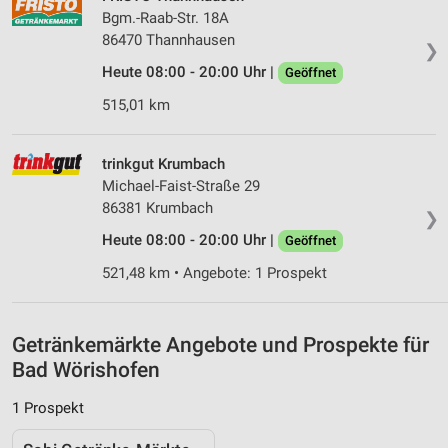
Bgm.-Raab-Str. 18A
IAB-Besonderheiten:
86470 Thannhausen
❯
Verwendung genauer Standortdaten
Heute 08:00 - 20:00 Uhr |
Geöffnet
Geräte anhand von aktiv angeforderten
515,01 km
Informationen identifizieren
Nicht-IAB-Verarbeitungszwecke:
trinkgut Krumbach
Notwendig
Michael-Faist-Straße 29
86381 Krumbach
Performance
❯
Heute 08:00 - 20:00 Uhr |
Geöffnet
Funktional
521,48 km • Angebote: 1 Prospekt
Werbung
Getränkemärkte Angebote und Prospekte für
Bad Wörishofen
1 Prospekt