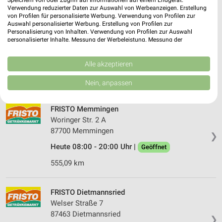
Verwendung reduzierter Daten zur Auswahl von Werbeanzeigen. Erstellung
von Profilen für personalisierte Werbung. Verwendung von Profilen zur
Auswahl personalisierter Werbung. Erstellung von Profilen zur
FRISTO Schongau
Personalisierung von Inhalten. Verwendung von Profilen zur Auswahl
Schwabbrucker Straße 5
personalisierter Inhalte. Messung der Werbeleistung. Messung der
86956 Schongau
Performance von Inhalten. Analyse von Zielgruppen durch Statistiken oder
❯
Kombinationen von Daten aus verschiedenen Quellen. Entwicklung und
Heute 08:00 - 20:00 Uhr |
Verbesserung der Angebote. Verwendung reduzierter Daten zur Auswahl
Alle akzeptieren
Geöffnet
von Inhalten.
553,96 km
Daten können außerhalb der Europäischen Union weitergegeben und in die
Nein, anpassen
USA gesendet werden.
Ihre Einwilligung und die cookie Richtlinie gelten ausschließlich für diese
Website/App.
FRISTO Memmingen
Partnerliste anzeigen (1 IAB-Anbieter)
Woringer Str. 2 A
87700 Memmingen
Wir nutzen Ihre Daten für folgende Zwecke:
❯
IAB-Verarbeitungszwecke:
Heute 08:00 - 20:00 Uhr |
Geöffnet
Speichern von oder Zugriff auf Informationen
555,09 km
auf einem Endgerät
Verwendung reduzierter Daten zur Auswahl von
FRISTO Dietmannsried
Werbeanzeigen
Welser Straße 7
87463 Dietmannsried
Erstellung von Profilen für personalisierte
❯