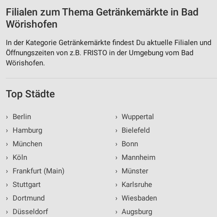
Filialen zum Thema Getränkemärkte in Bad
Wörishofen
In der Kategorie Getränkemärkte findest Du aktuelle Filialen und
Öffnungszeiten von z.B. FRISTO in der Umgebung vom Bad
Wörishofen.
Top Städte
›
Berlin
›
Wuppertal
›
Hamburg
›
Bielefeld
›
München
›
Bonn
›
Köln
›
Mannheim
›
Frankfurt (Main)
›
Münster
›
Stuttgart
›
Karlsruhe
›
Dortmund
›
Wiesbaden
›
Düsseldorf
›
Augsburg