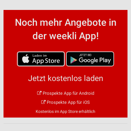
Noch mehr Angebote in
der weekli App!
Jetzt kostenlos laden
Prospekte App für Android
Prospekte App für iOS
Kostenlos im App Store erhältlich