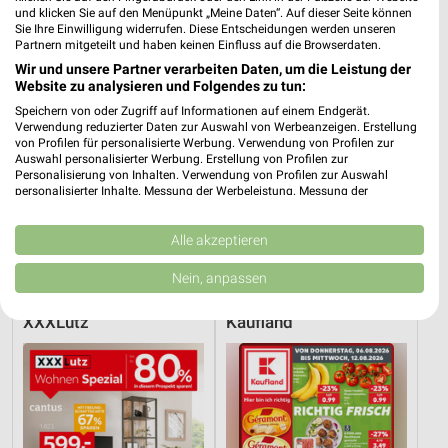
und klicken Sie auf den Menüpunkt „Meine Daten“. Auf dieser Seite können
Sie Ihre Einwilligung widerrufen. Diese Entscheidungen werden unseren
Partnern mitgeteilt und haben keinen Einfluss auf die Browserdaten.
Wir und unsere Partner verarbeiten Daten, um die Leistung der
Website zu analysieren und Folgendes zu tun:
Speichern von oder Zugriff auf Informationen auf einem Endgerät.
Verwendung reduzierter Daten zur Auswahl von Werbeanzeigen. Erstellung
von Profilen für personalisierte Werbung. Verwendung von Profilen zur
Auswahl personalisierter Werbung. Erstellung von Profilen zur
Personalisierung von Inhalten. Verwendung von Profilen zur Auswahl
personalisierter Inhalte. Messung der Werbeleistung. Messung der
Performance von Inhalten. Analyse von Zielgruppen durch Statistiken oder
Kombinationen von Daten aus verschiedenen Quellen. Entwicklung und
26,8 km
32,8 km
Verbesserung der Angebote. Verwendung reduzierter Daten zur Auswahl
Alle akzeptieren
von Inhalten.
Angebote ab 01.08.
Dieter Knoll
Daten können außerhalb der Europäischen Union weitergegeben und in die
Nein, anpassen
Noch heute gültig
Gültig bis Fr. 14.08.
USA gesendet werden.
Ihre Einwilligung und die cookie Richtlinie gelten ausschließlich für diese
XXXLutz
Kaufland
Website/App.
Partnerliste anzeigen (1 IAB-Anbieter)
Wir nutzen Ihre Daten für folgende Zwecke:
IAB-Verarbeitungszwecke:
Speichern von oder Zugriff auf Informationen