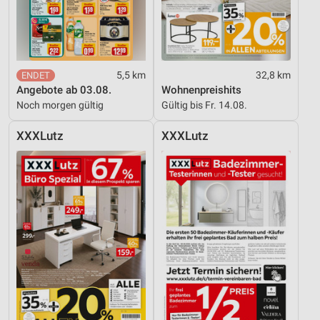
Entwicklung und Verbesserung der Angebote
Verwendung reduzierter Daten zur Auswahl von
Inhalten
5,5 km
32,8 km
Angebote ab 03.08.
Wohnenpreishits
IAB-Besonderheiten:
Noch morgen gültig
Gültig bis Fr. 14.08.
Verwendung genauer Standortdaten
XXXLutz
XXXLutz
Geräte anhand von aktiv angeforderten
Informationen identifizieren
Nicht-IAB-Verarbeitungszwecke:
Notwendig
Performance
Funktional
Werbung