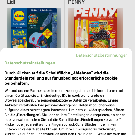
Lidl
PENNY
Datenschutzbestimmungen
Datenschutzeinstellungen
Durch Klicken auf die Schaltfläche „Ablehnen“ wird die
Standardeinstellung nur für unbedingt erforderliche cookie
beibehalten.
Wir und unsere Partner speichern und/oder greifen auf Informationen auf
6,6 km
6,7 km
einem Gerät zu, wie z. B. eindeutige IDs in cookie und anderen
Angebote ab 03.08.
Angebote ab 03.08.
Browserspeichern, um personenbezogene Daten zu verarbeiten. Einige
Noch morgen gültig
Noch morgen gültig
Anbieter verarbeiten Ihre personenbezogenen Daten möglicherweise
aufgrund eines berechtigten Interesses. Um dem zu widersprechen, öffnen
Sie die „Einstellungen“. Sie können Ihre Einstellungen akzeptieren, ablehnen
toom Baumarkt
XXXLutz
oder verwalten, indem Sie auf die Schaltfläche „Einstellungen verwalten“
klicken oder jederzeit auf die Fingerabdruck-Schaltfläche in der linken
unteren Ecke der Website klicken. Um Ihre Einwilligung zu widerrufen,
klicken Sie auf den Fingerabdruck oder den Link in der Fußzeile der Website