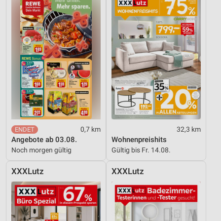
Messung der Performance von Inhalten
Analyse von Zielgruppen durch Statistiken oder
Kombinationen von Daten aus verschiedenen
Quellen
Entwicklung und Verbesserung der Angebote
Verwendung reduzierter Daten zur Auswahl von
Inhalten
IAB-Besonderheiten:
0,7 km
32,3 km
Verwendung genauer Standortdaten
Angebote ab 03.08.
Wohnenpreishits
Noch morgen gültig
Gültig bis Fr. 14.08.
Geräte anhand von aktiv angeforderten
Informationen identifizieren
XXXLutz
XXXLutz
Nicht-IAB-Verarbeitungszwecke:
Notwendig
Performance