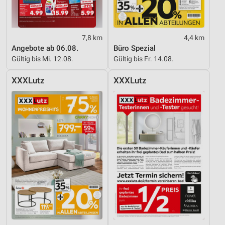
Entwicklung und Verbesserung der Angebote
Verwendung reduzierter Daten zur Auswahl von
7,8 km
4,4 km
Inhalten
Angebote ab 06.08.
Büro Spezial
Gültig bis Mi. 12.08.
Gültig bis Fr. 14.08.
IAB-Besonderheiten:
Verwendung genauer Standortdaten
XXXLutz
XXXLutz
Geräte anhand von aktiv angeforderten
Informationen identifizieren
Nicht-IAB-Verarbeitungszwecke:
Notwendig
Performance
Funktional
Werbung