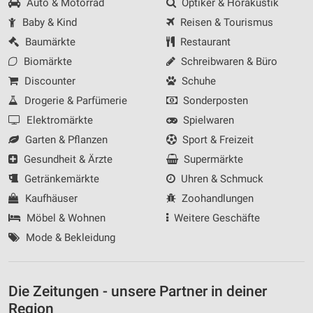
Auto & Motorrad
Optiker & Hörakustik
Baby & Kind
Reisen & Tourismus
Baumärkte
Restaurant
Biomärkte
Schreibwaren & Büro
Discounter
Schuhe
Drogerie & Parfümerie
Sonderposten
Elektromärkte
Spielwaren
Garten & Pflanzen
Sport & Freizeit
Gesundheit & Ärzte
Supermärkte
Getränkemärkte
Uhren & Schmuck
Kaufhäuser
Zoohandlungen
Möbel & Wohnen
Weitere Geschäfte
Mode & Bekleidung
Die Zeitungen - unsere Partner in deiner
Region