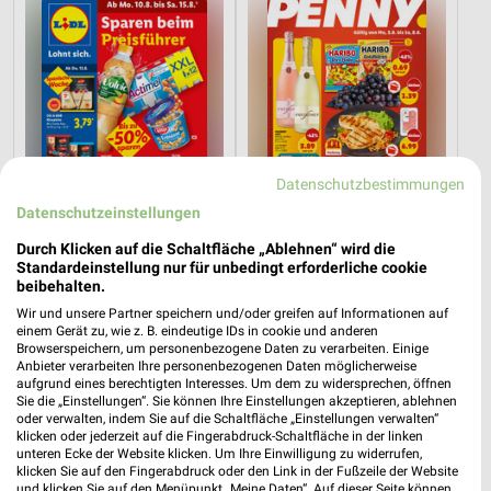
Datenschutzbestimmungen
Datenschutzeinstellungen
Durch Klicken auf die Schaltfläche „Ablehnen“ wird die
Standardeinstellung nur für unbedingt erforderliche cookie
beibehalten.
0,5 km
2,4 km
Wir und unsere Partner speichern und/oder greifen auf Informationen auf
Angebote ab 10.08.
Angebote ab 03.08.
einem Gerät zu, wie z. B. eindeutige IDs in cookie und anderen
Gültig ab Mo. 10.08.
Noch morgen gültig
Browserspeichern, um personenbezogene Daten zu verarbeiten. Einige
Anbieter verarbeiten Ihre personenbezogenen Daten möglicherweise
aufgrund eines berechtigten Interesses. Um dem zu widersprechen, öffnen
toom Baumarkt
XXXLutz
Sie die „Einstellungen“. Sie können Ihre Einstellungen akzeptieren, ablehnen
oder verwalten, indem Sie auf die Schaltfläche „Einstellungen verwalten“
klicken oder jederzeit auf die Fingerabdruck-Schaltfläche in der linken
unteren Ecke der Website klicken. Um Ihre Einwilligung zu widerrufen,
klicken Sie auf den Fingerabdruck oder den Link in der Fußzeile der Website
und klicken Sie auf den Menüpunkt „Meine Daten“. Auf dieser Seite können