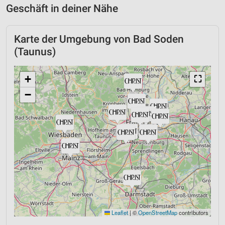
Geschäft in deiner Nähe
Karte der Umgebung von Bad Soden
(Taunus)
+
⛶
−
Leaflet
|
©
OpenStreetMap
contributors