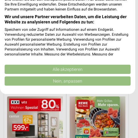
Sie Ihre Einwilligung widerrufen. Diese Entscheidungen werden unseren
Partnern mitgeteilt und haben keinen Einfluss auf die Browserdaten.
Wir und unsere Partner verarbeiten Daten, um die Leistung der
Website zu analysieren und Folgendes zu tun:
Speichern von oder Zugriff auf Informationen auf einem Endgerät.
Verwendung reduzierter Daten zur Auswahl von Werbeanzeigen. Erstellung
von Profilen für personalisierte Werbung. Verwendung von Profilen zur
Auswahl personalisierter Werbung. Erstellung von Profilen zur
Personalisierung von Inhalten. Verwendung von Profilen zur Auswahl
personalisierter Inhalte. Messung der Werbeleistung. Messung der
Performance von Inhalten. Analyse von Zielgruppen durch Statistiken oder
3,5 km
4,4 km
Kombinationen von Daten aus verschiedenen Quellen. Entwicklung und
Verbesserung der Angebote. Verwendung reduzierter Daten zur Auswahl
Alle akzeptieren
Angebote ab 01.08.
Dieter Knoll
von Inhalten.
Noch heute gültig
Gültig bis Fr. 14.08.
Daten können außerhalb der Europäischen Union weitergegeben und in die
Nein, anpassen
USA gesendet werden.
XXXLutz
REWE
Ihre Einwilligung und die cookie Richtlinie gelten ausschließlich für diese
Website/App.
Partnerliste anzeigen (1 IAB-Anbieter)
Wir nutzen Ihre Daten für folgende Zwecke:
IAB-Verarbeitungszwecke:
Speichern von oder Zugriff auf Informationen
auf einem Endgerät