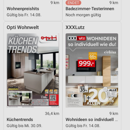
Verwendung von Profilen zur Auswahl
9 km
9 km
personalisierter Inhalte
Wohnenpreishits
Badezimmer-Testerinnen
Gültig bis Fr. 14.08.
Noch morgen gültig
Messung der Werbeleistung
Opti Wohnwelt
XXXLutz
Messung der Performance von Inhalten
Analyse von Zielgruppen durch Statistiken oder
Kombinationen von Daten aus verschiedenen
Quellen
Entwicklung und Verbesserung der Angebote
Verwendung reduzierter Daten zur Auswahl von
Inhalten
IAB-Besonderheiten:
Verwendung genauer Standortdaten
Geräte anhand von aktiv angeforderten
36,4 km
9 km
Informationen identifizieren
Küchentrends
Wohnideen so individuell wie du!
Gültig bis Mi. 30.09.
Gültig bis Fr. 14.08.
Nicht-IAB-Verarbeitungszwecke: