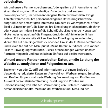
beibehalten.
Wir und unsere Partner speichern und/oder greifen auf Informationen auf
einem Gerät zu, wie z. B. eindeutige IDs in cookie und anderen
Browserspeichern, um personenbezogene Daten zu verarbeiten. Einige
Anbieter verarbeiten Ihre personenbezogenen Daten möglicherweise
aufgrund eines berechtigten Interesses. Um dem zu widersprechen, öffnen
Sie die „Einstellungen“. Sie können Ihre Einstellungen akzeptieren, ablehnen
oder verwalten, indem Sie auf die Schaltfläche „Einstellungen verwalten“
9 km
0,5 km
klicken oder jederzeit auf die Fingerabdruck-Schaltfläche in der linken
unteren Ecke der Website klicken. Um Ihre Einwilligung zu widerrufen,
Wohnen Spezial
Angebote ab 03.08.
klicken Sie auf den Fingerabdruck oder den Link in der Fußzeile der Website
Gültig bis Fr. 14.08.
Gültig bis Sa. 08.08.
und klicken Sie auf den Menüpunkt „Meine Daten“. Auf dieser Seite können
Sie Ihre Einwilligung widerrufen. Diese Entscheidungen werden unseren
Partnern mitgeteilt und haben keinen Einfluss auf die Browserdaten.
Kaufland
XXXLutz
Wir und unsere Partner verarbeiten Daten, um die Leistung der
Website zu analysieren und Folgendes zu tun:
Speichern von oder Zugriff auf Informationen auf einem Endgerät.
Verwendung reduzierter Daten zur Auswahl von Werbeanzeigen. Erstellung
von Profilen für personalisierte Werbung. Verwendung von Profilen zur
Auswahl personalisierter Werbung. Erstellung von Profilen zur
Personalisierung von Inhalten. Verwendung von Profilen zur Auswahl
personalisierter Inhalte. Messung der Werbeleistung. Messung der
Performance von Inhalten. Analyse von Zielgruppen durch Statistiken oder
Kombinationen von Daten aus verschiedenen Quellen. Entwicklung und
Verbesserung der Angebote. Verwendung reduzierter Daten zur Auswahl
Alle akzeptieren
von Inhalten.