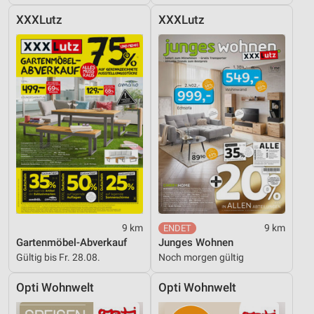
Notwendig
XXXLutz
XXXLutz
Performance
Funktional
Werbung
9 km
9 km
Gartenmöbel-Abverkauf
Junges Wohnen
Gültig bis Fr. 28.08.
Noch morgen gültig
Opti Wohnwelt
Opti Wohnwelt