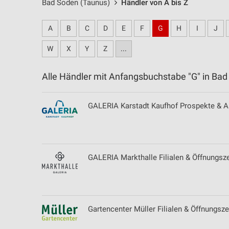
Bad Soden (Taunus)
Händler von A bis Z
A
B
C
D
E
F
G
H
I
J
W
X
Y
Z
...
Alle Händler mit Anfangsbuchstabe "G" in B
GALERIA Karstadt Kaufhof Prospekte & Ak
GALERIA Markthalle Filialen & Öffnungsz
Gartencenter Müller Filialen & Öffnungszei