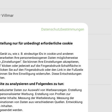
 Villmar
Datenschutzbestimmungen
tellung nur für unbedingt erforderliche cookie
erät zu, wie z. B. eindeutige IDs in cookie und anderen
verarbeiten Ihre personenbezogenen Daten möglicherweise
„Einstellungen“. Sie können Ihre Einstellungen akzeptieren,
 klicken oder jederzeit auf die Fingerabdruck-Schaltfläche in
für Hofheim am Taunus
klicken Sie auf den Fingerabdruck oder den Link in der Fußzeile
önnen Sie Ihre Einwilligung widerrufen. Diese Entscheidungen
ten.
ite zu analysieren und Folgendes zu tun:
reduzierter Daten zur Auswahl von Werbeanzeigen. Erstellung
lialen & Öffnungszeiten für Viernheim
ersonalisierter Werbung. Erstellung von Profilen zur
ierter Inhalte. Messung der Werbeleistung. Messung der
binationen von Daten aus verschiedenen Quellen. Entwicklung
 Inhalten.
gesendet werden.