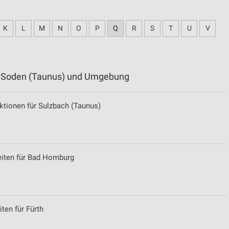
K
L
M
N
O
P
Q
R
S
T
U
V
ad Soden (Taunus) und Umgebung
tionen für Sulzbach (Taunus)
eiten für Bad Homburg
ten für Fürth