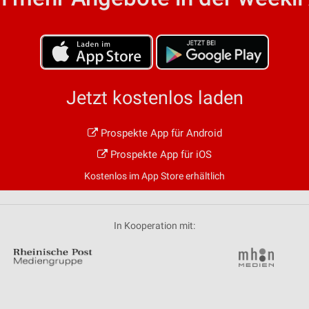
von Daten aus verschiedenen
Jetzt kostenlos laden
Prospekte App für Android
ren
Prospekte App für iOS
Kostenlos im App Store erhältlich
In Kooperation mit: