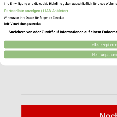
Ihre Einwilligung und die cookie Richtlinie gelten ausschließlich für diese Websit
Partnerliste anzeigen (1 IAB-Anbieter)
Wir nutzen Ihre Daten für folgende Zwecke:
IAB-Verarbeitungszwecke:
Speichern von oder Zugriff auf Informationen auf einem Endgerät
Verwendung reduzierter Daten zur Auswahl von Werbeanzeigen
Alle akzeptiere
Erstellung von Profilen für personalisierte Werbung
Nein, anpassen
Verwendung von Profilen zur Auswahl personalisierter Werbung
Erstellung von Profilen zur Personalisierung von Inhalten
Verwendung von Profilen zur Auswahl personalisierter Inhalte
Messung der Werbeleistung
Messung der Performance von Inhalten
Noch