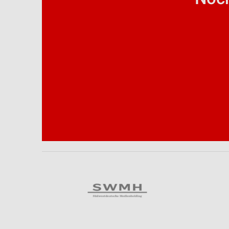
Analyse von Zielgruppen durch Statistiken oder Kombinationen 
Quellen
Entwicklung und Verbesserung der Angebote
Verwendung reduzierter Daten zur Auswahl von Inhalten
IAB-Besonderheiten:
Verwendung genauer Standortdaten
Geräte anhand von aktiv angeforderten Informationen identifizie
Nicht-IAB-Verarbeitungszwecke:
Notwendig
Performance
Funktional
Werbung