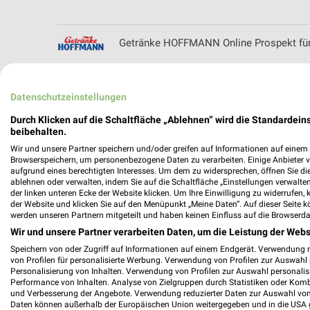
Getränke HOFFMANN Online Prospekt für
Datenschutzeinstellungen
Globus Prospekt der Woche für Eschborn
Durch Klicken auf die Schaltfläche „Ablehnen“ wird die Standardeins
beibehalten.
Wir und unsere Partner speichern und/oder greifen auf Informationen auf einem G
Browserspeichern, um personenbezogene Daten zu verarbeiten. Einige Anbieter 
aufgrund eines berechtigten Interesses. Um dem zu widersprechen, öffnen Sie die 
ablehnen oder verwalten, indem Sie auf die Schaltfläche „Einstellungen verwalten“
Globus Baumarkt Prospekte & Angebote 
der linken unteren Ecke der Website klicken. Um Ihre Einwilligung zu widerrufen, 
der Website und klicken Sie auf den Menüpunkt „Meine Daten“. Auf dieser Seite k
werden unseren Partnern mitgeteilt und haben keinen Einfluss auf die Browserda
Wir und unsere Partner verarbeiten Daten, um die Leistung der Webs
Speichern von oder Zugriff auf Informationen auf einem Endgerät. Verwendung 
Golfclub Mannheim-Viernheim 1930 e.V. Fi
von Profilen für personalisierte Werbung. Verwendung von Profilen zur Auswahl p
Personalisierung von Inhalten. Verwendung von Profilen zur Auswahl personalis
Performance von Inhalten. Analyse von Zielgruppen durch Statistiken oder Kom
und Verbesserung der Angebote. Verwendung reduzierter Daten zur Auswahl von
Daten können außerhalb der Europäischen Union weitergegeben und in die USA 