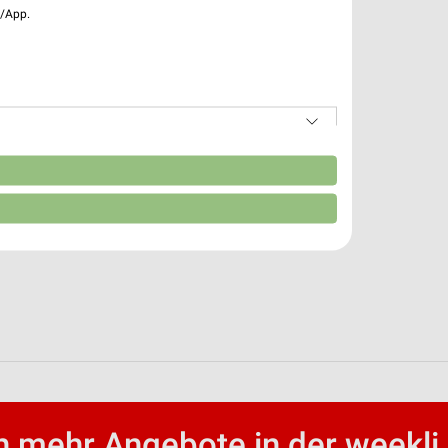
e/App.
n
 mehr Angebote in der weekli