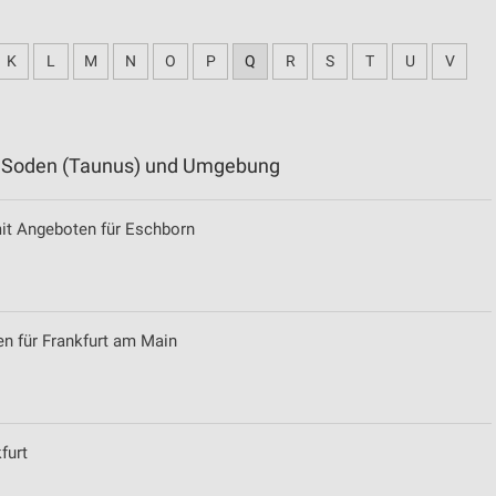
K
L
M
N
O
P
Q
R
S
T
U
V
ad Soden (Taunus) und Umgebung
it Angeboten für Eschborn
n für Frankfurt am Main
furt