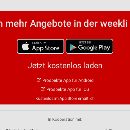
von Daten aus verschiedenen
 mehr Angebote in der weekli
Jetzt kostenlos laden
ren
Prospekte App für Android
Prospekte App für iOS
Kostenlos im App Store erhältlich
In Kooperation mit: