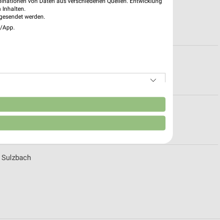
binationen von Daten aus verschiedenen Quellen. Entwicklung
iten für Bad Kreuznach
 Inhalten.
gesendet werden.
e/App.
 Soden am Taunus
n
 Sulzbach