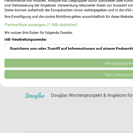
Performance von Inhalten. Analyse von Zielgruppen durch Statistiken oder Kom
Die Möbelfundgrube Filialen & Öffnungsze
und Verbesserung der Angebote. Verwendung reduzierter Daten zur Auswahl von
Daten können außerhalb der Europäischen Union weitergegeben und in die USA 
Ihre Einwilligung und die cookie Richtlinie gelten ausschließlich für diese Websit
Partnerliste anzeigen (1 IAB-Anbieter)
Wir nutzen Ihre Daten für folgende Zwecke:
dm Wochenprospekt & Angebote für Bad
IAB-Verarbeitungszwecke:
Speichern von oder Zugriff auf Informationen auf einem Endgerät
Verwendung reduzierter Daten zur Auswahl von Werbeanzeigen
Alle akzeptiere
DocMorris Prospekte und Angebote
Erstellung von Profilen für personalisierte Werbung
Nein, anpassen
Verwendung von Profilen zur Auswahl personalisierter Werbung
Douglas Wochenprospekt & Angebote für
Erstellung von Profilen zur Personalisierung von Inhalten
Verwendung von Profilen zur Auswahl personalisierter Inhalte
Messung der Werbeleistung