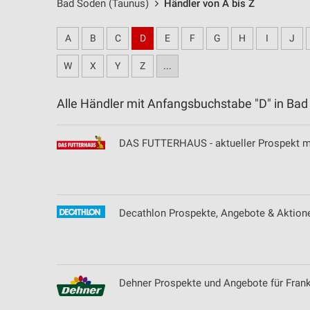
Bad Soden (Taunus)
Händler von A bis Z
A
B
C
D
E
F
G
H
I
J
W
X
Y
Z
...
Alle Händler mit Anfangsbuchstabe "D" in B
DAS FUTTERHAUS - aktueller Prospekt m
Decathlon Prospekte, Angebote & Aktione
Dehner Prospekte und Angebote für Frank