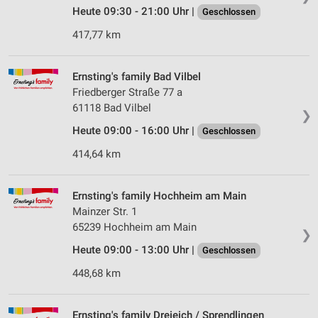
Website/App.
Heute 09:30 - 21:00 Uhr |
Geschlossen
Partnerliste anzeigen (1 IAB-Anbieter)
417,77 km
Wir nutzen Ihre Daten für folgende Zwecke:
IAB-Verarbeitungszwecke:
Ernsting's family Bad Vilbel
Speichern von oder Zugriff auf Informationen
auf einem Endgerät
Friedberger Straße 77 a
61118 Bad Vilbel
❯
Verwendung reduzierter Daten zur Auswahl von
Heute 09:00 - 16:00 Uhr |
Geschlossen
Werbeanzeigen
414,64 km
Erstellung von Profilen für personalisierte
Werbung
Ernsting's family Hochheim am Main
Verwendung von Profilen zur Auswahl
Mainzer Str. 1
personalisierter Werbung
65239 Hochheim am Main
❯
Erstellung von Profilen zur Personalisierung
Heute 09:00 - 13:00 Uhr |
Geschlossen
von Inhalten
448,68 km
Verwendung von Profilen zur Auswahl
personalisierter Inhalte
Ernsting's family Dreieich / Sprendlingen