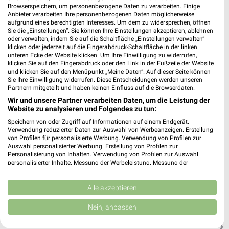
Browserspeichern, um personenbezogene Daten zu verarbeiten. Einige
Anbieter verarbeiten Ihre personenbezogenen Daten möglicherweise
aufgrund eines berechtigten Interesses. Um dem zu widersprechen, öffnen
Ernsting's family Neu-Isenburg
Sie die „Einstellungen“. Sie können Ihre Einstellungen akzeptieren, ablehnen
Hermesstraße 4
oder verwalten, indem Sie auf die Schaltfläche „Einstellungen verwalten“
klicken oder jederzeit auf die Fingerabdruck-Schaltfläche in der linken
63263 Neu-Isenburg
❯
unteren Ecke der Website klicken. Um Ihre Einwilligung zu widerrufen,
klicken Sie auf den Fingerabdruck oder den Link in der Fußzeile der Website
Heute 09:30 - 20:00 Uhr |
Geschlossen
und klicken Sie auf den Menüpunkt „Meine Daten“. Auf dieser Seite können
Sie Ihre Einwilligung widerrufen. Diese Entscheidungen werden unseren
427,16 km
Partnern mitgeteilt und haben keinen Einfluss auf die Browserdaten.
Wir und unsere Partner verarbeiten Daten, um die Leistung der
Website zu analysieren und Folgendes zu tun:
Ernsting's family Rüsselsheim
Speichern von oder Zugriff auf Informationen auf einem Endgerät.
Bahnhofstraße 22
Verwendung reduzierter Daten zur Auswahl von Werbeanzeigen. Erstellung
65428 Rüsselsheim
von Profilen für personalisierte Werbung. Verwendung von Profilen zur
❯
Auswahl personalisierter Werbung. Erstellung von Profilen zur
Heute 09:00 - 16:00 Uhr |
Geschlossen
Personalisierung von Inhalten. Verwendung von Profilen zur Auswahl
personalisierter Inhalte. Messung der Werbeleistung. Messung der
446,49 km
Performance von Inhalten. Analyse von Zielgruppen durch Statistiken oder
Kombinationen von Daten aus verschiedenen Quellen. Entwicklung und
Verbesserung der Angebote. Verwendung reduzierter Daten zur Auswahl
Alle akzeptieren
von Inhalten.
Ernsting's family Frankfurt
Daten können außerhalb der Europäischen Union weitergegeben und in die
Nein, anpassen
Borsigallee 26
USA gesendet werden.
60388 Frankfurt
Ihre Einwilligung und die cookie Richtlinie gelten ausschließlich für diese
❯