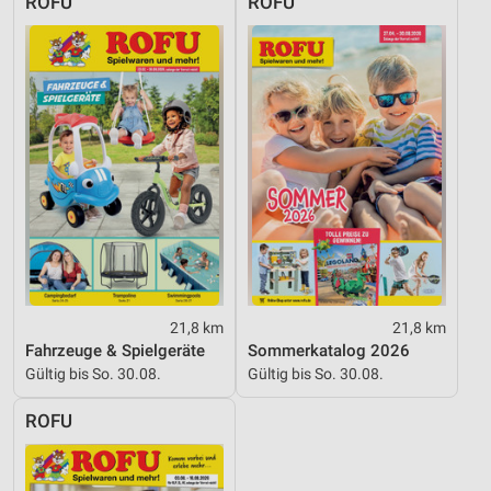
ROFU
ROFU
Performance
Funktional
Werbung
21,8 km
21,8 km
Fahrzeuge & Spielgeräte
Sommerkatalog 2026
Gültig bis So. 30.08.
Gültig bis So. 30.08.
ROFU