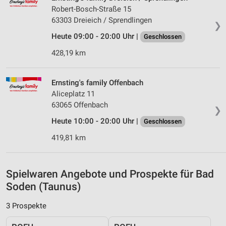
Messung der Werbeleistung
Robert-Bosch-Straße 15
63303 Dreieich / Sprendlingen
❯
Messung der Performance von Inhalten
Heute 09:00 - 20:00 Uhr |
Geschlossen
Analyse von Zielgruppen durch Statistiken oder
428,19 km
Kombinationen von Daten aus verschiedenen
Quellen
Ernsting's family Offenbach
Entwicklung und Verbesserung der Angebote
Aliceplatz 11
63065 Offenbach
Verwendung reduzierter Daten zur Auswahl von
❯
Inhalten
Heute 10:00 - 20:00 Uhr |
Geschlossen
IAB-Besonderheiten:
419,81 km
Verwendung genauer Standortdaten
Geräte anhand von aktiv angeforderten
Spielwaren Angebote und Prospekte für Bad
Informationen identifizieren
Soden (Taunus)
Nicht-IAB-Verarbeitungszwecke:
3 Prospekte
Notwendig