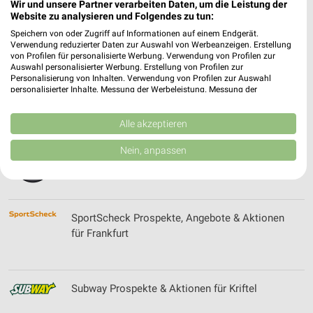
Wir und unsere Partner verarbeiten Daten, um die Leistung der
Skywalker Sports GmbH Filialen &
Website zu analysieren und Folgendes zu tun:
Öffnungszeiten
Speichern von oder Zugriff auf Informationen auf einem Endgerät.
Verwendung reduzierter Daten zur Auswahl von Werbeanzeigen. Erstellung
von Profilen für personalisierte Werbung. Verwendung von Profilen zur
Auswahl personalisierter Werbung. Erstellung von Profilen zur
Sonderpreis Baumarkt Prospekte & Angebote für
Personalisierung von Inhalten. Verwendung von Profilen zur Auswahl
personalisierter Inhalte. Messung der Werbeleistung. Messung der
Villmar
Performance von Inhalten. Analyse von Zielgruppen durch Statistiken oder
Kombinationen von Daten aus verschiedenen Quellen. Entwicklung und
Verbesserung der Angebote. Verwendung reduzierter Daten zur Auswahl
Alle akzeptieren
von Inhalten.
Daten können außerhalb der Europäischen Union weitergegeben und in die
Sport 2000 Prospekte, Angebote & Aktionen
Nein, anpassen
USA gesendet werden.
Ihre Einwilligung und die cookie Richtlinie gelten ausschließlich für diese
Website/App.
Partnerliste anzeigen (1 IAB-Anbieter)
SportScheck Prospekte, Angebote & Aktionen
Wir nutzen Ihre Daten für folgende Zwecke:
für Frankfurt
IAB-Verarbeitungszwecke:
Speichern von oder Zugriff auf Informationen
auf einem Endgerät
Subway Prospekte & Aktionen für Kriftel
Verwendung reduzierter Daten zur Auswahl von
Werbeanzeigen