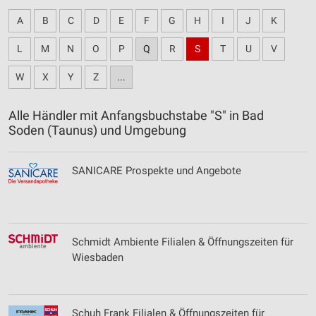
A
B
C
D
E
F
G
H
I
J
K
L
M
N
O
P
Q
R
S
T
U
V
W
X
Y
Z
...
Alle Händler mit Anfangsbuchstabe "S" in Bad
Soden (Taunus) und Umgebung
SANICARE Prospekte und Angebote
Schmidt Ambiente Filialen & Öffnungszeiten für
Wiesbaden
Schuh Frank Filialen & Öffnungszeiten für