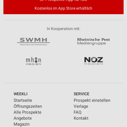
Verwendung reduzierter Daten zur Auswahl von
Kostenlos im App Store erhältlich
Inhalten
IAB-Besonderheiten:
Verwendung genauer Standortdaten
In Kooperation mit:
Geräte anhand von aktiv angeforderten
Informationen identifizieren
Nicht-IAB-Verarbeitungszwecke:
Notwendig
Performance
Funktional
WEEKLI
SERVICE
Werbung
Startseite
Prospekt einstellen
Öffnungszeiten
Verlage
Alle Prospekte
FAQ
Angebote
Kontakt
Magazin