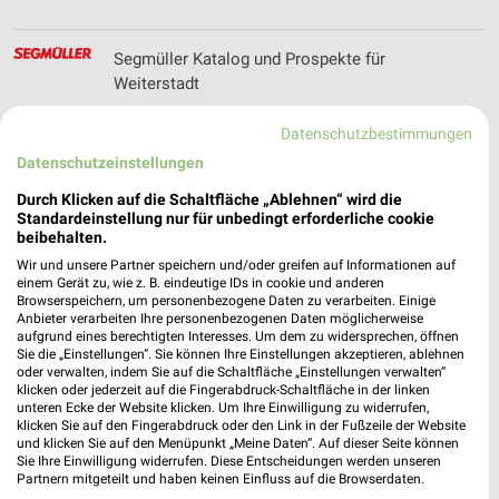
Segmüller Katalog und Prospekte für
Weiterstadt
Datenschutzbestimmungen
Datenschutzeinstellungen
SELGROS Filialen & Öffnungszeiten für Eschborn
Durch Klicken auf die Schaltfläche „Ablehnen“ wird die
Standardeinstellung nur für unbedingt erforderliche cookie
beibehalten.
Wir und unsere Partner speichern und/oder greifen auf Informationen auf
Shoe4You Filialen & Öffnungszeiten für Frankfurt
einem Gerät zu, wie z. B. eindeutige IDs in cookie und anderen
Browserspeichern, um personenbezogene Daten zu verarbeiten. Einige
am Main
Anbieter verarbeiten Ihre personenbezogenen Daten möglicherweise
aufgrund eines berechtigten Interesses. Um dem zu widersprechen, öffnen
Sie die „Einstellungen“. Sie können Ihre Einstellungen akzeptieren, ablehnen
oder verwalten, indem Sie auf die Schaltfläche „Einstellungen verwalten“
klicken oder jederzeit auf die Fingerabdruck-Schaltfläche in der linken
SIEMES Schuhcenter - aktueller Online Prospekt
unteren Ecke der Website klicken. Um Ihre Einwilligung zu widerrufen,
für Frankfurt
klicken Sie auf den Fingerabdruck oder den Link in der Fußzeile der Website
und klicken Sie auf den Menüpunkt „Meine Daten“. Auf dieser Seite können
Sie Ihre Einwilligung widerrufen. Diese Entscheidungen werden unseren
Partnern mitgeteilt und haben keinen Einfluss auf die Browserdaten.