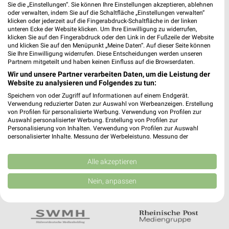
Noch mehr Angebote in
Sie die „Einstellungen“. Sie können Ihre Einstellungen akzeptieren, ablehnen
oder verwalten, indem Sie auf die Schaltfläche „Einstellungen verwalten“
der weekli App!
klicken oder jederzeit auf die Fingerabdruck-Schaltfläche in der linken
unteren Ecke der Website klicken. Um Ihre Einwilligung zu widerrufen,
klicken Sie auf den Fingerabdruck oder den Link in der Fußzeile der Website
und klicken Sie auf den Menüpunkt „Meine Daten“. Auf dieser Seite können
Sie Ihre Einwilligung widerrufen. Diese Entscheidungen werden unseren
Partnern mitgeteilt und haben keinen Einfluss auf die Browserdaten.
Wir und unsere Partner verarbeiten Daten, um die Leistung der
Website zu analysieren und Folgendes zu tun:
Jetzt kostenlos laden
Speichern von oder Zugriff auf Informationen auf einem Endgerät.
Verwendung reduzierter Daten zur Auswahl von Werbeanzeigen. Erstellung
von Profilen für personalisierte Werbung. Verwendung von Profilen zur
Auswahl personalisierter Werbung. Erstellung von Profilen zur
Prospekte App für Android
Personalisierung von Inhalten. Verwendung von Profilen zur Auswahl
personalisierter Inhalte. Messung der Werbeleistung. Messung der
Prospekte App für iOS
Performance von Inhalten. Analyse von Zielgruppen durch Statistiken oder
Kombinationen von Daten aus verschiedenen Quellen. Entwicklung und
Kostenlos im App Store erhältlich
Verbesserung der Angebote. Verwendung reduzierter Daten zur Auswahl
Alle akzeptieren
von Inhalten.
Daten können außerhalb der Europäischen Union weitergegeben und in die
Nein, anpassen
USA gesendet werden.
In Kooperation mit:
Ihre Einwilligung und die cookie Richtlinie gelten ausschließlich für diese
Website/App.
Partnerliste anzeigen (1 IAB-Anbieter)