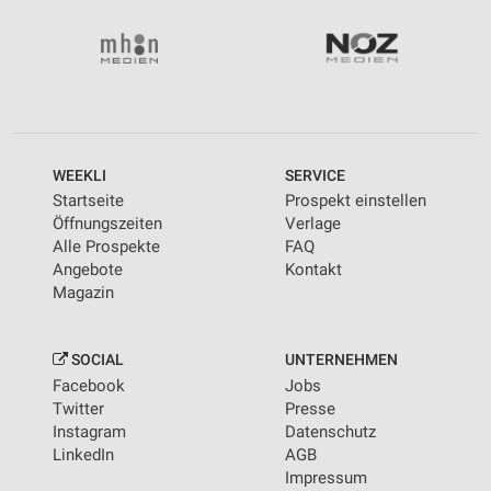
Wir nutzen Ihre Daten für folgende Zwecke:
IAB-Verarbeitungszwecke:
Speichern von oder Zugriff auf Informationen
auf einem Endgerät
Verwendung reduzierter Daten zur Auswahl von
Werbeanzeigen
WEEKLI
SERVICE
Erstellung von Profilen für personalisierte
Startseite
Prospekt einstellen
Werbung
Öffnungszeiten
Verlage
Alle Prospekte
FAQ
Verwendung von Profilen zur Auswahl
Angebote
Kontakt
personalisierter Werbung
Magazin
Erstellung von Profilen zur Personalisierung
von Inhalten
SOCIAL
UNTERNEHMEN
Verwendung von Profilen zur Auswahl
Facebook
Jobs
personalisierter Inhalte
Twitter
Presse
Instagram
Datenschutz
Messung der Werbeleistung
LinkedIn
AGB
Impressum