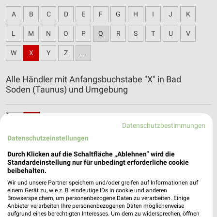
A
B
C
D
E
F
G
H
I
J
K
L
M
N
O
P
Q
R
S
T
U
V
W
X
Y
Z
...
Alle Händler mit Anfangsbuchstabe "X" in Bad
Soden (Taunus) und Umgebung
XXXLutz Katalog und Prospekte für Eschborn
Datenschutzbestimmungen
Datenschutzeinstellungen
Durch Klicken auf die Schaltfläche „Ablehnen“ wird die
Standardeinstellung nur für unbedingt erforderliche cookie
beibehalten.
Wir und unsere Partner speichern und/oder greifen auf Informationen auf
einem Gerät zu, wie z. B. eindeutige IDs in cookie und anderen
Browserspeichern, um personenbezogene Daten zu verarbeiten. Einige
Anbieter verarbeiten Ihre personenbezogenen Daten möglicherweise
aufgrund eines berechtigten Interesses. Um dem zu widersprechen, öffnen