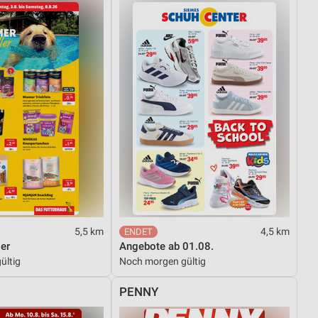
von Daten aus verschiedenen
ren
5,5 km
4,5 km
er
Angebote ab 01.08.
ültig
Noch morgen gültig
PENNY