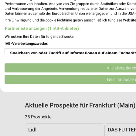
Performance von Inhalten. Analyse von Zielgruppen durch Statistiken oder Kom
und Verbesserung der Angebote. Verwendung reduzierter Daten zur Auswahl von
Daten können außerhalb der Europäischen Union weitergegeben und in die USA 
Ihre Einwilligung und die cookie Richtlinie gelten ausschließlich für diese Websit
Partnerliste anzeigen (1 IAB-Anbieter)
Wir nutzen Ihre Daten für folgende Zwecke:
IAB-Verarbeitungszwecke:
Speichern von oder Zugriff auf Informationen auf einem Endgerät
Verwendung reduzierter Daten zur Auswahl von Werbeanzeigen
Alle akzeptiere
Erstellung von Profilen für personalisierte Werbung
Nein, anpassen
Verwendung von Profilen zur Auswahl personalisierter Werbung
Erstellung von Profilen zur Personalisierung von Inhalten
Aktuelle Prospekte für Frankfurt (Mai
Verwendung von Profilen zur Auswahl personalisierter Inhalte
35 Prospekte
Messung der Werbeleistung
Lidl
DAS FUTTE