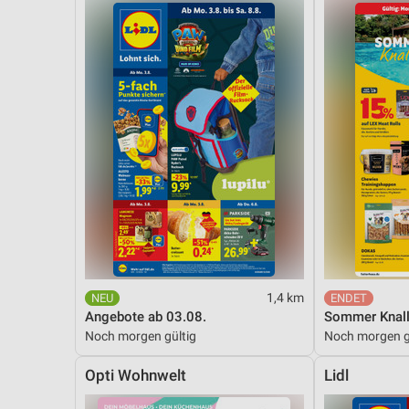
Messung der Performance von Inhalten
Analyse von Zielgruppen durch Statistiken oder Kombinationen 
Quellen
Entwicklung und Verbesserung der Angebote
Verwendung reduzierter Daten zur Auswahl von Inhalten
IAB-Besonderheiten:
Verwendung genauer Standortdaten
Geräte anhand von aktiv angeforderten Informationen identifizie
Nicht-IAB-Verarbeitungszwecke:
Notwendig
1,4 km
Angebote ab 03.08.
Sommer Knall
Performance
Noch morgen gültig
Noch morgen g
Funktional
Opti Wohnwelt
Lidl
Werbung