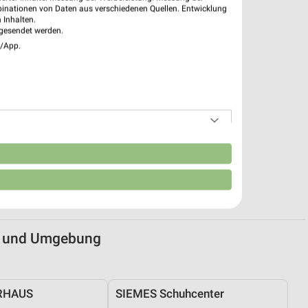
binationen von Daten aus verschiedenen Quellen. Entwicklung
 Inhalten.
gesendet werden.
e/App.
n
n) und Umgebung
RHAUS
SIEMES Schuhcenter