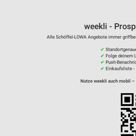
weekli - Pros
Alle Schöffel-LOWA Angebote immer griffber
✔
Standortgenau
✔
Folge deinem L
✔
Push-Benachric
✔
Einkaufsliste -
Nutze weekli auch mobil –