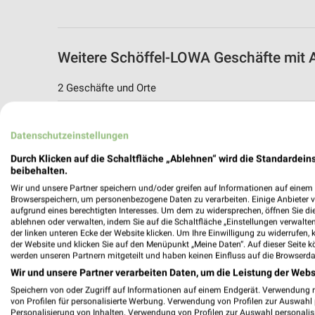
Weitere Schöffel-LOWA Geschäfte mit 
2 Geschäfte und Orte
Schöffel-LOWA Angebote in Wiesbaden
Datenschutzeinstellungen
Wiesbaden, Deutschland
Durch Klicken auf die Schaltfläche „Ablehnen“ wird die Standardeins
beibehalten.
449,80 km
Wir und unsere Partner speichern und/oder greifen auf Informationen auf einem G
Browserspeichern, um personenbezogene Daten zu verarbeiten. Einige Anbieter 
aufgrund eines berechtigten Interesses. Um dem zu widersprechen, öffnen Sie die 
Schöffel-LOWA Angebote in Mainz
ablehnen oder verwalten, indem Sie auf die Schaltfläche „Einstellungen verwalten“
Mainz, Deutschland
der linken unteren Ecke der Website klicken. Um Ihre Einwilligung zu widerrufen, 
der Website und klicken Sie auf den Menüpunkt „Meine Daten“. Auf dieser Seite k
werden unseren Partnern mitgeteilt und haben keinen Einfluss auf die Browserda
453,81 km
Wir und unsere Partner verarbeiten Daten, um die Leistung der Webs
Speichern von oder Zugriff auf Informationen auf einem Endgerät. Verwendung 
von Profilen für personalisierte Werbung. Verwendung von Profilen zur Auswahl p
Personalisierung von Inhalten. Verwendung von Profilen zur Auswahl personalis