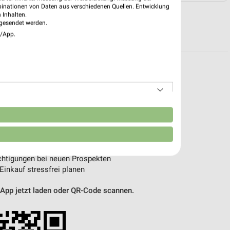
binationen von Daten aus verschiedenen Quellen. Entwicklung
 Inhalten.
gesendet werden.
R PROSPEKTE
e/App.
pekte & Angebote App
n
 – mit der kostenlosen weekli App für iOS & Android.
e Angebote
ieblingshändler
htigungen bei neuen Prospekten
 Einkauf stressfrei planen
 App jetzt laden oder QR-Code scannen.