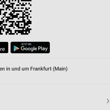
von Daten aus verschiedenen
ren
en in und um Frankfurt (Main)
❯