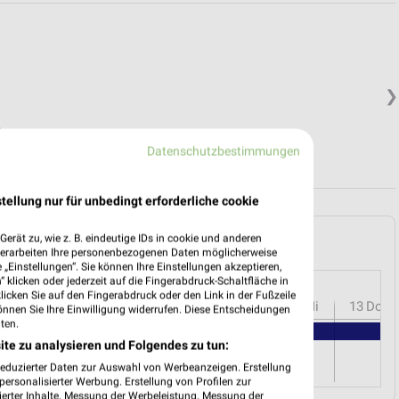
❯
Datenschutzbestimmungen
tellung nur für unbedingt erforderliche cookie
ankfurt (Main) und Umgebung
erät zu, wie z. B. eindeutige IDs in cookie und anderen
verarbeiten Ihre personenbezogenen Daten möglicherweise
„Einstellungen“. Sie können Ihre Einstellungen akzeptieren,
 klicken oder jederzeit auf die Fingerabdruck-Schaltfläche in
klicken Sie auf den Fingerabdruck oder den Link in der Fußzeile
r
08
Sa
09
So
10
Mo
11
Di
12
Mi
13
Do
önnen Sie Ihre Einwilligung widerrufen. Diese Entscheidungen
ten.
alldrink - Angebote ab 03.08.
ite zu analysieren und Folgendes zu tun:
reduzierter Daten zur Auswahl von Werbeanzeigen. Erstellung
ersonalisierter Werbung. Erstellung von Profilen zur
ierter Inhalte. Messung der Werbeleistung. Messung der