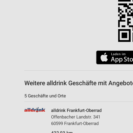
Messung der Performance von Inhalten
Analyse von Zielgruppen durch Statistiken oder Kombinationen 
Quellen
Entwicklung und Verbesserung der Angebote
Verwendung reduzierter Daten zur Auswahl von Inhalten
IAB-Besonderheiten:
Verwendung genauer Standortdaten
Geräte anhand von aktiv angeforderten Informationen identifizie
Weitere alldrink Geschäfte mit Angebot
Nicht-IAB-Verarbeitungszwecke:
5 Geschäfte und Orte
Notwendig
Performance
alldrink Frankfurt-Oberrad
Offenbacher Landstr. 341
Funktional
60599 Frankfurt-Oberrad
Werbung