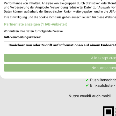
Performance von Inhalten. Analyse von Zielgruppen durch Statistiken oder Kom
und Verbesserung der Angebote. Verwendung reduzierter Daten zur Auswahl von
Daten können außerhalb der Europäischen Union weitergegeben und in die USA 
MEH
Ihre Einwilligung und die cookie Richtlinie gelten ausschließlich für diese Websit
Partnerliste anzeigen (1 IAB-Anbieter)
Wir nutzen Ihre Daten für folgende Zwecke:
IAB-Verarbeitungszwecke:
Speichern von oder Zugriff auf Informationen auf einem Endgerät
weekli - Pros
Verwendung reduzierter Daten zur Auswahl von Werbeanzeigen
Alle akzeptiere
Alle alldrink Angebote immer griffbereit
Erstellung von Profilen für personalisierte Werbung
Nein, anpassen
✔
Standortgenau
✔
Folge deinem L
Verwendung von Profilen zur Auswahl personalisierter Werbung
✔
Push-Benachric
✔
Einkaufsliste -
Erstellung von Profilen zur Personalisierung von Inhalten
Nutze weekli auch mobil –
Verwendung von Profilen zur Auswahl personalisierter Inhalte
Messung der Werbeleistung