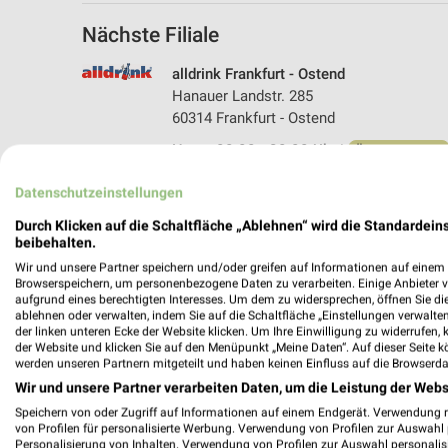
Nächste Filiale
alldrink Frankfurt - Ostend
Hanauer Landstr. 285
60314 Frankfurt - Ostend
Heute 08:00 - 20:00 Uhr |
Öffnet in 5 Min.
420,89 km • Angebote: 1 Prospekt
Datenschutzeinstellungen
Durch Klicken auf die Schaltfläche „Ablehnen“ wird die Standardeins
beibehalten.
Angebote-Kalender für alldrink in Fr
Wir und unsere Partner speichern und/oder greifen auf Informationen auf einem G
Browserspeichern, um personenbezogene Daten zu verarbeiten. Einige Anbieter 
aufgrund eines berechtigten Interesses. Um dem zu widersprechen, öffnen Sie die 
ablehnen oder verwalten, indem Sie auf die Schaltfläche „Einstellungen verwalten“
Aug.
der linken unteren Ecke der Website klicken. Um Ihre Einwilligung zu widerrufen, 
03
Mo
04
Di
05
Mi
06
Do
07
F
der Website und klicken Sie auf den Menüpunkt „Meine Daten“. Auf dieser Seite k
werden unseren Partnern mitgeteilt und haben keinen Einfluss auf die Browserda
Wir und unsere Partner verarbeiten Daten, um die Leistung der Webs
Speichern von oder Zugriff auf Informationen auf einem Endgerät. Verwendung 
von Profilen für personalisierte Werbung. Verwendung von Profilen zur Auswahl p
Personalisierung von Inhalten. Verwendung von Profilen zur Auswahl personalis