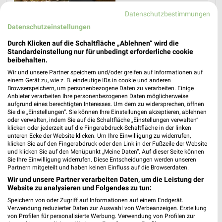
Datenschutzbestimmungen
Datenschutzeinstellungen
Durch Klicken auf die Schaltfläche „Ablehnen“ wird die
Standardeinstellung nur für unbedingt erforderliche cookie
beibehalten.
Wir und unsere Partner speichern und/oder greifen auf Informationen auf
einem Gerät zu, wie z. B. eindeutige IDs in cookie und anderen
Browserspeichern, um personenbezogene Daten zu verarbeiten. Einige
Anbieter verarbeiten Ihre personenbezogenen Daten möglicherweise
aufgrund eines berechtigten Interesses. Um dem zu widersprechen, öffnen
Sie die „Einstellungen“. Sie können Ihre Einstellungen akzeptieren, ablehnen
Jetzt alle "Grillen" Themen entdecken!
oder verwalten, indem Sie auf die Schaltfläche „Einstellungen verwalten“
klicken oder jederzeit auf die Fingerabdruck-Schaltfläche in der linken
unteren Ecke der Website klicken. Um Ihre Einwilligung zu widerrufen,
klicken Sie auf den Fingerabdruck oder den Link in der Fußzeile der Website
und klicken Sie auf den Menüpunkt „Meine Daten“. Auf dieser Seite können
Sie Ihre Einwilligung widerrufen. Diese Entscheidungen werden unseren
MEHR PROSPEKTE
Partnern mitgeteilt und haben keinen Einfluss auf die Browserdaten.
Wir und unsere Partner verarbeiten Daten, um die Leistung der
Website zu analysieren und Folgendes zu tun:
Speichern von oder Zugriff auf Informationen auf einem Endgerät.
Verwendung reduzierter Daten zur Auswahl von Werbeanzeigen. Erstellung
von Profilen für personalisierte Werbung. Verwendung von Profilen zur