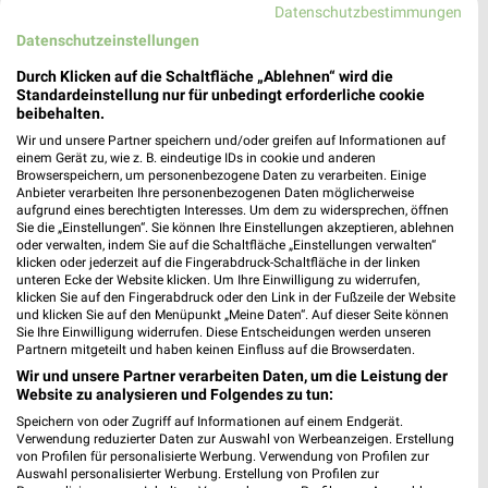
Datenschutzbestimmungen
Datenschutzeinstellungen
Durch Klicken auf die Schaltfläche „Ablehnen“ wird die
Standardeinstellung nur für unbedingt erforderliche cookie
beibehalten.
Wir und unsere Partner speichern und/oder greifen auf Informationen auf
einem Gerät zu, wie z. B. eindeutige IDs in cookie und anderen
Jetzt alle "Angebote für den Camping-Urlaub" Themen
Browserspeichern, um personenbezogene Daten zu verarbeiten. Einige
Anbieter verarbeiten Ihre personenbezogenen Daten möglicherweise
entdecken!
aufgrund eines berechtigten Interesses. Um dem zu widersprechen, öffnen
Sie die „Einstellungen“. Sie können Ihre Einstellungen akzeptieren, ablehnen
oder verwalten, indem Sie auf die Schaltfläche „Einstellungen verwalten“
klicken oder jederzeit auf die Fingerabdruck-Schaltfläche in der linken
unteren Ecke der Website klicken. Um Ihre Einwilligung zu widerrufen,
MEHR PROSPEKTE
klicken Sie auf den Fingerabdruck oder den Link in der Fußzeile der Website
und klicken Sie auf den Menüpunkt „Meine Daten“. Auf dieser Seite können
Sie Ihre Einwilligung widerrufen. Diese Entscheidungen werden unseren
Partnern mitgeteilt und haben keinen Einfluss auf die Browserdaten.
Wir und unsere Partner verarbeiten Daten, um die Leistung der
Website zu analysieren und Folgendes zu tun:
Speichern von oder Zugriff auf Informationen auf einem Endgerät.
weekli - Prospekte & Angebote App
Verwendung reduzierter Daten zur Auswahl von Werbeanzeigen. Erstellung
von Profilen für personalisierte Werbung. Verwendung von Profilen zur
Alle OBI Angebote immer griffbereit – mit der kostenlosen
Auswahl personalisierter Werbung. Erstellung von Profilen zur