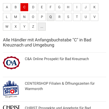
A
B
C
D
E
F
G
H
I
J
K
L
M
N
O
P
Q
R
S
T
U
V
W
X
Y
Z
...
Alle Händler mit Anfangsbuchstabe "C" in Bad
Kreuznach und Umgebung
C&A Online Prospekt für Bad Kreuznach
CENTERSHOP Filialen & Öffnungszeiten für
Warmsroth
CHRIST Prospekte und Angebote für Bad