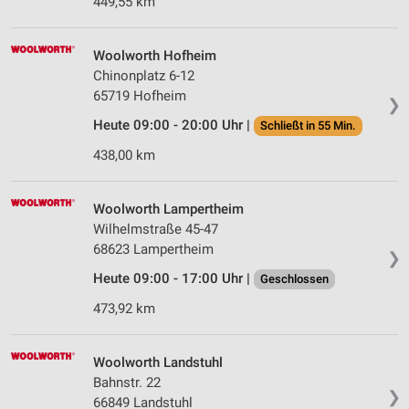
449,55 km
Quellen
Entwicklung und Verbesserung der Angebote
Woolworth Hofheim
Chinonplatz 6-12
Verwendung reduzierter Daten zur Auswahl von
65719 Hofheim
Inhalten
❯
Heute 09:00 - 20:00 Uhr |
Schließt in 55 Min.
IAB-Besonderheiten:
438,00 km
Verwendung genauer Standortdaten
Geräte anhand von aktiv angeforderten
Woolworth Lampertheim
Informationen identifizieren
Wilhelmstraße 45-47
Nicht-IAB-Verarbeitungszwecke:
68623 Lampertheim
❯
Notwendig
Heute 09:00 - 17:00 Uhr |
Geschlossen
473,92 km
Performance
Funktional
Woolworth Landstuhl
Bahnstr. 22
Werbung
❯
66849 Landstuhl