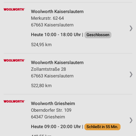
auf einem Endgerät
Woolworth Kaiserslautern
Verwendung reduzierter Daten zur Auswahl von
Merkurstr. 62-64
Werbeanzeigen
67663 Kaiserslautern
❯
Erstellung von Profilen für personalisierte
Heute 10:00 - 18:00 Uhr |
Geschlossen
Werbung
524,95 km
Verwendung von Profilen zur Auswahl
personalisierter Werbung
Woolworth Kaiserslautern
Zollamtstraße 28
Erstellung von Profilen zur Personalisierung
❯
von Inhalten
67663 Kaiserslautern
522,80 km
Verwendung von Profilen zur Auswahl
personalisierter Inhalte
Woolworth Griesheim
Messung der Werbeleistung
Oberndorfer Str. 109
64347 Griesheim
Messung der Performance von Inhalten
❯
Heute 09:00 - 20:00 Uhr |
Schließt in 55 Min.
Analyse von Zielgruppen durch Statistiken oder
Kombinationen von Daten aus verschiedenen