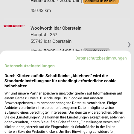
Heute 09:00 - 20:00 Uhr |
Schließt in 55 Min.
450,43 km
Woolworth Idar Oberstein
Hauptstr. 357
55743 Idar Oberstein
❯
Heute 09:00 - 16:00 Uhr |
Geschlossen
Datenschutzbestimmungen
527,39 km
Datenschutzeinstellungen
Durch Klicken auf die Schaltfläche „Ablehnen“ wird die
Woolworth Worms
Standardeinstellung nur für unbedingt erforderliche cookie
Hardtgasse 4
beibehalten.
67547 Worms
Wir und unsere Partner speichern und/oder greifen auf Informationen auf
❯
einem Gerät zu, wie z. B. eindeutige IDs in cookie und anderen
Heute 09:00 - 19:00 Uhr |
Geschlossen
Browserspeichern, um personenbezogene Daten zu verarbeiten. Einige
Anbieter verarbeiten Ihre personenbezogenen Daten möglicherweise
476,49 km
aufgrund eines berechtigten Interesses. Um dem zu widersprechen, öffnen
Sie die „Einstellungen“. Sie können Ihre Einstellungen akzeptieren, ablehnen
oder verwalten, indem Sie auf die Schaltfläche „Einstellungen verwalten“
klicken oder jederzeit auf die Fingerabdruck-Schaltfläche in der linken
Woolworth Rüsselsheim
unteren Ecke der Website klicken. Um Ihre Einwilligung zu widerrufen,