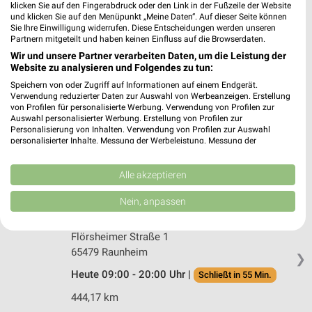
Löwenstr. 27
klicken Sie auf den Fingerabdruck oder den Link in der Fußzeile der Website
65428 Rüsselsheim
und klicken Sie auf den Menüpunkt „Meine Daten“. Auf dieser Seite können
❯
Sie Ihre Einwilligung widerrufen. Diese Entscheidungen werden unseren
Heute 09:00 - 16:00 Uhr |
Partnern mitgeteilt und haben keinen Einfluss auf die Browserdaten.
Geschlossen
Wir und unsere Partner verarbeiten Daten, um die Leistung der
446,60 km
Website zu analysieren und Folgendes zu tun:
Speichern von oder Zugriff auf Informationen auf einem Endgerät.
Verwendung reduzierter Daten zur Auswahl von Werbeanzeigen. Erstellung
Woolworth Kaiserslautern
von Profilen für personalisierte Werbung. Verwendung von Profilen zur
Mannheimer Str. 234
Auswahl personalisierter Werbung. Erstellung von Profilen zur
Personalisierung von Inhalten. Verwendung von Profilen zur Auswahl
67657 Kaiserslautern
❯
personalisierter Inhalte. Messung der Werbeleistung. Messung der
Performance von Inhalten. Analyse von Zielgruppen durch Statistiken oder
Heute 09:00 - 20:00 Uhr |
Schließt in 55 Min.
Kombinationen von Daten aus verschiedenen Quellen. Entwicklung und
Verbesserung der Angebote. Verwendung reduzierter Daten zur Auswahl
Alle akzeptieren
519,51 km
von Inhalten.
Daten können außerhalb der Europäischen Union weitergegeben und in die
Nein, anpassen
USA gesendet werden.
Woolworth Raunheim
Ihre Einwilligung und die cookie Richtlinie gelten ausschließlich für diese
Website/App.
Flörsheimer Straße 1
65479 Raunheim
Partnerliste anzeigen (1 IAB-Anbieter)
❯
Wir nutzen Ihre Daten für folgende Zwecke:
Heute 09:00 - 20:00 Uhr |
Schließt in 55 Min.
IAB-Verarbeitungszwecke:
444,17 km
Speichern von oder Zugriff auf Informationen