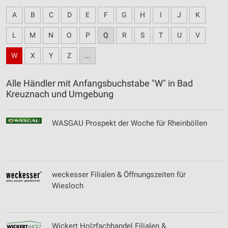
A
B
C
D
E
F
G
H
I
J
K
L
M
N
O
P
Q
R
S
T
U
V
W
X
Y
Z
...
Alle Händler mit Anfangsbuchstabe "W" in Bad
Kreuznach und Umgebung
WASGAU Prospekt der Woche für Rheinböllen
weckesser Filialen & Öffnungszeiten für
Wiesloch
Wickert Holzfachhandel Filialen &