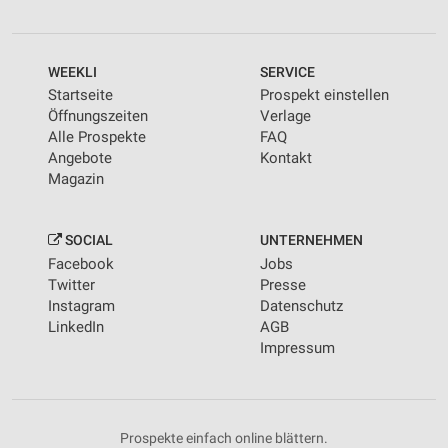
Kombinationen von Daten aus verschiedenen
Quellen
WEEKLI
SERVICE
Entwicklung und Verbesserung der Angebote
Startseite
Prospekt einstellen
Verwendung reduzierter Daten zur Auswahl von
Öffnungszeiten
Verlage
Inhalten
Alle Prospekte
FAQ
Angebote
Kontakt
IAB-Besonderheiten:
Magazin
Verwendung genauer Standortdaten
Geräte anhand von aktiv angeforderten
SOCIAL
UNTERNEHMEN
Informationen identifizieren
Facebook
Jobs
Twitter
Presse
Nicht-IAB-Verarbeitungszwecke:
Instagram
Datenschutz
Notwendig
LinkedIn
AGB
Impressum
Performance
Funktional
Prospekte einfach online blättern.
Werbung