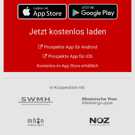
Speichern von oder Zugriff auf Informationen
auf einem Endgerät
Verwendung reduzierter Daten zur Auswahl von
Werbeanzeigen
Jetzt kostenlos laden
Erstellung von Profilen für personalisierte
Werbung
Prospekte App für Android
Prospekte App für iOS
Verwendung von Profilen zur Auswahl
personalisierter Werbung
Kostenlos im App Store erhältlich
Erstellung von Profilen zur Personalisierung
von Inhalten
In Kooperation mit:
Verwendung von Profilen zur Auswahl
personalisierter Inhalte
Messung der Werbeleistung
Messung der Performance von Inhalten
Analyse von Zielgruppen durch Statistiken oder