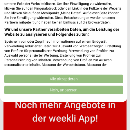
unteren Ecke der Website klicken. Um Ihre Einwilligung zu widerrufen,
klicken Sie auf den Fingerabdruck oder den Link in der Fußzeile der Website
und klicken Sie auf den Menüpunkt „Meine Daten“. Auf dieser Seite können
Woolworth Prospekte & Aktionen für Bad
Sie Ihre Einwilligung widerrufen. Diese Entscheidungen werden unseren
Kreuznach
Partnern mitgeteilt und haben keinen Einfluss auf die Browserdaten.
Wir und unsere Partner verarbeiten Daten, um die Leistung der
Website zu analysieren und Folgendes zu tun:
Speichern von oder Zugriff auf Informationen auf einem Endgerät.
WORMLAND Filialen & Öffnungszeiten für
Verwendung reduzierter Daten zur Auswahl von Werbeanzeigen. Erstellung
Frankfurt
von Profilen für personalisierte Werbung. Verwendung von Profilen zur
Auswahl personalisierter Werbung. Erstellung von Profilen zur
Personalisierung von Inhalten. Verwendung von Profilen zur Auswahl
personalisierter Inhalte. Messung der Werbeleistung. Messung der
Performance von Inhalten. Analyse von Zielgruppen durch Statistiken oder
Kombinationen von Daten aus verschiedenen Quellen. Entwicklung und
Verbesserung der Angebote. Verwendung reduzierter Daten zur Auswahl
Alle akzeptieren
von Inhalten.
Daten können außerhalb der Europäischen Union weitergegeben und in die
Nein, anpassen
USA gesendet werden.
Ihre Einwilligung und die cookie Richtlinie gelten ausschließlich für diese
Noch mehr Angebote in
Website/App.
Partnerliste anzeigen (1 IAB-Anbieter)
der weekli App!
Wir nutzen Ihre Daten für folgende Zwecke:
IAB-Verarbeitungszwecke: