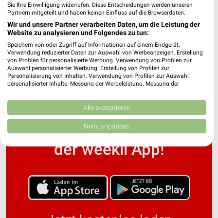
Sie Ihre Einwilligung widerrufen. Diese Entscheidungen werden unseren
Partnern mitgeteilt und haben keinen Einfluss auf die Browserdaten.
Wir und unsere Partner verarbeiten Daten, um die Leistung der
Greiner Fliesen Filialen & Öffnungszeiten für
Website zu analysieren und Folgendes zu tun:
Lindenberg
Speichern von oder Zugriff auf Informationen auf einem Endgerät.
Verwendung reduzierter Daten zur Auswahl von Werbeanzeigen. Erstellung
von Profilen für personalisierte Werbung. Verwendung von Profilen zur
Auswahl personalisierter Werbung. Erstellung von Profilen zur
Personalisierung von Inhalten. Verwendung von Profilen zur Auswahl
personalisierter Inhalte. Messung der Werbeleistung. Messung der
Performance von Inhalten. Analyse von Zielgruppen durch Statistiken oder
Kombinationen von Daten aus verschiedenen Quellen. Entwicklung und
Verbesserung der Angebote. Verwendung reduzierter Daten zur Auswahl
Alle akzeptieren
von Inhalten.
Noch mehr Angebote in
Daten können außerhalb der Europäischen Union weitergegeben und in die
Nein, anpassen
USA gesendet werden.
Ihre Einwilligung und die cookie Richtlinie gelten ausschließlich für diese
der weekli App!
Website/App.
Partnerliste anzeigen (1 IAB-Anbieter)
Wir nutzen Ihre Daten für folgende Zwecke:
IAB-Verarbeitungszwecke:
Speichern von oder Zugriff auf Informationen
auf einem Endgerät