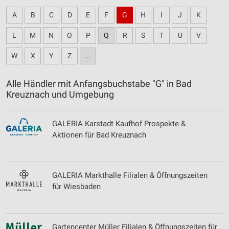
A
B
C
D
E
F
G
H
I
J
K
L
M
N
O
P
Q
R
S
T
U
V
W
X
Y
Z
...
Alle Händler mit Anfangsbuchstabe "G" in Bad
Kreuznach und Umgebung
GALERIA Karstadt Kaufhof Prospekte &
Aktionen für Bad Kreuznach
GALERIA Markthalle Filialen & Öffnungszeiten
für Wiesbaden
Gartencenter Müller Filialen & Öffnungszeiten für