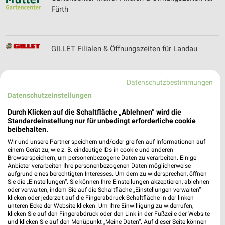
Fürth
GILLET Filialen & Öffnungszeiten für Landau
Datenschutzbestimmungen
Datenschutzeinstellungen
Globus Prospekt der Woche für Bad Kreuznach
Durch Klicken auf die Schaltfläche „Ablehnen“ wird die
Standardeinstellung nur für unbedingt erforderliche cookie
beibehalten.
Wir und unsere Partner speichern und/oder greifen auf Informationen auf
Globus Baumarkt Prospekte & Angebote für Bad
einem Gerät zu, wie z. B. eindeutige IDs in cookie und anderen
Browserspeichern, um personenbezogene Daten zu verarbeiten. Einige
Kreuznach
Anbieter verarbeiten Ihre personenbezogenen Daten möglicherweise
aufgrund eines berechtigten Interesses. Um dem zu widersprechen, öffnen
Sie die „Einstellungen“. Sie können Ihre Einstellungen akzeptieren, ablehnen
oder verwalten, indem Sie auf die Schaltfläche „Einstellungen verwalten“
klicken oder jederzeit auf die Fingerabdruck-Schaltfläche in der linken
Golfclub Mannheim-Viernheim 1930 e.V. Filialen
unteren Ecke der Website klicken. Um Ihre Einwilligung zu widerrufen,
& Öffnungszeiten für Viernheim
klicken Sie auf den Fingerabdruck oder den Link in der Fußzeile der Website
und klicken Sie auf den Menüpunkt „Meine Daten“. Auf dieser Seite können