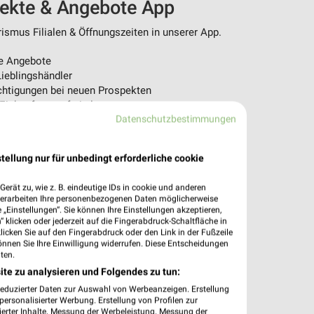
pekte & Angebote App
ismus Filialen & Öffnungszeiten in unserer App.
e Angebote
ieblingshändler
htigungen bei neuen Prospekten
 Einkauf stressfrei planen
Datenschutzbestimmungen
 App jetzt laden oder QR-Code scannen.
tellung nur für unbedingt erforderliche cookie
erät zu, wie z. B. eindeutige IDs in cookie und anderen
verarbeiten Ihre personenbezogenen Daten möglicherweise
„Einstellungen“. Sie können Ihre Einstellungen akzeptieren,
 klicken oder jederzeit auf die Fingerabdruck-Schaltfläche in
klicken Sie auf den Fingerabdruck oder den Link in der Fußzeile
önnen Sie Ihre Einwilligung widerrufen. Diese Entscheidungen
ten.
ite zu analysieren und Folgendes zu tun:
reduzierter Daten zur Auswahl von Werbeanzeigen. Erstellung
ersonalisierter Werbung. Erstellung von Profilen zur
ierter Inhalte. Messung der Werbeleistung. Messung der