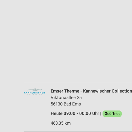
Messung der Performance von Inhalten
Analyse von Zielgruppen durch Statistiken oder Kombinationen 
Quellen
Entwicklung und Verbesserung der Angebote
Verwendung reduzierter Daten zur Auswahl von Inhalten
IAB-Besonderheiten:
Verwendung genauer Standortdaten
Geräte anhand von aktiv angeforderten Informationen identifizie
Nicht-IAB-Verarbeitungszwecke:
Emser Therme - Kannewischer Collectio
Notwendig
Viktoriaallee 25
56130 Bad Ems
Performance
Heute 09:00 - 00:00 Uhr |
Geöffnet
Funktional
463,35 km
Werbung