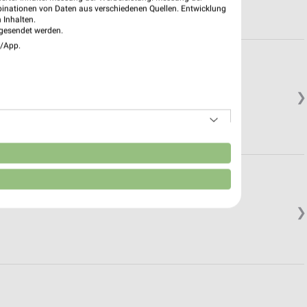
binationen von Daten aus verschiedenen Quellen. Entwicklung
 Inhalten.
gesendet werden.
e/App.
❯
n
❯