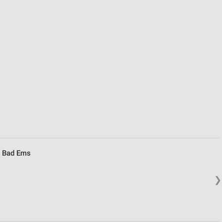
von Daten aus verschiedenen
ren
n Bad Ems
❯