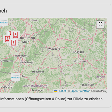
ach
⛶
Leaflet
|
©
OpenStreetMap
contributors
 Informationen (Öffnungszeiten & Route) zur Filiale zu erhalten.