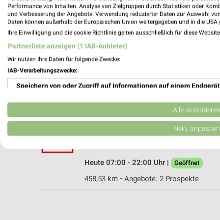
Performance von Inhalten. Analyse von Zielgruppen durch Statistiken oder Kom
und Verbesserung der Angebote. Verwendung reduzierter Daten zur Auswahl von
Daten können außerhalb der Europäischen Union weitergegeben und in die USA 
Ihre Einwilligung und die cookie Richtlinie gelten ausschließlich für diese Websit
Kaufland Alzey
Partnerliste anzeigen (1 IAB-Anbieter)
Karl-Heinz-Kipp-Straße 23
Wir nutzen Ihre Daten für folgende Zwecke:
55232 Alzey
IAB-Verarbeitungszwecke:
Heute 07:00 - 22:00 Uhr |
Geöffnet
Speichern von oder Zugriff auf Informationen auf einem Endgerät
479,51 km • Angebote: 2 Prospekte
Verwendung reduzierter Daten zur Auswahl von Werbeanzeigen
Alle akzeptiere
Kaufland Mainz
Erstellung von Profilen für personalisierte Werbung
Nein, anpassen
Haifa-Allee 1
Verwendung von Profilen zur Auswahl personalisierter Werbung
55128 Mainz
Heute 07:00 - 22:00 Uhr |
Geöffnet
Erstellung von Profilen zur Personalisierung von Inhalten
458,53 km • Angebote: 2 Prospekte
Verwendung von Profilen zur Auswahl personalisierter Inhalte
Messung der Werbeleistung