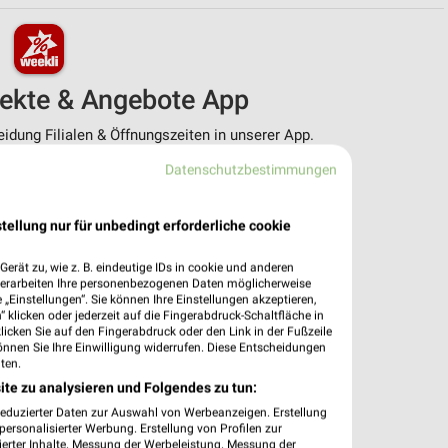
pekte & Angebote App
dung Filialen & Öffnungszeiten in unserer App.
Datenschutzbestimmungen
e Angebote
ieblingshändler
htigungen bei neuen Prospekten
tellung nur für unbedingt erforderliche cookie
 Einkauf stressfrei planen
erät zu, wie z. B. eindeutige IDs in cookie und anderen
 App jetzt laden oder QR-Code scannen.
verarbeiten Ihre personenbezogenen Daten möglicherweise
„Einstellungen“. Sie können Ihre Einstellungen akzeptieren,
 klicken oder jederzeit auf die Fingerabdruck-Schaltfläche in
klicken Sie auf den Fingerabdruck oder den Link in der Fußzeile
önnen Sie Ihre Einwilligung widerrufen. Diese Entscheidungen
ten.
ite zu analysieren und Folgendes zu tun:
reduzierter Daten zur Auswahl von Werbeanzeigen. Erstellung
ersonalisierter Werbung. Erstellung von Profilen zur
ierter Inhalte. Messung der Werbeleistung. Messung der