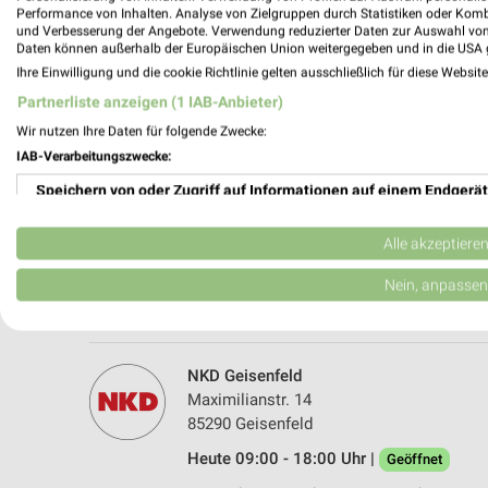
Performance von Inhalten. Analyse von Zielgruppen durch Statistiken oder Kom
und Verbesserung der Angebote. Verwendung reduzierter Daten zur Auswahl von
Daten können außerhalb der Europäischen Union weitergegeben und in die USA 
Ihre Einwilligung und die cookie Richtlinie gelten ausschließlich für diese Websit
Partnerliste anzeigen (1 IAB-Anbieter)
Wir nutzen Ihre Daten für folgende Zwecke:
IAB-Verarbeitungszwecke:
Speichern von oder Zugriff auf Informationen auf einem Endgerät
Woolworth Mainburg
Regensburgerstr. 24
Verwendung reduzierter Daten zur Auswahl von Werbeanzeigen
84048 Mainburg
Alle akzeptiere
Heute 09:00 - 19:00 Uhr |
Geöffnet
Erstellung von Profilen für personalisierte Werbung
Nein, anpassen
445,80 km
Verwendung von Profilen zur Auswahl personalisierter Werbung
Erstellung von Profilen zur Personalisierung von Inhalten
NKD Geisenfeld
Maximilianstr. 14
Verwendung von Profilen zur Auswahl personalisierter Inhalte
85290 Geisenfeld
Heute 09:00 - 18:00 Uhr |
Messung der Werbeleistung
Geöffnet