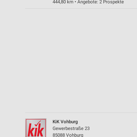
444,80 km • Angebote: 2 Prospekte
Messung der Performance von Inhalten
Analyse von Zielgruppen durch Statistiken oder Kombinationen 
Quellen
Entwicklung und Verbesserung der Angebote
Verwendung reduzierter Daten zur Auswahl von Inhalten
IAB-Besonderheiten:
Verwendung genauer Standortdaten
Geräte anhand von aktiv angeforderten Informationen identifizie
Nicht-IAB-Verarbeitungszwecke:
Notwendig
Performance
KiK Vohburg
Funktional
Gewerbestraße 23
85088 Vohburg
Werbung