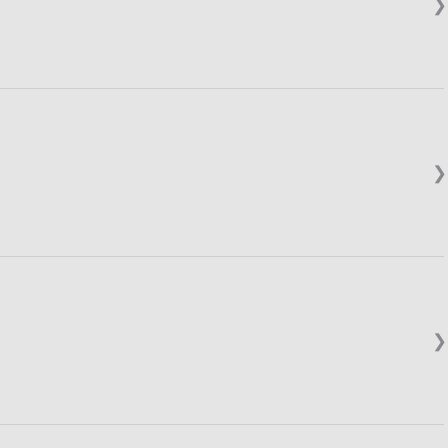
❯
❯
❯