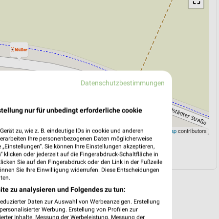
⛶
Datenschutzbestimmungen
tellung nur für unbedingt erforderliche cookie
Leaflet
|
©
OpenStreetMap
contributors
erät zu, wie z. B. eindeutige IDs in cookie und anderen
verarbeiten Ihre personenbezogenen Daten möglicherweise
„Einstellungen“. Sie können Ihre Einstellungen akzeptieren,
N
NAVIGATION MIT GOOGLE/IOS MAPS
 klicken oder jederzeit auf die Fingerabdruck-Schaltfläche in
klicken Sie auf den Fingerabdruck oder den Link in der Fußzeile
önnen Sie Ihre Einwilligung widerrufen. Diese Entscheidungen
ten.
ite zu analysieren und Folgendes zu tun:
reduzierter Daten zur Auswahl von Werbeanzeigen. Erstellung
ersonalisierter Werbung. Erstellung von Profilen zur
ierter Inhalte. Messung der Werbeleistung. Messung der