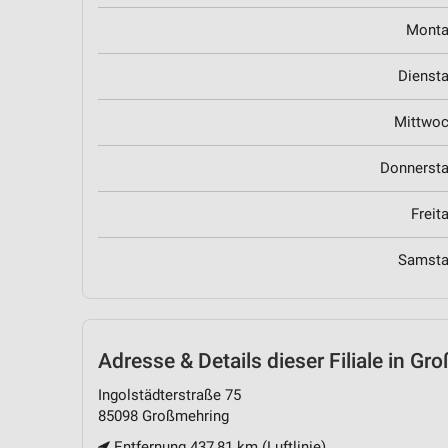
Mont
Dienst
Mittwo
Donnerst
Freit
Samst
Adresse & Details
dieser Filiale in G
Ingolstädterstraße 75
85098 Großmehring
Entfernung 437,81 km (Luftlinie)