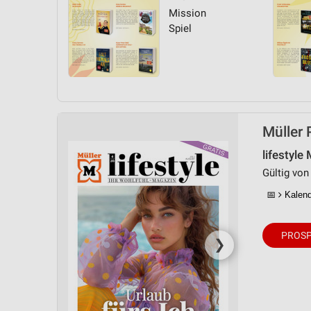
Messung der Performance von Inhalten
Mission
Spiel
Analyse von Zielgruppen durch Statistiken oder Kombinationen 
Quellen
Entwicklung und Verbesserung der Angebote
Verwendung reduzierter Daten zur Auswahl von Inhalten
Müller 
IAB-Besonderheiten:
Verwendung genauer Standortdaten
lifestyle
Gültig von 
Geräte anhand von aktiv angeforderten Informationen identifizie
📅
Kalende
Nicht-IAB-Verarbeitungszwecke:
Notwendig
PROSP
❯
Performance
Funktional
Werbung