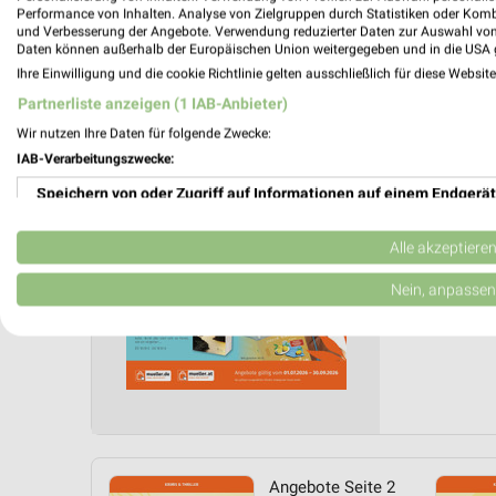
Performance von Inhalten. Analyse von Zielgruppen durch Statistiken oder Kom
und Verbesserung der Angebote. Verwendung reduzierter Daten zur Auswahl von
Müller 
Daten können außerhalb der Europäischen Union weitergegeben und in die USA 
Ihre Einwilligung und die cookie Richtlinie gelten ausschließlich für diese Websit
Taschen
Partnerliste anzeigen (1 IAB-Anbieter)
Gültig von 
Wir nutzen Ihre Daten für folgende Zwecke:
📅
Kalende
IAB-Verarbeitungszwecke:
Speichern von oder Zugriff auf Informationen auf einem Endgerät
PROSP
❯
Verwendung reduzierter Daten zur Auswahl von Werbeanzeigen
Alle akzeptiere
Erstellung von Profilen für personalisierte Werbung
Nein, anpassen
Verwendung von Profilen zur Auswahl personalisierter Werbung
Erstellung von Profilen zur Personalisierung von Inhalten
Verwendung von Profilen zur Auswahl personalisierter Inhalte
Messung der Werbeleistung
Angebote Seite 2