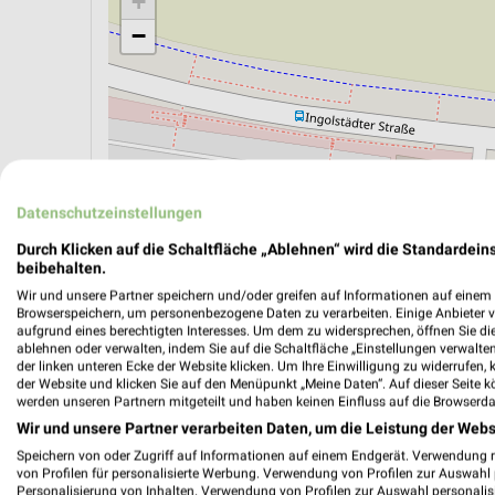
+
−
Datenschutzeinstellungen
Durch Klicken auf die Schaltfläche „Ablehnen“ wird die Standardeins
beibehalten.
Wir und unsere Partner speichern und/oder greifen auf Informationen auf einem G
Browserspeichern, um personenbezogene Daten zu verarbeiten. Einige Anbieter 
aufgrund eines berechtigten Interesses. Um dem zu widersprechen, öffnen Sie die 
ÖPNV ANZEIGEN
LADESÄULEN ANZEIGE
ablehnen oder verwalten, indem Sie auf die Schaltfläche „Einstellungen verwalten“
der linken unteren Ecke der Website klicken. Um Ihre Einwilligung zu widerrufen, 
der Website und klicken Sie auf den Menüpunkt „Meine Daten“. Auf dieser Seite k
werden unseren Partnern mitgeteilt und haben keinen Einfluss auf die Browserda
Aktuelle Angebote in dieser Filiale
Wir und unsere Partner verarbeiten Daten, um die Leistung der Webs
Anzahl Prospekte: 3
Speichern von oder Zugriff auf Informationen auf einem Endgerät. Verwendung 
von Profilen für personalisierte Werbung. Verwendung von Profilen zur Auswahl p
Letztes Prospektupdate: vor 7 Tagen
Personalisierung von Inhalten. Verwendung von Profilen zur Auswahl personalis