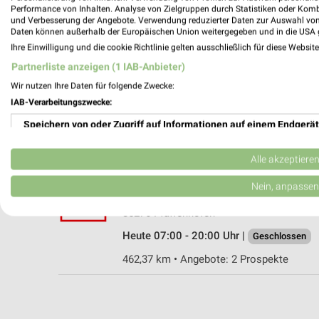
Performance von Inhalten. Analyse von Zielgruppen durch Statistiken oder Kom
und Verbesserung der Angebote. Verwendung reduzierter Daten zur Auswahl von
Daten können außerhalb der Europäischen Union weitergegeben und in die USA 
Ihre Einwilligung und die cookie Richtlinie gelten ausschließlich für diese Websit
Kaufland Pfaffenhofen
Partnerliste anzeigen (1 IAB-Anbieter)
Max-Weinberger-Straße 9
Wir nutzen Ihre Daten für folgende Zwecke:
85276 Pfaffenhofen
IAB-Verarbeitungszwecke:
Heute 07:00 - 20:00 Uhr |
Geschlossen
Speichern von oder Zugriff auf Informationen auf einem Endgerät
463,00 km • Angebote: 2 Prospekte
Verwendung reduzierter Daten zur Auswahl von Werbeanzeigen
Alle akzeptiere
Kaufland Pfaffenhofen
Erstellung von Profilen für personalisierte Werbung
Nein, anpassen
Joseph-Fraunhofer-Straße 31
Verwendung von Profilen zur Auswahl personalisierter Werbung
85276 Pfaffenhofen
Heute 07:00 - 20:00 Uhr |
Geschlossen
Erstellung von Profilen zur Personalisierung von Inhalten
462,37 km • Angebote: 2 Prospekte
Verwendung von Profilen zur Auswahl personalisierter Inhalte
Messung der Werbeleistung