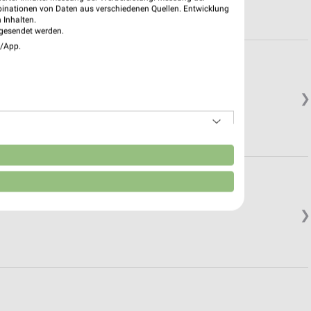
binationen von Daten aus verschiedenen Quellen. Entwicklung
 Inhalten.
gesendet werden.
e/App.
❯
n
❯