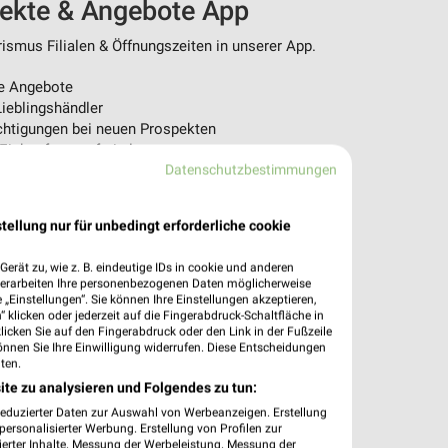
pekte & Angebote App
ismus Filialen & Öffnungszeiten in unserer App.
e Angebote
ieblingshändler
htigungen bei neuen Prospekten
 Einkauf stressfrei planen
Datenschutzbestimmungen
 App jetzt laden oder QR-Code scannen.
tellung nur für unbedingt erforderliche cookie
erät zu, wie z. B. eindeutige IDs in cookie und anderen
verarbeiten Ihre personenbezogenen Daten möglicherweise
„Einstellungen“. Sie können Ihre Einstellungen akzeptieren,
 klicken oder jederzeit auf die Fingerabdruck-Schaltfläche in
klicken Sie auf den Fingerabdruck oder den Link in der Fußzeile
önnen Sie Ihre Einwilligung widerrufen. Diese Entscheidungen
ten.
ite zu analysieren und Folgendes zu tun:
reduzierter Daten zur Auswahl von Werbeanzeigen. Erstellung
ersonalisierter Werbung. Erstellung von Profilen zur
ierter Inhalte. Messung der Werbeleistung. Messung der