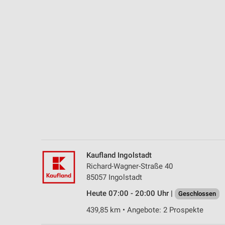
Messung der Performance von Inhalten
Analyse von Zielgruppen durch Statistiken oder Kombinationen 
Quellen
Entwicklung und Verbesserung der Angebote
Verwendung reduzierter Daten zur Auswahl von Inhalten
IAB-Besonderheiten:
Verwendung genauer Standortdaten
Geräte anhand von aktiv angeforderten Informationen identifizie
Nicht-IAB-Verarbeitungszwecke:
Kaufland Ingolstadt
Notwendig
Richard-Wagner-Straße 40
85057 Ingolstadt
Performance
Heute 07:00 - 20:00 Uhr |
Geschlossen
Funktional
439,85 km • Angebote: 2 Prospekte
Werbung