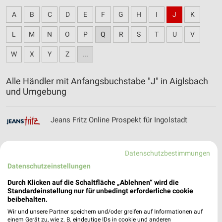
A
B
C
D
E
F
G
H
I
J
K
L
M
N
O
P
Q
R
S
T
U
V
W
X
Y
Z
...
Alle Händler mit Anfangsbuchstabe "J" in Aiglsbach
und Umgebung
Jeans Fritz Online Prospekt für Ingolstadt
Datenschutzbestimmungen
Datenschutzeinstellungen
JYSK Katalog und Prospekte für Mainburg
Durch Klicken auf die Schaltfläche „Ablehnen“ wird die
Standardeinstellung nur für unbedingt erforderliche cookie
beibehalten.
Wir und unsere Partner speichern und/oder greifen auf Informationen auf
einem Gerät zu, wie z. B. eindeutige IDs in cookie und anderen