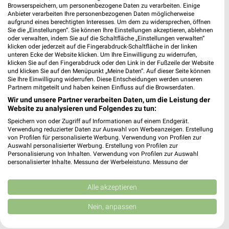
Browserspeichern, um personenbezogene Daten zu verarbeiten. Einige
Anbieter verarbeiten Ihre personenbezogenen Daten möglicherweise
aufgrund eines berechtigten Interesses. Um dem zu widersprechen, öffnen
Sie die „Einstellungen“. Sie können Ihre Einstellungen akzeptieren, ablehnen
oder verwalten, indem Sie auf die Schaltfläche „Einstellungen verwalten“
Noch mehr Angebote in
klicken oder jederzeit auf die Fingerabdruck-Schaltfläche in der linken
unteren Ecke der Website klicken. Um Ihre Einwilligung zu widerrufen,
klicken Sie auf den Fingerabdruck oder den Link in der Fußzeile der Website
der weekli App!
und klicken Sie auf den Menüpunkt „Meine Daten“. Auf dieser Seite können
Sie Ihre Einwilligung widerrufen. Diese Entscheidungen werden unseren
Partnern mitgeteilt und haben keinen Einfluss auf die Browserdaten.
Wir und unsere Partner verarbeiten Daten, um die Leistung der
Website zu analysieren und Folgendes zu tun:
Speichern von oder Zugriff auf Informationen auf einem Endgerät.
Verwendung reduzierter Daten zur Auswahl von Werbeanzeigen. Erstellung
von Profilen für personalisierte Werbung. Verwendung von Profilen zur
Auswahl personalisierter Werbung. Erstellung von Profilen zur
Jetzt kostenlos laden
Personalisierung von Inhalten. Verwendung von Profilen zur Auswahl
personalisierter Inhalte. Messung der Werbeleistung. Messung der
Performance von Inhalten. Analyse von Zielgruppen durch Statistiken oder
Prospekte App für Android
Kombinationen von Daten aus verschiedenen Quellen. Entwicklung und
Verbesserung der Angebote. Verwendung reduzierter Daten zur Auswahl
Alle akzeptieren
Prospekte App für iOS
von Inhalten.
Daten können außerhalb der Europäischen Union weitergegeben und in die
Nein, anpassen
Kostenlos im App Store erhältlich
USA gesendet werden.
Ihre Einwilligung und die cookie Richtlinie gelten ausschließlich für diese