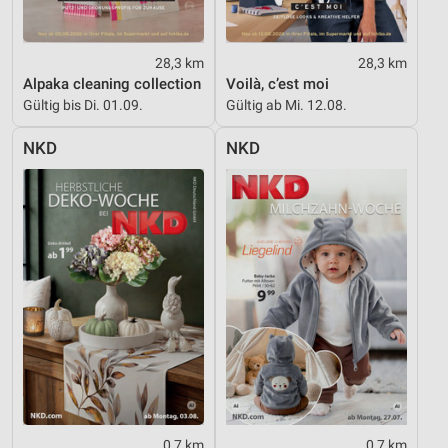
Entwicklung und Verbesserung der Angebote
28,3 km
28,3 km
Verwendung reduzierter Daten zur Auswahl von
Alpaka cleaning collection
Voilà, c’est moi
Inhalten
Gültig bis Di. 01.09.
Gültig ab Mi. 12.08.
IAB-Besonderheiten:
NKD
NKD
Verwendung genauer Standortdaten
Geräte anhand von aktiv angeforderten
Informationen identifizieren
Nicht-IAB-Verarbeitungszwecke:
Notwendig
Performance
Funktional
Werbung
0,7 km
0,7 km