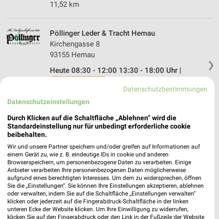
11,52 km
Pöllinger Leder & Tracht Hemau
Kirchengasse 8
93155 Hemau
❯
Heute 08:30 - 12:00 13:30 - 18:00 Uhr |
Schließt in 18 Min.
Datenschutzbestimmungen
26,75 km
Datenschutzeinstellungen
Durch Klicken auf die Schaltfläche „Ablehnen“ wird die
Pöllinger Leder & Tracht Regensburg
Standardeinstellung nur für unbedingt erforderliche cookie
beibehalten.
Krauterermarkt 4
Wir und unsere Partner speichern und/oder greifen auf Informationen auf
93047 Regensburg
❯
einem Gerät zu, wie z. B. eindeutige IDs in cookie und anderen
Browserspeichern, um personenbezogene Daten zu verarbeiten. Einige
Heute 10:00 - 18:00 Uhr |
Schließt in 18 Min.
Anbieter verarbeiten Ihre personenbezogenen Daten möglicherweise
aufgrund eines berechtigten Interesses. Um dem zu widersprechen, öffnen
29,20 km
Sie die „Einstellungen“. Sie können Ihre Einstellungen akzeptieren, ablehnen
oder verwalten, indem Sie auf die Schaltfläche „Einstellungen verwalten“
klicken oder jederzeit auf die Fingerabdruck-Schaltfläche in der linken
unteren Ecke der Website klicken. Um Ihre Einwilligung zu widerrufen,
klicken Sie auf den Fingerabdruck oder den Link in der Fußzeile der Website