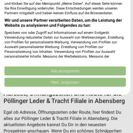
und klicken Sie auf den Menüpunkt „Meine Daten“. Auf dieser Seite können
Sie Ihre Einwilligung widerrufen. Diese Entscheidungen werden unseren
Partnern mitgeteilt und haben keinen Einfluss auf die Browserdaten.
Wir und unsere Partner verarbeiten Daten, um die Leistung der
Website zu analysieren und Folgendes zu tun:
Speichern von oder Zugriff auf Informationen auf einem Endgerät.
Verwendung reduzierter Daten zur Auswahl von Werbeanzeigen. Erstellung
von Profilen für personalisierte Werbung. Verwendung von Profilen zur
Auswahl personalisierter Werbung. Erstellung von Profilen zur
Personalisierung von Inhalten. Verwendung von Profilen zur Auswahl
personalisierter Inhalte. Messung der Werbeleistung. Messung der
Performance von Inhalten. Analyse von Zielgruppen durch Statistiken oder
Kombinationen von Daten aus verschiedenen Quellen. Entwicklung und
Verbesserung der Angebote. Verwendung reduzierter Daten zur Auswahl
Alle akzeptieren
von Inhalten.
Daten können außerhalb der Europäischen Union weitergegeben und in die
Nein, anpassen
USA gesendet werden.
Ihre Einwilligung und die cookie Richtlinie gelten ausschließlich für diese
Adresse, Öffnungszeiten und Route für die
Website/App.
Pöllinger Leder & Tracht Filiale in Abensberg
Partnerliste anzeigen (1 IAB-Anbieter)
Egal ob Adresse, Öffnungszeiten oder Route, hier findest Du
Wir nutzen Ihre Daten für folgende Zwecke:
alles zur Pöllinger Leder & Tracht Filiale in Abensberg. Die
IAB-Verarbeitungszwecke:
aktuellsten Angebote kannst Du Dir in den neuesten
Speichern von oder Zugriff auf Informationen
Prospekten anschauen. Wenn Du ein schönes Schnäppchen
auf einem Endgerät