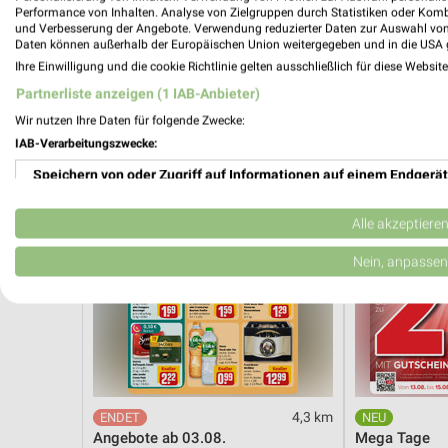
Dieter Knoll
Wohnen Spezi
Performance von Inhalten. Analyse von Zielgruppen durch Statistiken oder Kom
Gültig bis Fr. 14.08.
Gültig bis Fr. 1
und Verbesserung der Angebote. Verwendung reduzierter Daten zur Auswahl von
Daten können außerhalb der Europäischen Union weitergegeben und in die USA 
Ihre Einwilligung und die cookie Richtlinie gelten ausschließlich für diese Websit
REWE
XXXLutz
Partnerliste anzeigen (1 IAB-Anbieter)
Wir nutzen Ihre Daten für folgende Zwecke:
IAB-Verarbeitungszwecke:
Speichern von oder Zugriff auf Informationen auf einem Endgerät
Verwendung reduzierter Daten zur Auswahl von Werbeanzeigen
Alle akzeptiere
Erstellung von Profilen für personalisierte Werbung
Nein, anpassen
Verwendung von Profilen zur Auswahl personalisierter Werbung
Erstellung von Profilen zur Personalisierung von Inhalten
Verwendung von Profilen zur Auswahl personalisierter Inhalte
4,3 km
Messung der Werbeleistung
Angebote ab 03.08.
Mega Tage