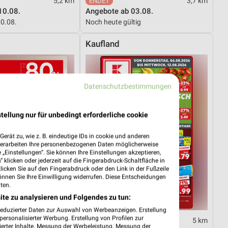
5,2 km
3,7 km
10.08.
Angebote ab 03.08.
10.08.
Noch heute gültig
Kaufland
Datenschutzbestimmungen
tellung nur für unbedingt erforderliche cookie
erät zu, wie z. B. eindeutige IDs in cookie und anderen
verarbeiten Ihre personenbezogenen Daten möglicherweise
„Einstellungen“. Sie können Ihre Einstellungen akzeptieren,
 klicken oder jederzeit auf die Fingerabdruck-Schaltfläche in
klicken Sie auf den Fingerabdruck oder den Link in der Fußzeile
önnen Sie Ihre Einwilligung widerrufen. Diese Entscheidungen
ten.
ite zu analysieren und Folgendes zu tun:
reduzierter Daten zur Auswahl von Werbeanzeigen. Erstellung
ersonalisierter Werbung. Erstellung von Profilen zur
3,3 km
5 km
ierter Inhalte. Messung der Werbeleistung. Messung der