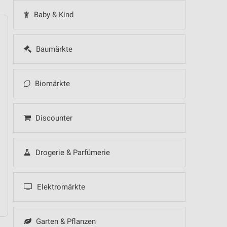
Baby & Kind
Baumärkte
14
Fr
15
Sa
16
So
17
Mo
18
Di
19
Mi
Biomärkte
Discounter
Drogerie & Parfümerie
z - Spezial-Prospekt der Marken
Elektromärkte
Garten & Pflanzen