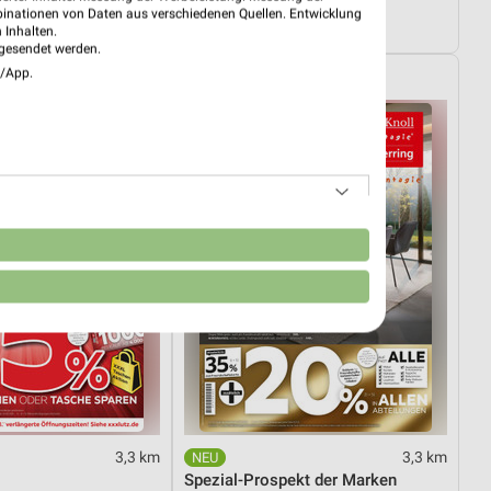
al
Angebote ab 06.08.
binationen von Daten aus verschiedenen Quellen. Entwicklung
4.08.
Gültig bis Mi. 12.08.
 Inhalten.
gesendet werden.
e/App.
XXXLutz
n
3,3 km
3,3 km
Spezial-Prospekt der Marken