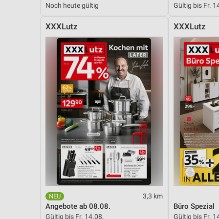
Noch heute gültig
Gültig bis Fr. 1
Messung der Performance von Inhalten
XXXLutz
XXXLutz
Analyse von Zielgruppen durch Statistiken oder Kombinationen 
Quellen
Entwicklung und Verbesserung der Angebote
Verwendung reduzierter Daten zur Auswahl von Inhalten
IAB-Besonderheiten:
Verwendung genauer Standortdaten
Geräte anhand von aktiv angeforderten Informationen identifizie
Nicht-IAB-Verarbeitungszwecke:
Notwendig
Performance
3,3 km
Funktional
Angebote ab 08.08.
Büro Spezial
Gültig bis Fr. 14.08.
Gültig bis Fr. 1
Werbung