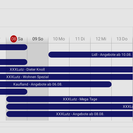
r
08
Sa
09
So
10
Mo
11
Di
12
Mi
13
Do
Lidl - Angebote ab 10.08.
XXXLutz - Dieter Knoll
XXXLutz - Wohnen Spezial
Kaufland - Angebote ab 06.08.
XXXLutz - Mega Tage
XXXLut
XXXLutz - Angebote ab 08.08.