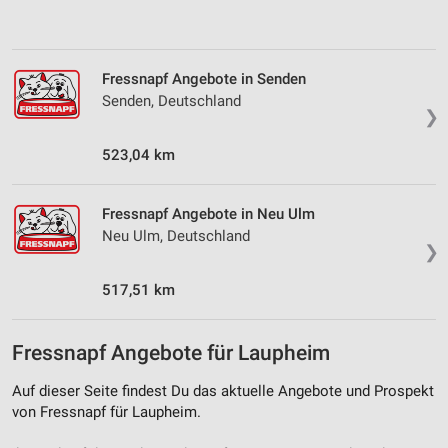
Analyse von Zielgruppen durch Statistiken oder
Kombinationen von Daten aus verschiedenen
Quellen
Fressnapf Angebote in Senden
Senden, Deutschland
Entwicklung und Verbesserung der Angebote
❯
Verwendung reduzierter Daten zur Auswahl von
523,04 km
Inhalten
IAB-Besonderheiten:
Fressnapf Angebote in Neu Ulm
Verwendung genauer Standortdaten
Neu Ulm, Deutschland
❯
Geräte anhand von aktiv angeforderten
Informationen identifizieren
517,51 km
Nicht-IAB-Verarbeitungszwecke:
Fressnapf Angebote für Laupheim
Notwendig
Auf dieser Seite findest Du das aktuelle Angebote und Prospekt
Performance
von Fressnapf für Laupheim.
Funktional