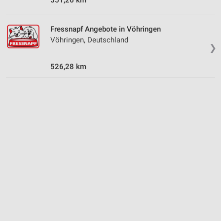
IAB-Verarbeitungszwecke:
Speichern von oder Zugriff auf Informationen
Fressnapf Angebote in Vöhringen
auf einem Endgerät
Vöhringen, Deutschland
❯
Verwendung reduzierter Daten zur Auswahl von
Werbeanzeigen
526,28 km
Erstellung von Profilen für personalisierte
Werbung
Verwendung von Profilen zur Auswahl
personalisierter Werbung
Erstellung von Profilen zur Personalisierung
von Inhalten
Verwendung von Profilen zur Auswahl
personalisierter Inhalte
Messung der Werbeleistung
Messung der Performance von Inhalten