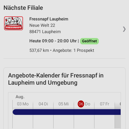
Nächste Filiale
Fressnapf Laupheim
Neue Welt 22
❯
88471 Laupheim
Heute 09:00 - 20:00 Uhr |
Geöffnet
537,67 km • Angebote: 1 Prospekt
Angebote-Kalender für Fressnapf in
Laupheim und Umgebung
Aug.
03
Mo
04
Di
05
Mi
06
Do
07
Fr
08
S