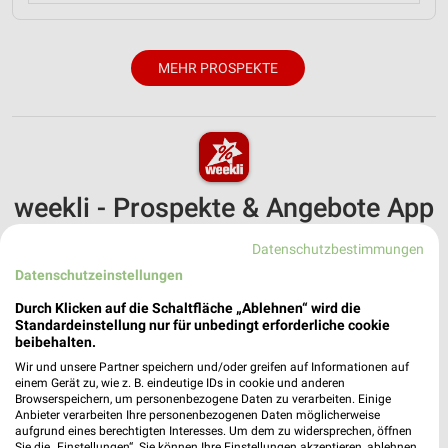
MEHR PROSPEKTE
weekli - Prospekte & Angebote App
Alle Fressnapf Angebote immer griffbereit – mit der
Datenschutzbestimmungen
kostenlosen weekli App für iOS & Android.
Datenschutzeinstellungen
✔
Standortgenaue Angebote
Durch Klicken auf die Schaltfläche „Ablehnen“ wird die
Standardeinstellung nur für unbedingt erforderliche cookie
✔
Folge deinem Lieblingshändler
beibehalten.
✔
Push-Benachrichtigungen bei neuen Prospekten
✔
Einkaufsliste - Einkauf stressfrei planen
Wir und unsere Partner speichern und/oder greifen auf Informationen auf
einem Gerät zu, wie z. B. eindeutige IDs in cookie und anderen
Browserspeichern, um personenbezogene Daten zu verarbeiten. Einige
Anbieter verarbeiten Ihre personenbezogenen Daten möglicherweise
JETZT LADEN UND SPAREN!
aufgrund eines berechtigten Interesses. Um dem zu widersprechen, öffnen
Sie die „Einstellungen“. Sie können Ihre Einstellungen akzeptieren, ablehnen