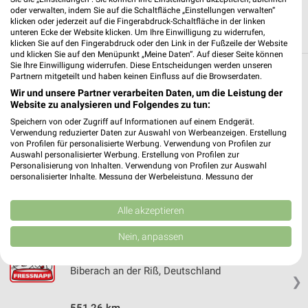
oder verwalten, indem Sie auf die Schaltfläche „Einstellungen verwalten“
klicken oder jederzeit auf die Fingerabdruck-Schaltfläche in der linken
unteren Ecke der Website klicken. Um Ihre Einwilligung zu widerrufen,
klicken Sie auf den Fingerabdruck oder den Link in der Fußzeile der Website
und klicken Sie auf den Menüpunkt „Meine Daten“. Auf dieser Seite können
Sie Ihre Einwilligung widerrufen. Diese Entscheidungen werden unseren
Partnern mitgeteilt und haben keinen Einfluss auf die Browserdaten.
Weitere Fressnapf Geschäfte mit Angeboten
Wir und unsere Partner verarbeiten Daten, um die Leistung der
in und um Laupheim
Website zu analysieren und Folgendes zu tun:
Speichern von oder Zugriff auf Informationen auf einem Endgerät.
5 Geschäfte und Orte
Verwendung reduzierter Daten zur Auswahl von Werbeanzeigen. Erstellung
von Profilen für personalisierte Werbung. Verwendung von Profilen zur
Auswahl personalisierter Werbung. Erstellung von Profilen zur
Fressnapf Angebote in Erbach
Personalisierung von Inhalten. Verwendung von Profilen zur Auswahl
Erbach, Deutschland
personalisierter Inhalte. Messung der Werbeleistung. Messung der
❯
Performance von Inhalten. Analyse von Zielgruppen durch Statistiken oder
Kombinationen von Daten aus verschiedenen Quellen. Entwicklung und
Verbesserung der Angebote. Verwendung reduzierter Daten zur Auswahl
Alle akzeptieren
528,22 km
von Inhalten.
Daten können außerhalb der Europäischen Union weitergegeben und in die
Nein, anpassen
USA gesendet werden.
Fressnapf Angebote in Biberach an der Riß
Ihre Einwilligung und die cookie Richtlinie gelten ausschließlich für diese
Website/App.
Biberach an der Riß, Deutschland
❯
Partnerliste anzeigen (1 IAB-Anbieter)
Wir nutzen Ihre Daten für folgende Zwecke:
551,26 km