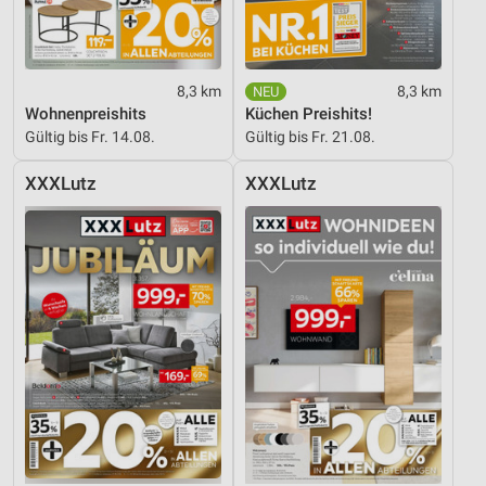
Quellen
Entwicklung und Verbesserung der Angebote
8,3 km
8,3 km
Verwendung reduzierter Daten zur Auswahl von
Wohnenpreishits
Küchen Preishits!
Inhalten
Gültig bis Fr. 14.08.
Gültig bis Fr. 21.08.
IAB-Besonderheiten:
XXXLutz
XXXLutz
Verwendung genauer Standortdaten
Geräte anhand von aktiv angeforderten
Informationen identifizieren
Nicht-IAB-Verarbeitungszwecke:
Notwendig
Performance
Funktional
Werbung