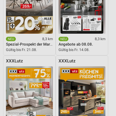
auf einem Endgerät
Verwendung reduzierter Daten zur Auswahl von
Werbeanzeigen
Erstellung von Profilen für personalisierte
Werbung
8,3 km
8,3 km
Verwendung von Profilen zur Auswahl
Spezial-Prospekt der Marken
Angebote ab 08.08.
personalisierter Werbung
Gültig bis Fr. 21.08.
Gültig bis Fr. 14.08.
Erstellung von Profilen zur Personalisierung
XXXLutz
XXXLutz
von Inhalten
Verwendung von Profilen zur Auswahl
personalisierter Inhalte
Messung der Werbeleistung
Messung der Performance von Inhalten
Analyse von Zielgruppen durch Statistiken oder
Kombinationen von Daten aus verschiedenen