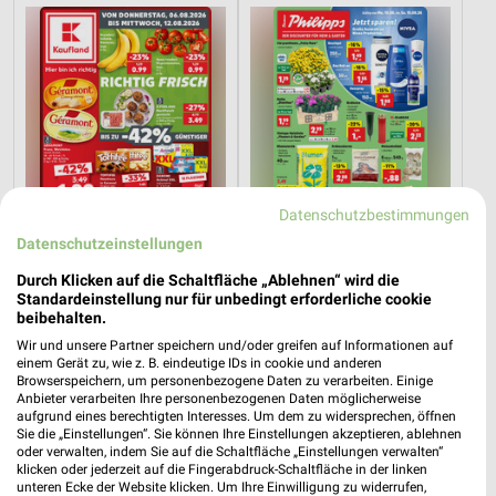
Datenschutzbestimmungen
Datenschutzeinstellungen
Durch Klicken auf die Schaltfläche „Ablehnen“ wird die
Standardeinstellung nur für unbedingt erforderliche cookie
0,8 km
8,3 km
beibehalten.
Angebote ab 06.08.
Angebote ab 10.08.
Wir und unsere Partner speichern und/oder greifen auf Informationen auf
Gültig bis Mi. 12.08.
Gültig ab Mo. 10.08.
einem Gerät zu, wie z. B. eindeutige IDs in cookie und anderen
Browserspeichern, um personenbezogene Daten zu verarbeiten. Einige
Anbieter verarbeiten Ihre personenbezogenen Daten möglicherweise
XXXLutz
XXXLutz
aufgrund eines berechtigten Interesses. Um dem zu widersprechen, öffnen
Sie die „Einstellungen“. Sie können Ihre Einstellungen akzeptieren, ablehnen
oder verwalten, indem Sie auf die Schaltfläche „Einstellungen verwalten“
klicken oder jederzeit auf die Fingerabdruck-Schaltfläche in der linken
unteren Ecke der Website klicken. Um Ihre Einwilligung zu widerrufen,