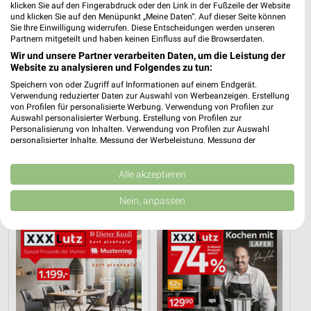
klicken Sie auf den Fingerabdruck oder den Link in der Fußzeile der Website
und klicken Sie auf den Menüpunkt „Meine Daten“. Auf dieser Seite können
Sie Ihre Einwilligung widerrufen. Diese Entscheidungen werden unseren
Partnern mitgeteilt und haben keinen Einfluss auf die Browserdaten.
Wir und unsere Partner verarbeiten Daten, um die Leistung der
Website zu analysieren und Folgendes zu tun:
Speichern von oder Zugriff auf Informationen auf einem Endgerät.
Verwendung reduzierter Daten zur Auswahl von Werbeanzeigen. Erstellung
von Profilen für personalisierte Werbung. Verwendung von Profilen zur
Auswahl personalisierter Werbung. Erstellung von Profilen zur
Personalisierung von Inhalten. Verwendung von Profilen zur Auswahl
personalisierter Inhalte. Messung der Werbeleistung. Messung der
8,3 km
8,3 km
Performance von Inhalten. Analyse von Zielgruppen durch Statistiken oder
Kombinationen von Daten aus verschiedenen Quellen. Entwicklung und
Mega Tage
Büro Spezial
Verbesserung der Angebote. Verwendung reduzierter Daten zur Auswahl
Alle akzeptieren
Gültig bis Fr. 14.08.
Gültig bis Fr. 14.08.
von Inhalten.
Daten können außerhalb der Europäischen Union weitergegeben und in die
Nein, anpassen
USA gesendet werden.
XXXLutz
XXXLutz
Ihre Einwilligung und die cookie Richtlinie gelten ausschließlich für diese
Website/App.
Partnerliste anzeigen (1 IAB-Anbieter)
Wir nutzen Ihre Daten für folgende Zwecke:
IAB-Verarbeitungszwecke:
Speichern von oder Zugriff auf Informationen