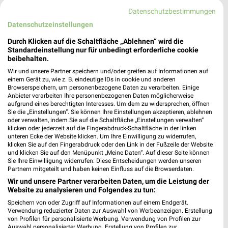
Datenschutzbestimmungen
Datenschutzeinstellungen
Durch Klicken auf die Schaltfläche „Ablehnen“ wird die
Standardeinstellung nur für unbedingt erforderliche cookie
beibehalten.
Wir und unsere Partner speichern und/oder greifen auf Informationen auf
einem Gerät zu, wie z. B. eindeutige IDs in cookie und anderen
Browserspeichern, um personenbezogene Daten zu verarbeiten. Einige
Anbieter verarbeiten Ihre personenbezogenen Daten möglicherweise
aufgrund eines berechtigten Interesses. Um dem zu widersprechen, öffnen
Sie die „Einstellungen“. Sie können Ihre Einstellungen akzeptieren, ablehnen
oder verwalten, indem Sie auf die Schaltfläche „Einstellungen verwalten“
klicken oder jederzeit auf die Fingerabdruck-Schaltfläche in der linken
unteren Ecke der Website klicken. Um Ihre Einwilligung zu widerrufen,
6,8 km
6,8 km
klicken Sie auf den Fingerabdruck oder den Link in der Fußzeile der Website
Gartenmöbel-Abverkauf
Wohnideen so individuell wie du!
und klicken Sie auf den Menüpunkt „Meine Daten“. Auf dieser Seite können
Sie Ihre Einwilligung widerrufen. Diese Entscheidungen werden unseren
Gültig bis Fr. 28.08.
Gültig bis Fr. 14.08.
Partnern mitgeteilt und haben keinen Einfluss auf die Browserdaten.
Wir und unsere Partner verarbeiten Daten, um die Leistung der
XXXLutz
XXXLutz
Website zu analysieren und Folgendes zu tun:
Speichern von oder Zugriff auf Informationen auf einem Endgerät.
Verwendung reduzierter Daten zur Auswahl von Werbeanzeigen. Erstellung
von Profilen für personalisierte Werbung. Verwendung von Profilen zur
Auswahl personalisierter Werbung. Erstellung von Profilen zur