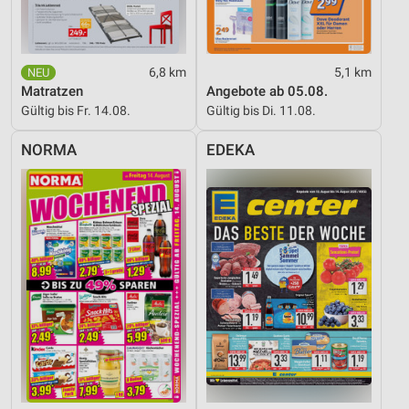
Verwendung genauer Standortdaten
Geräte anhand von aktiv angeforderten
Informationen identifizieren
6,8 km
5,1 km
Nicht-IAB-Verarbeitungszwecke:
Matratzen
Angebote ab 05.08.
Gültig bis Fr. 14.08.
Gültig bis Di. 11.08.
Notwendig
NORMA
EDEKA
Performance
Funktional
Werbung