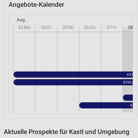
Angebote-Kalender
Aug.
03
Mo
04
Di
05
Mi
06
Do
07
Fr
08
S
XXXLut
XXXLutz 
Kauf
Aktuelle Prospekte für Kastl und Umgebung