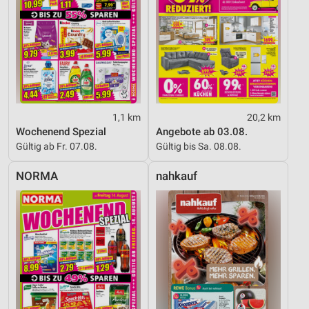
Verwendung von Profilen zur Auswahl
personalisierter Werbung
Erstellung von Profilen zur Personalisierung
von Inhalten
Verwendung von Profilen zur Auswahl
personalisierter Inhalte
1,1 km
20,2 km
Wochenend Spezial
Angebote ab 03.08.
Messung der Werbeleistung
Gültig ab Fr. 07.08.
Gültig bis Sa. 08.08.
Messung der Performance von Inhalten
NORMA
nahkauf
Analyse von Zielgruppen durch Statistiken oder
Kombinationen von Daten aus verschiedenen
Quellen
Entwicklung und Verbesserung der Angebote
Verwendung reduzierter Daten zur Auswahl von
Inhalten