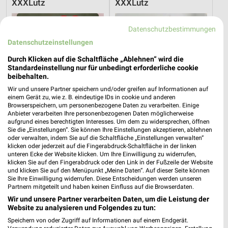
XXXLutz
XXXLutz
Datenschutzbestimmungen
Datenschutzeinstellungen
Durch Klicken auf die Schaltfläche „Ablehnen“ wird die
Standardeinstellung nur für unbedingt erforderliche cookie
beibehalten.
Wir und unsere Partner speichern und/oder greifen auf Informationen auf
einem Gerät zu, wie z. B. eindeutige IDs in cookie und anderen
Browserspeichern, um personenbezogene Daten zu verarbeiten. Einige
Anbieter verarbeiten Ihre personenbezogenen Daten möglicherweise
aufgrund eines berechtigten Interesses. Um dem zu widersprechen, öffnen
Sie die „Einstellungen“. Sie können Ihre Einstellungen akzeptieren, ablehnen
oder verwalten, indem Sie auf die Schaltfläche „Einstellungen verwalten“
klicken oder jederzeit auf die Fingerabdruck-Schaltfläche in der linken
8 km
8 km
unteren Ecke der Website klicken. Um Ihre Einwilligung zu widerrufen,
klicken Sie auf den Fingerabdruck oder den Link in der Fußzeile der Website
Bis zu 62% in diesem prospekt
Wohnen-Preishits
und klicken Sie auf den Menüpunkt „Meine Daten“. Auf dieser Seite können
Noch morgen gültig
Gültig bis Fr. 14.08.
Sie Ihre Einwilligung widerrufen. Diese Entscheidungen werden unseren
Partnern mitgeteilt und haben keinen Einfluss auf die Browserdaten.
XXXLutz
Action
Wir und unsere Partner verarbeiten Daten, um die Leistung der
Website zu analysieren und Folgendes zu tun:
Speichern von oder Zugriff auf Informationen auf einem Endgerät.