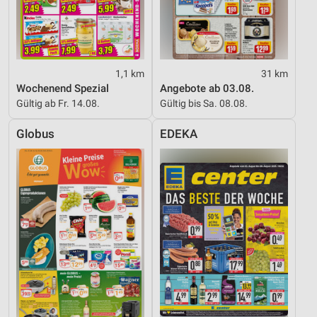
IAB-Besonderheiten:
Verwendung genauer Standortdaten
Geräte anhand von aktiv angeforderten
Informationen identifizieren
1,1 km
31 km
Wochenend Spezial
Angebote ab 03.08.
Nicht-IAB-Verarbeitungszwecke:
Gültig ab Fr. 14.08.
Gültig bis Sa. 08.08.
Notwendig
Globus
EDEKA
Performance
Funktional
Werbung