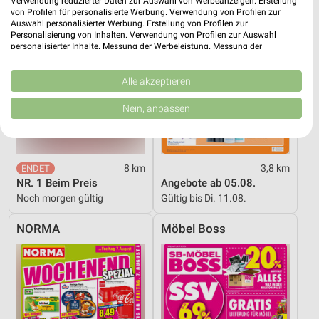
Verwendung reduzierter Daten zur Auswahl von Werbeanzeigen. Erstellung
von Profilen für personalisierte Werbung. Verwendung von Profilen zur
Auswahl personalisierter Werbung. Erstellung von Profilen zur
Personalisierung von Inhalten. Verwendung von Profilen zur Auswahl
personalisierter Inhalte. Messung der Werbeleistung. Messung der
Performance von Inhalten. Analyse von Zielgruppen durch Statistiken oder
Kombinationen von Daten aus verschiedenen Quellen. Entwicklung und
Verbesserung der Angebote. Verwendung reduzierter Daten zur Auswahl
Alle akzeptieren
von Inhalten.
Daten können außerhalb der Europäischen Union weitergegeben und in die
Nein, anpassen
USA gesendet werden.
Ihre Einwilligung und die cookie Richtlinie gelten ausschließlich für diese
Website/App.
Partnerliste anzeigen (1 IAB-Anbieter)
8 km
3,8 km
Wir nutzen Ihre Daten für folgende Zwecke:
NR. 1 Beim Preis
Angebote ab 05.08.
IAB-Verarbeitungszwecke:
Noch morgen gültig
Gültig bis Di. 11.08.
Speichern von oder Zugriff auf Informationen
NORMA
Möbel Boss
auf einem Endgerät
Verwendung reduzierter Daten zur Auswahl von
Werbeanzeigen
Erstellung von Profilen für personalisierte
Werbung