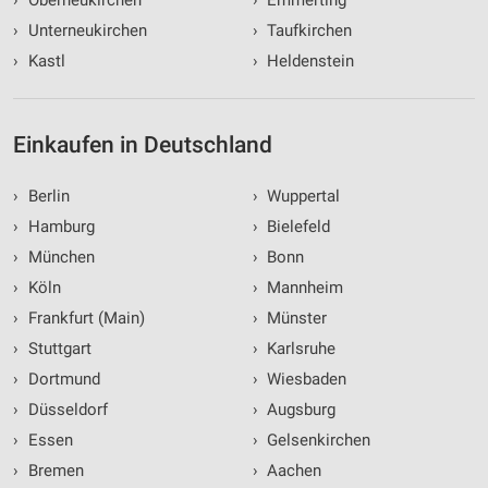
›
Oberneukirchen
›
Emmerting
›
Unterneukirchen
›
Taufkirchen
›
Kastl
›
Heldenstein
Einkaufen in Deutschland
›
Berlin
›
Wuppertal
›
Hamburg
›
Bielefeld
›
München
›
Bonn
›
Köln
›
Mannheim
›
Frankfurt (Main)
›
Münster
›
Stuttgart
›
Karlsruhe
›
Dortmund
›
Wiesbaden
›
Düsseldorf
›
Augsburg
›
Essen
›
Gelsenkirchen
›
Bremen
›
Aachen