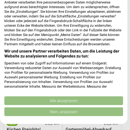
Anbieter verarbeiten Ihre personenbezogenen Daten möglicherweise
aufgrund eines berechtigten Interesses. Um dem zu widersprechen, öffnen
Sie die „Einstellungen“. Sie können Ihre Einstellungen akzeptieren, ablehnen
25,2 km
25,2 km
oder verwalten, indem Sie auf die Schaltfläche „Einstellungen verwalten“
Wohnenpreishits
Angebote ab 08.08.
klicken oder jederzeit auf die Fingerabdruck-Schaltfläche in der linken
Gültig bis Fr. 14.08.
Gültig bis Fr. 14.08.
unteren Ecke der Website klicken. Um Ihre Einwilligung zu widerrufen,
klicken Sie auf den Fingerabdruck oder den Link in der Fußzeile der Website
und klicken Sie auf den Menüpunkt „Meine Daten“. Auf dieser Seite können
XXXLutz
XXXLutz
Sie Ihre Einwilligung widerrufen. Diese Entscheidungen werden unseren
Partnern mitgeteilt und haben keinen Einfluss auf die Browserdaten.
Wir und unsere Partner verarbeiten Daten, um die Leistung der
Website zu analysieren und Folgendes zu tun:
Speichern von oder Zugriff auf Informationen auf einem Endgerät.
Verwendung reduzierter Daten zur Auswahl von Werbeanzeigen. Erstellung
von Profilen für personalisierte Werbung. Verwendung von Profilen zur
Auswahl personalisierter Werbung. Erstellung von Profilen zur
Personalisierung von Inhalten. Verwendung von Profilen zur Auswahl
personalisierter Inhalte. Messung der Werbeleistung. Messung der
Performance von Inhalten. Analyse von Zielgruppen durch Statistiken oder
Kombinationen von Daten aus verschiedenen Quellen. Entwicklung und
Verbesserung der Angebote. Verwendung reduzierter Daten zur Auswahl
Alle akzeptieren
von Inhalten.
Daten können außerhalb der Europäischen Union weitergegeben und in die
Nein, anpassen
USA gesendet werden.
Ihre Einwilligung und die cookie Richtlinie gelten ausschließlich für diese
25,2 km
25,2 km
Website/App.
Küchen Preishits!
Gartenmöbel-Abverkauf