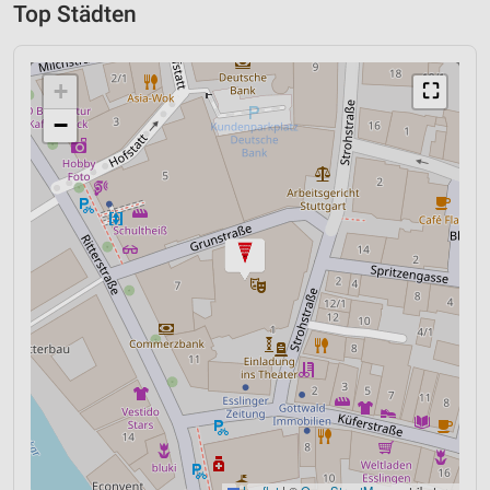
Top Städten
+
⛶
−