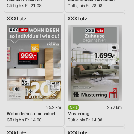
Partnerliste anzeigen (1 IAB-Anbieter)
Gültig bis Fr. 21.08.
Gültig bis Fr. 28.08.
Wir nutzen Ihre Daten für folgende Zwecke:
IAB-Verarbeitungszwecke:
XXXLutz
XXXLutz
Speichern von oder Zugriff auf Informationen
auf einem Endgerät
Verwendung reduzierter Daten zur Auswahl von
Werbeanzeigen
Erstellung von Profilen für personalisierte
Werbung
Verwendung von Profilen zur Auswahl
personalisierter Werbung
Erstellung von Profilen zur Personalisierung
von Inhalten
25,2 km
25,2 km
Wohnideen so individuell wie du!
Musterring
Verwendung von Profilen zur Auswahl
personalisierter Inhalte
Gültig bis Fr. 14.08.
Gültig bis Fr. 14.08.
Messung der Werbeleistung
XXXLutz
XXXLutz