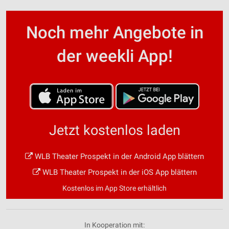
Noch mehr Angebote in
der weekli App!
Jetzt kostenlos laden
WLB Theater Prospekt in der Android App blättern
WLB Theater Prospekt in der iOS App blättern
Kostenlos im App Store erhältlich
In Kooperation mit: