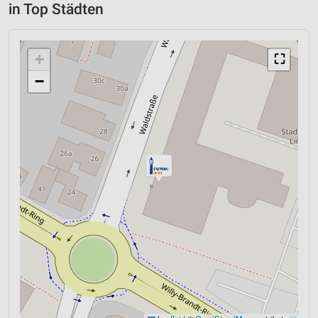
in Top Städten
+
⛶
−