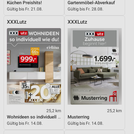
Küchen Preishits!
Gartenmöbel-Abverkauf
Partnerliste anzeigen (1 IAB-Anbieter)
Gültig bis Fr. 21.08.
Gültig bis Fr. 28.08.
Wir nutzen Ihre Daten für folgende Zwecke:
IAB-Verarbeitungszwecke:
XXXLutz
XXXLutz
Speichern von oder Zugriff auf Informationen
auf einem Endgerät
Verwendung reduzierter Daten zur Auswahl von
Werbeanzeigen
Erstellung von Profilen für personalisierte
Werbung
Verwendung von Profilen zur Auswahl
personalisierter Werbung
Erstellung von Profilen zur Personalisierung
von Inhalten
25,2 km
25,2 km
Verwendung von Profilen zur Auswahl
Wohnideen so individuell wie du!
Musterring
personalisierter Inhalte
Gültig bis Fr. 14.08.
Gültig bis Fr. 14.08.
Messung der Werbeleistung