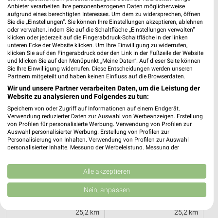
Anbieter verarbeiten Ihre personenbezogenen Daten möglicherweise
aufgrund eines berechtigten Interesses. Um dem zu widersprechen, öffnen
Sie die „Einstellungen“. Sie können Ihre Einstellungen akzeptieren, ablehnen
25,2 km
25,2 km
oder verwalten, indem Sie auf die Schaltfläche „Einstellungen verwalten“
Wohnenpreishits
Angebote ab 08.08.
klicken oder jederzeit auf die Fingerabdruck-Schaltfläche in der linken
unteren Ecke der Website klicken. Um Ihre Einwilligung zu widerrufen,
Gültig bis Fr. 14.08.
Gültig bis Fr. 14.08.
klicken Sie auf den Fingerabdruck oder den Link in der Fußzeile der Website
und klicken Sie auf den Menüpunkt „Meine Daten“. Auf dieser Seite können
XXXLutz
XXXLutz
Sie Ihre Einwilligung widerrufen. Diese Entscheidungen werden unseren
Partnern mitgeteilt und haben keinen Einfluss auf die Browserdaten.
Wir und unsere Partner verarbeiten Daten, um die Leistung der
Website zu analysieren und Folgendes zu tun:
Speichern von oder Zugriff auf Informationen auf einem Endgerät.
Verwendung reduzierter Daten zur Auswahl von Werbeanzeigen. Erstellung
von Profilen für personalisierte Werbung. Verwendung von Profilen zur
Auswahl personalisierter Werbung. Erstellung von Profilen zur
Personalisierung von Inhalten. Verwendung von Profilen zur Auswahl
personalisierter Inhalte. Messung der Werbeleistung. Messung der
Performance von Inhalten. Analyse von Zielgruppen durch Statistiken oder
Kombinationen von Daten aus verschiedenen Quellen. Entwicklung und
Verbesserung der Angebote. Verwendung reduzierter Daten zur Auswahl
Alle akzeptieren
von Inhalten.
Daten können außerhalb der Europäischen Union weitergegeben und in die
Nein, anpassen
USA gesendet werden.
Ihre Einwilligung und die cookie Richtlinie gelten ausschließlich für diese
25,2 km
25,2 km
Website/App.