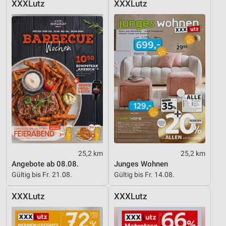
XXXLutz
XXXLutz
Messung der Performance von Inhalten
Analyse von Zielgruppen durch Statistiken oder
Kombinationen von Daten aus verschiedenen
Quellen
Entwicklung und Verbesserung der Angebote
Verwendung reduzierter Daten zur Auswahl von
Inhalten
IAB-Besonderheiten:
Verwendung genauer Standortdaten
25,2 km
25,2 km
Geräte anhand von aktiv angeforderten
Angebote ab 08.08.
Junges Wohnen
Informationen identifizieren
Gültig bis Fr. 21.08.
Gültig bis Fr. 14.08.
Nicht-IAB-Verarbeitungszwecke:
XXXLutz
XXXLutz
Notwendig
Performance