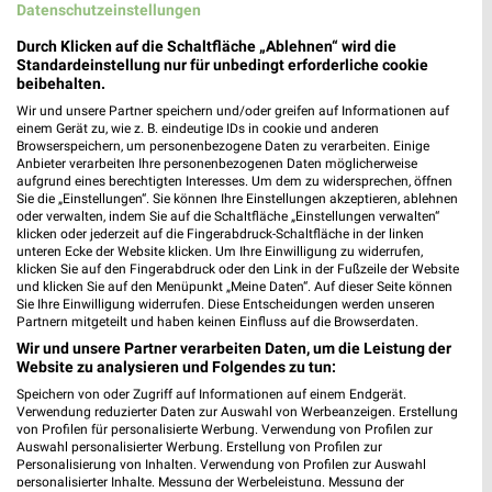
Spezial-Prospekt der Marken
Angebote ab 08.08.
Datenschutzeinstellungen
Gültig bis Fr. 21.08.
Gültig bis Fr. 14.08.
Durch Klicken auf die Schaltfläche „Ablehnen“ wird die
Standardeinstellung nur für unbedingt erforderliche cookie
XXXLutz
XXXLutz
beibehalten.
Wir und unsere Partner speichern und/oder greifen auf Informationen auf
einem Gerät zu, wie z. B. eindeutige IDs in cookie und anderen
Browserspeichern, um personenbezogene Daten zu verarbeiten. Einige
Anbieter verarbeiten Ihre personenbezogenen Daten möglicherweise
aufgrund eines berechtigten Interesses. Um dem zu widersprechen, öffnen
Sie die „Einstellungen“. Sie können Ihre Einstellungen akzeptieren, ablehnen
oder verwalten, indem Sie auf die Schaltfläche „Einstellungen verwalten“
klicken oder jederzeit auf die Fingerabdruck-Schaltfläche in der linken
unteren Ecke der Website klicken. Um Ihre Einwilligung zu widerrufen,
klicken Sie auf den Fingerabdruck oder den Link in der Fußzeile der Website
und klicken Sie auf den Menüpunkt „Meine Daten“. Auf dieser Seite können
Sie Ihre Einwilligung widerrufen. Diese Entscheidungen werden unseren
Partnern mitgeteilt und haben keinen Einfluss auf die Browserdaten.
Wir und unsere Partner verarbeiten Daten, um die Leistung der
Website zu analysieren und Folgendes zu tun:
Speichern von oder Zugriff auf Informationen auf einem Endgerät.
25,2 km
25,2 km
Verwendung reduzierter Daten zur Auswahl von Werbeanzeigen. Erstellung
Küchen Preishits!
Musterring
von Profilen für personalisierte Werbung. Verwendung von Profilen zur
Auswahl personalisierter Werbung. Erstellung von Profilen zur
Gültig bis Fr. 21.08.
Gültig bis Fr. 14.08.
Personalisierung von Inhalten. Verwendung von Profilen zur Auswahl
personalisierter Inhalte. Messung der Werbeleistung. Messung der