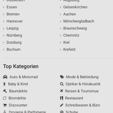
›
Düsseldorf
›
Augsburg
›
Essen
›
Gelsenkirchen
›
Bremen
›
Aachen
›
Hannover
›
Mönchengladbach
›
Leipzig
›
Braunschweig
›
Nürnberg
›
Chemnitz
›
Duisburg
›
Kiel
›
Bochum
›
Krefeld
Top Kategorien
Auto & Motorrad
Mode & Bekleidung
Baby & Kind
Optiker & Hörakustik
Baumärkte
Reisen & Tourismus
Biomärkte
Restaurant
Discounter
Schreibwaren & Büro
Drogerie & Parfümerie
Schuhe