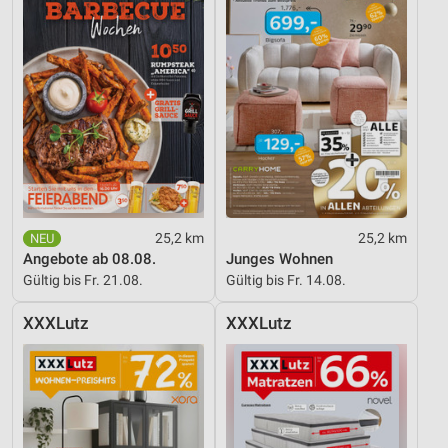
Erstellung von Profilen zur Personalisierung
von Inhalten
Verwendung von Profilen zur Auswahl
personalisierter Inhalte
Messung der Werbeleistung
Messung der Performance von Inhalten
Analyse von Zielgruppen durch Statistiken oder
Kombinationen von Daten aus verschiedenen
25,2 km
25,2 km
Quellen
Angebote ab 08.08.
Junges Wohnen
Gültig bis Fr. 21.08.
Gültig bis Fr. 14.08.
Entwicklung und Verbesserung der Angebote
XXXLutz
XXXLutz
Verwendung reduzierter Daten zur Auswahl von
Inhalten
IAB-Besonderheiten:
Verwendung genauer Standortdaten