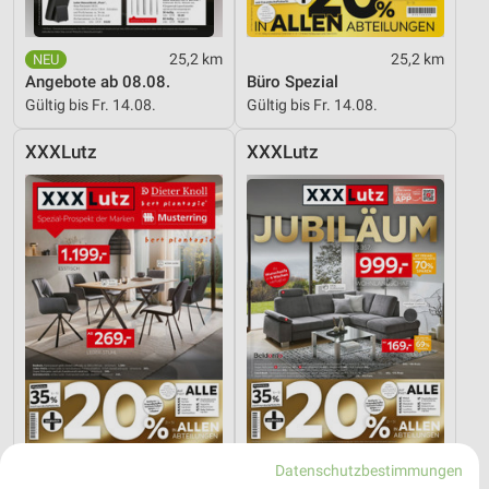
25,2 km
25,2 km
Angebote ab 08.08.
Büro Spezial
Gültig bis Fr. 14.08.
Gültig bis Fr. 14.08.
XXXLutz
XXXLutz
Datenschutzbestimmungen
25,2 km
25,2 km