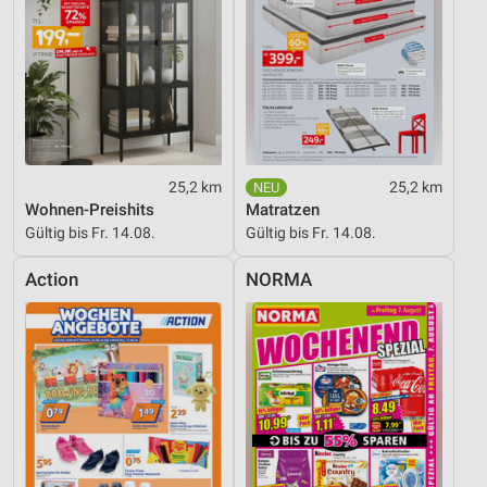
Geräte anhand von aktiv angeforderten
Informationen identifizieren
Nicht-IAB-Verarbeitungszwecke:
Notwendig
Performance
Funktional
25,2 km
25,2 km
Wohnen-Preishits
Matratzen
Werbung
Gültig bis Fr. 14.08.
Gültig bis Fr. 14.08.
Action
NORMA