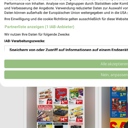
Performance von Inhalten. Analyse von Zielgruppen durch Statistiken oder Kom
und Verbesserung der Angebote. Verwendung reduzierter Daten zur Auswahl von
Daten können außerhalb der Europäischen Union weitergegeben und in die USA 
Ihre Einwilligung und die cookie Richtlinie gelten ausschließlich für diese Websit
30,6 km
Partnerliste anzeigen (1 IAB-Anbieter)
Angebote ab 25.07.
Sommer Knall
Wir nutzen Ihre Daten für folgende Zwecke:
Noch morgen gültig
Noch morgen g
IAB-Verarbeitungszwecke:
Mäc-Geiz
Lidl
Speichern von oder Zugriff auf Informationen auf einem Endgerät
Verwendung reduzierter Daten zur Auswahl von Werbeanzeigen
Alle akzeptiere
Erstellung von Profilen für personalisierte Werbung
Nein, anpassen
Verwendung von Profilen zur Auswahl personalisierter Werbung
Erstellung von Profilen zur Personalisierung von Inhalten
Verwendung von Profilen zur Auswahl personalisierter Inhalte
Messung der Werbeleistung