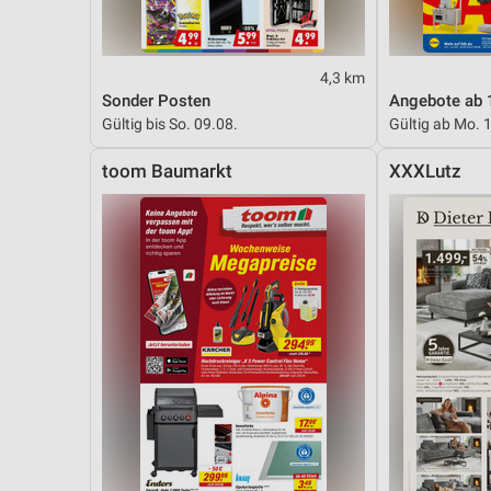
Messung der Performance von Inhalten
Analyse von Zielgruppen durch Statistiken oder Kombinationen 
4,3 km
Quellen
Sonder Posten
Angebote ab 
Entwicklung und Verbesserung der Angebote
Gültig bis So. 09.08.
Gültig ab Mo. 
Verwendung reduzierter Daten zur Auswahl von Inhalten
toom Baumarkt
XXXLutz
IAB-Besonderheiten:
Verwendung genauer Standortdaten
Geräte anhand von aktiv angeforderten Informationen identifizie
Nicht-IAB-Verarbeitungszwecke:
Notwendig
Performance
Funktional
Werbung