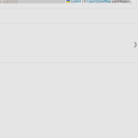
Leaflet
|
©
OpenStreetMap
contributors
❯