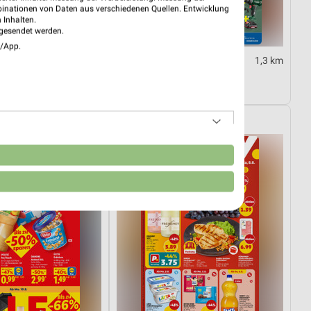
binationen von Daten aus verschiedenen Quellen. Entwicklung
 Inhalten.
gesendet werden.
e/App.
3,7 km
1,3 km
er
Angebote ab 03.08.
ültig
Noch morgen gültig
PENNY
n