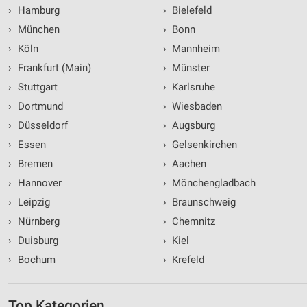
›
Hamburg
›
Bielefeld
›
München
›
Bonn
›
Köln
›
Mannheim
›
Frankfurt (Main)
›
Münster
›
Stuttgart
›
Karlsruhe
›
Dortmund
›
Wiesbaden
›
Düsseldorf
›
Augsburg
›
Essen
›
Gelsenkirchen
›
Bremen
›
Aachen
›
Hannover
›
Mönchengladbach
›
Leipzig
›
Braunschweig
›
Nürnberg
›
Chemnitz
›
Duisburg
›
Kiel
›
Bochum
›
Krefeld
Top Kategorien