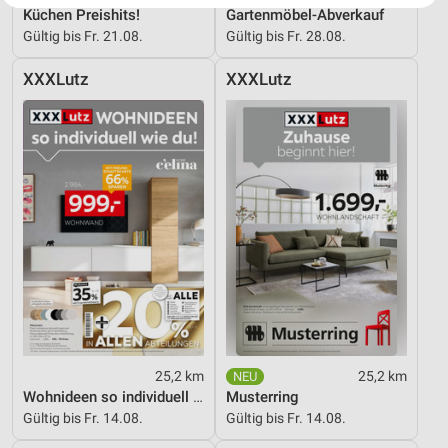
Website/App.
Küchen Preishits!
Gartenmöbel-Abverkauf
Gültig bis Fr. 21.08.
Gültig bis Fr. 28.08.
Partnerliste anzeigen (1 IAB-Anbieter)
Wir nutzen Ihre Daten für folgende Zwecke:
XXXLutz
XXXLutz
IAB-Verarbeitungszwecke:
Speichern von oder Zugriff auf Informationen
auf einem Endgerät
Verwendung reduzierter Daten zur Auswahl von
Werbeanzeigen
Erstellung von Profilen für personalisierte
Werbung
Verwendung von Profilen zur Auswahl
personalisierter Werbung
Erstellung von Profilen zur Personalisierung
von Inhalten
25,2 km
25,2 km
Wohnideen so individuell wie du!
Musterring
Verwendung von Profilen zur Auswahl
Gültig bis Fr. 14.08.
Gültig bis Fr. 14.08.
personalisierter Inhalte