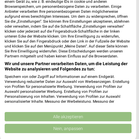
einem Gerät zu, wie z. B. eindeutige IDs in cookie und anderen
Browserspeichern, um personenbezogene Daten zu verarbeiten. Einige
Anbieter verarbeiten Ihre personenbezogenen Daten möglicherweise
aufgrund eines berechtigten Interesses. Um dem zu widersprechen, öffnen
25,2 km
25,2 km
Sie die „Einstellungen“. Sie können Ihre Einstellungen akzeptieren, ablehnen
Wohnenpreishits
Angebote ab 08.08.
oder verwalten, indem Sie auf die Schaltfläche „Einstellungen verwalten“
Gültig bis Fr. 14.08.
Gültig bis Fr. 14.08.
klicken oder jederzeit auf die Fingerabdruck-Schaltfläche in der linken
unteren Ecke der Website klicken. Um Ihre Einwilligung zu widerrufen,
klicken Sie auf den Fingerabdruck oder den Link in der Fußzeile der Website
XXXLutz
XXXLutz
und klicken Sie auf den Menüpunkt „Meine Daten“. Auf dieser Seite können
Sie Ihre Einwilligung widerrufen. Diese Entscheidungen werden unseren
Partnern mitgeteilt und haben keinen Einfluss auf die Browserdaten.
Wir und unsere Partner verarbeiten Daten, um die Leistung der
Website zu analysieren und Folgendes zu tun:
Speichern von oder Zugriff auf Informationen auf einem Endgerät.
Verwendung reduzierter Daten zur Auswahl von Werbeanzeigen. Erstellung
von Profilen für personalisierte Werbung. Verwendung von Profilen zur
Auswahl personalisierter Werbung. Erstellung von Profilen zur
Personalisierung von Inhalten. Verwendung von Profilen zur Auswahl
personalisierter Inhalte. Messung der Werbeleistung. Messung der
Performance von Inhalten. Analyse von Zielgruppen durch Statistiken oder
Kombinationen von Daten aus verschiedenen Quellen. Entwicklung und
Verbesserung der Angebote. Verwendung reduzierter Daten zur Auswahl
Alle akzeptieren
von Inhalten.
Daten können außerhalb der Europäischen Union weitergegeben und in die
Nein, anpassen
USA gesendet werden.
25,2 km
25,2 km
Ihre Einwilligung und die cookie Richtlinie gelten ausschließlich für diese